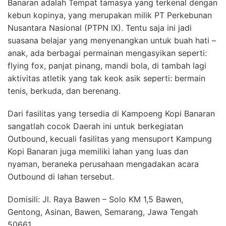
Banaran adalah Tempat tamasya yang terkenal dengan
kebun kopinya, yang merupakan milik PT Perkebunan
Nusantara Nasional (PTPN IX). Tentu saja ini jadi
suasana belajar yang menyenangkan untuk buah hati –
anak, ada berbagai permainan mengasyikan seperti:
flying fox, panjat pinang, mandi bola, di tambah lagi
aktivitas atletik yang tak keok asik seperti: bermain
tenis, berkuda, dan berenang.
Dari fasilitas yang tersedia di Kampoeng Kopi Banaran
sangatlah cocok Daerah ini untuk berkegiatan
Outbound, kecuali fasilitas yang mensuport Kampung
Kopi Banaran juga memiliki lahan yang luas dan
nyaman, beraneka perusahaan mengadakan acara
Outbound di lahan tersebut.
Domisili: Jl. Raya Bawen – Solo KM 1,5 Bawen,
Gentong, Asinan, Bawen, Semarang, Jawa Tengah
50661