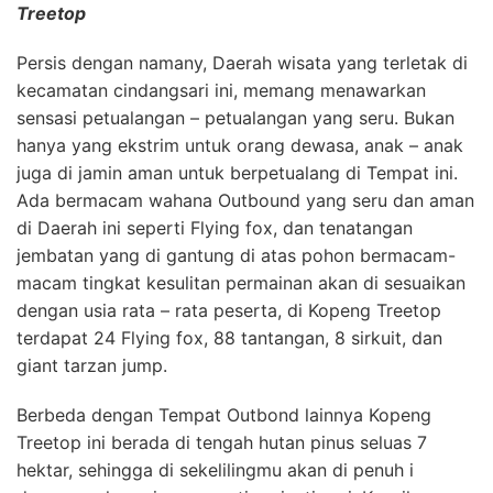
Treetop
Persis dengan namany, Daerah wisata yang terletak di
kecamatan cindangsari ini, memang menawarkan
sensasi petualangan – petualangan yang seru. Bukan
hanya yang ekstrim untuk orang dewasa, anak – anak
juga di jamin aman untuk berpetualang di Tempat ini.
Ada bermacam wahana Outbound yang seru dan aman
di Daerah ini seperti Flying fox, dan tenatangan
jembatan yang di gantung di atas pohon bermacam-
macam tingkat kesulitan permainan akan di sesuaikan
dengan usia rata – rata peserta, di Kopeng Treetop
terdapat 24 Flying fox, 88 tantangan, 8 sirkuit, dan
giant tarzan jump.
Berbeda dengan Tempat Outbond lainnya Kopeng
Treetop ini berada di tengah hutan pinus seluas 7
hektar, sehingga di sekelilingmu akan di penuh i