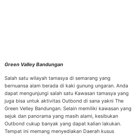
Green Valley Bandungan
Salah satu wilayah tamasya di semarang yang
bernuansa alam berada di kaki gunung ungaran. Anda
dapat mengunjungi salah satu Kawasan tamasya yang
juga bisa untuk aktivitas Outbond di sana yakni The
Green Velley Bandungan. Selain memiliki kawasan yang
sejuk dan panorama yang masih alami, kesibukan
Outbond cukup banyak yang dapat kalian lakukan.
Tempat ini memang menyediakan Daerah kusus