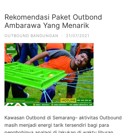
Rekomendasi Paket Outbond
Ambarawa Yang Menarik
OUTBOUND BANDUNGAN
·
21/07/2021
Kawasan Outbond di Semarang– aktivitas Outbound
masih menjadi energi tarik tersendiri bagi para
penghobinya apalagi di lakukan di waktu liburan