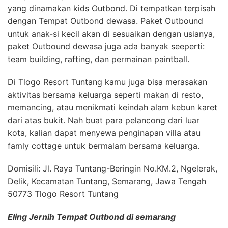
yang dinamakan kids Outbond. Di tempatkan terpisah
dengan Tempat Outbond dewasa. Paket Outbound
untuk anak-si kecil akan di sesuaikan dengan usianya,
paket Outbound dewasa juga ada banyak seeperti:
team building, rafting, dan permainan paintball.
Di Tlogo Resort Tuntang kamu juga bisa merasakan
aktivitas bersama keluarga seperti makan di resto,
memancing, atau menikmati keindah alam kebun karet
dari atas bukit. Nah buat para pelancong dari luar
kota, kalian dapat menyewa penginapan villa atau
famly cottage untuk bermalam bersama keluarga.
Domisili: Jl. Raya Tuntang-Beringin No.KM.2, Ngelerak,
Delik, Kecamatan Tuntang, Semarang, Jawa Tengah
50773 Tlogo Resort Tuntang
Eling Jernih Tempat Outbond di semarang