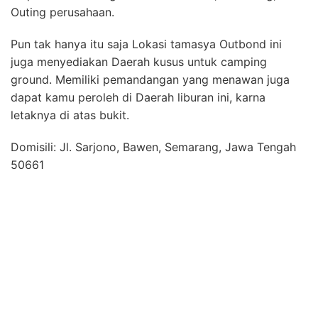
Outing perusahaan.
Pun tak hanya itu saja Lokasi tamasya Outbond ini
juga menyediakan Daerah kusus untuk camping
ground. Memiliki pemandangan yang menawan juga
dapat kamu peroleh di Daerah liburan ini, karna
letaknya di atas bukit.
Domisili: Jl. Sarjono, Bawen, Semarang, Jawa Tengah
50661