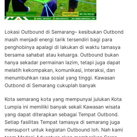
Lokasi Outbound di Semarang– kesibukan Outbond
masih menjadi energi tarik tersendiri bagi para
penghobinya apalagi di lakukan di waktu tamasya
bersama sahabat atau keluarga. Outbound bukan
hanya sekadar permainan lazim, tetapi juga dapat
melatih kekompakan, komunikasi, interaksi, dan
menumbuhkan rasa sosial yang tinggi. Kawasan
Outbond di Semarang cukuplah banyak
Kota semarang kota yang mempunyai julukan Kota
Lumpia ini memiliki banyak sekali Kawasan wisata
yang dapat diterapkan sebagai Tempat Outbond.
Setiap fasilitas Tempat tamasya di semarang juga
mensuport untuk kegiatan Outbound loh. Nah kami