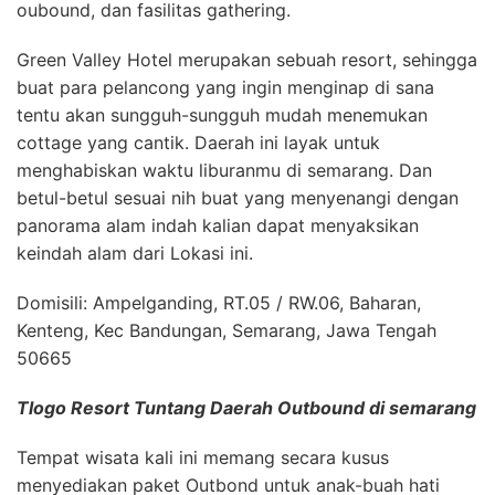
oubound, dan fasilitas gathering.
Green Valley Hotel merupakan sebuah resort, sehingga
buat para pelancong yang ingin menginap di sana
tentu akan sungguh-sungguh mudah menemukan
cottage yang cantik. Daerah ini layak untuk
menghabiskan waktu liburanmu di semarang. Dan
betul-betul sesuai nih buat yang menyenangi dengan
panorama alam indah kalian dapat menyaksikan
keindah alam dari Lokasi ini.
Domisili: Ampelganding, RT.05 / RW.06, Baharan,
Kenteng, Kec Bandungan, Semarang, Jawa Tengah
50665
Tlogo Resort Tuntang Daerah Outbound di semarang
Tempat wisata kali ini memang secara kusus
menyediakan paket Outbond untuk anak-buah hati