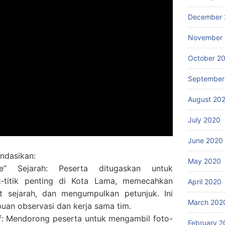
December 
November
October 2
September
August 20
July 2020
June 2020
ndasikan:
May 2020
e” Sejarah: Peserta ditugaskan untuk
tik-titik penting di Kota Lama, memecahkan
April 2020
ait sejarah, dan mengumpulkan petunjuk. Ini
March 202
uan observasi dan kerja sama tim.
if: Mendorong peserta untuk mengambil foto-
February 2