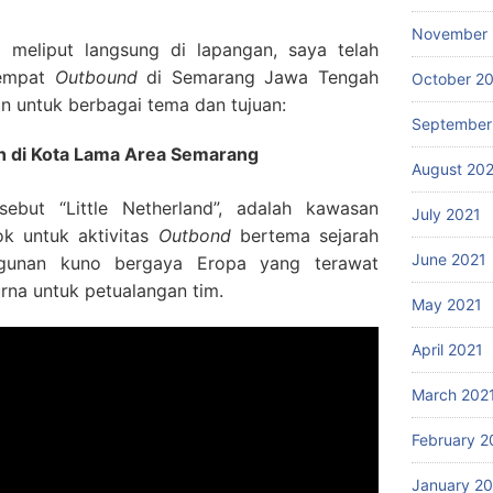
November 
g meliput langsung di lapangan, saya telah
tempat
Outbound
di Semarang Jawa Tengah
October 2
n untuk berbagai tema dan tujuan:
September
h di Kota Lama Area Semarang
August 20
ebut “Little Netherland”, adalah kawasan
July 2021
ok untuk aktivitas
Outbond
bertema sejarah
June 2021
gunan kuno bergaya Eropa yang terawat
rna untuk petualangan tim.
May 2021
April 2021
March 202
February 2
January 2