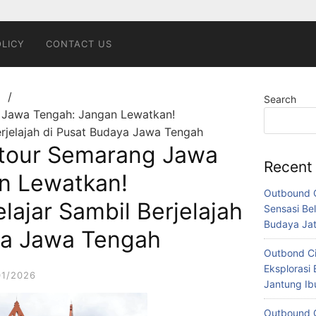
OLICY
CONTACT US
g
Search
 Jawa Tengah: Jangan Lewatkan!
rjelajah di Pusat Budaya Jawa Tengah
tour Semarang Jawa
Recent
n Lewatkan!
Outbound C
ajar Sambil Berjelajah
Sensasi Bel
Budaya Ja
ya Jawa Tengah
Outbond Ci
Eksplorasi 
01/2026
Jantung I
Outbound C