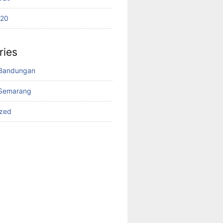
020
ries
Bandungan
Semarang
ized