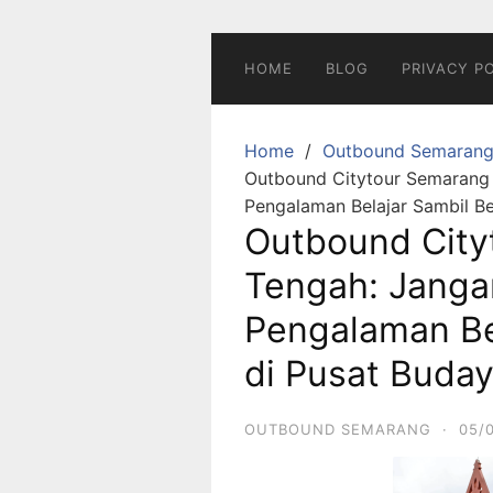
Skip
to
content
HOME
BLOG
PRIVACY P
Home
Outbound Semaran
Outbound Citytour Semarang
Pengalaman Belajar Sambil Be
Outbound City
Tengah: Janga
Pengalaman Bel
di Pusat Buda
OUTBOUND SEMARANG
·
05/