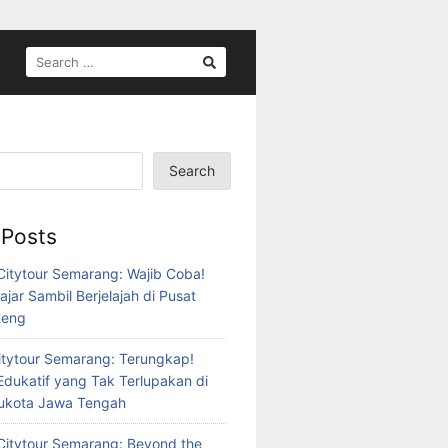
SEARCH
FOR:
Search
 Posts
itytour Semarang: Wajib Coba!
ajar Sambil Berjelajah di Pusat
teng
tytour Semarang: Terungkap!
Edukatif yang Tak Terlupakan di
bukota Jawa Tengah
itytour Semarang: Beyond the