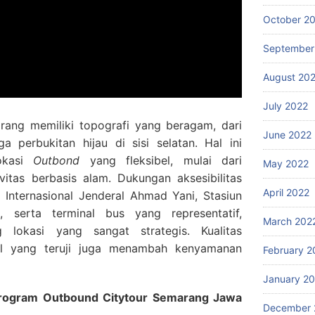
October 2
September
August 20
July 2022
rang memiliki topografi yang beragam, dari
June 2022
a perbukitan hijau di sisi selatan. Hal ini
lokasi
Outbond
yang fleksibel, mulai dari
May 2022
vitas berbasis alam. Dukungan aksesibilitas
April 2022
Internasional Jenderal Ahmad Yani, Stasiun
 serta terminal bus yang representatif,
March 202
 lokasi yang sangat strategis. Kualitas
al yang teruji juga menambah kenyamanan
February 2
January 2
Program Outbound Citytour Semarang Jawa
December 