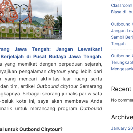
Classroom!
Biasa di I
Outbound 
Jangan Lew
Sambil Ber
Tengah
rang Jawa Tengah: Jangan Lewatkan!
Outbound 
 Berjelajah di Pusat Budaya Jawa Tengah
.
Terungkap!
a yang memikat dengan perpaduan sejarah,
Mengesanka
nyajikan pengalaman
citytour
yang lebih dari
a yang mencari aktivitas luar ruang serta
dan tim, artikel
Outbound citytour
Semarang
Recent
engkapnya.
Sebagai seorang jurnalis pariwisata
No commen
uk-beluk kota ini, saya akan membawa Anda
enarik untuk merancang program
Outbound
Archiv
January 2
l untuk Outbond Citytour?