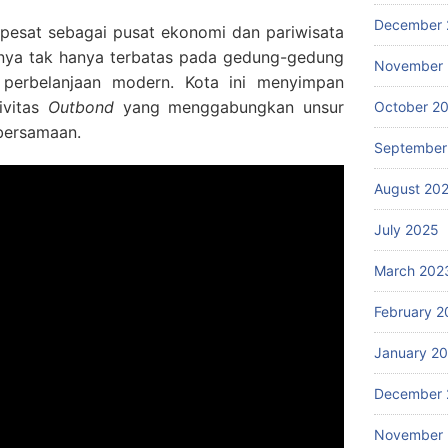
December 
pesat sebagai pusat ekonomi dan pariwisata
knya tak hanya terbatas pada gedung-gedung
November
 perbelanjaan modern. Kota ini menyimpan
ivitas
Outbond
yang menggabungkan unsur
October 2
ebersamaan.
September
August 20
July 2025
March 202
February 2
January 2
December 
November 