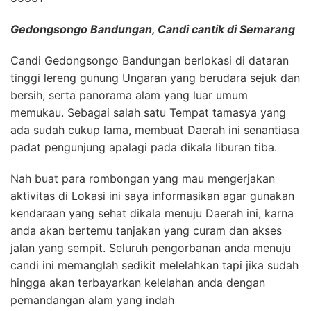
Gedongsongo Bandungan, Candi cantik di Semarang
Candi Gedongsongo Bandungan berlokasi di dataran
tinggi lereng gunung Ungaran yang berudara sejuk dan
bersih, serta panorama alam yang luar umum
memukau. Sebagai salah satu Tempat tamasya yang
ada sudah cukup lama, membuat Daerah ini senantiasa
padat pengunjung apalagi pada dikala liburan tiba.
Nah buat para rombongan yang mau mengerjakan
aktivitas di Lokasi ini saya informasikan agar gunakan
kendaraan yang sehat dikala menuju Daerah ini, karna
anda akan bertemu tanjakan yang curam dan akses
jalan yang sempit. Seluruh pengorbanan anda menuju
candi ini memanglah sedikit melelahkan tapi jika sudah
hingga akan terbayarkan kelelahan anda dengan
pemandangan alam yang indah