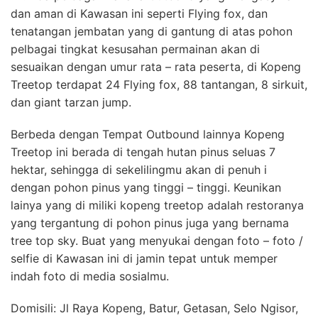
dan aman di Kawasan ini seperti Flying fox, dan
tenatangan jembatan yang di gantung di atas pohon
pelbagai tingkat kesusahan permainan akan di
sesuaikan dengan umur rata – rata peserta, di Kopeng
Treetop terdapat 24 Flying fox, 88 tantangan, 8 sirkuit,
dan giant tarzan jump.
Berbeda dengan Tempat Outbound lainnya Kopeng
Treetop ini berada di tengah hutan pinus seluas 7
hektar, sehingga di sekelilingmu akan di penuh i
dengan pohon pinus yang tinggi – tinggi. Keunikan
lainya yang di miliki kopeng treetop adalah restoranya
yang tergantung di pohon pinus juga yang bernama
tree top sky. Buat yang menyukai dengan foto – foto /
selfie di Kawasan ini di jamin tepat untuk memper
indah foto di media sosialmu.
Domisili: Jl Raya Kopeng, Batur, Getasan, Selo Ngisor,