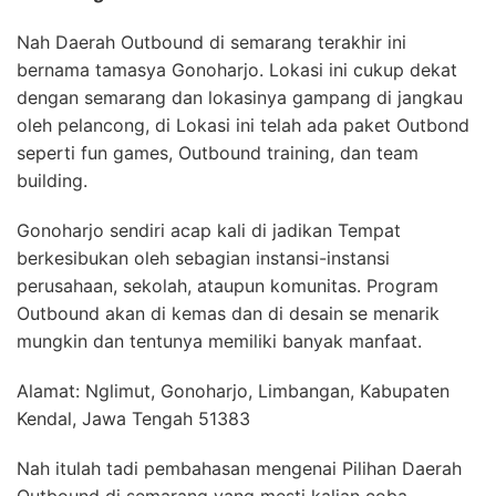
Nah Daerah Outbound di semarang terakhir ini
bernama tamasya Gonoharjo. Lokasi ini cukup dekat
dengan semarang dan lokasinya gampang di jangkau
oleh pelancong, di Lokasi ini telah ada paket Outbond
seperti fun games, Outbound training, dan team
building.
Gonoharjo sendiri acap kali di jadikan Tempat
berkesibukan oleh sebagian instansi-instansi
perusahaan, sekolah, ataupun komunitas. Program
Outbound akan di kemas dan di desain se menarik
mungkin dan tentunya memiliki banyak manfaat.
Alamat: Nglimut, Gonoharjo, Limbangan, Kabupaten
Kendal, Jawa Tengah 51383
Nah itulah tadi pembahasan mengenai Pilihan Daerah