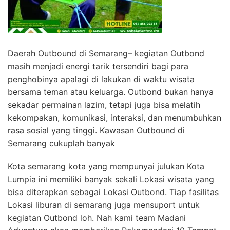
Daerah Outbound di Semarang– kegiatan Outbond
masih menjadi energi tarik tersendiri bagi para
penghobinya apalagi di lakukan di waktu wisata
bersama teman atau keluarga. Outbond bukan hanya
sekadar permainan lazim, tetapi juga bisa melatih
kekompakan, komunikasi, interaksi, dan menumbuhkan
rasa sosial yang tinggi. Kawasan Outbound di
Semarang cukuplah banyak
Kota semarang kota yang mempunyai julukan Kota
Lumpia ini memiliki banyak sekali Lokasi wisata yang
bisa diterapkan sebagai Lokasi Outbond. Tiap fasilitas
Lokasi liburan di semarang juga mensuport untuk
kegiatan Outbond loh. Nah kami team Madani