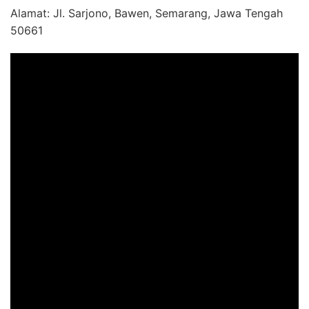
Alamat: Jl. Sarjono, Bawen, Semarang, Jawa Tengah
50661