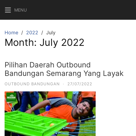
Skip
MENU
to
content
Home
2022
July
Month:
July 2022
Pilihan Daerah Outbound
Bandungan Semarang Yang Layak
OUTBOUND BANDUNGAN
·
27/07/2022