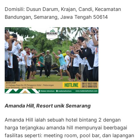
Domisili: Dusun Darum, Krajan, Candi, Kecamatan
Bandungan, Semarang, Jawa Tengah 50614
Amanda Hill, Resort unik Semarang
Amanda Hill ialah sebuah hotel bintang 2 dengan
harga terjangkau amanda hill mempunyai beerbagai
fasilitas seperti: meeting room, pool bar, dan lapangan