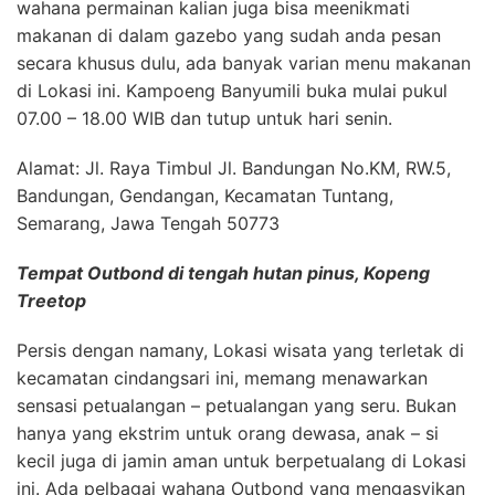
wahana permainan kalian juga bisa meenikmati
makanan di dalam gazebo yang sudah anda pesan
secara khusus dulu, ada banyak varian menu makanan
di Lokasi ini. Kampoeng Banyumili buka mulai pukul
07.00 – 18.00 WIB dan tutup untuk hari senin.
Alamat: Jl. Raya Timbul Jl. Bandungan No.KM, RW.5,
Bandungan, Gendangan, Kecamatan Tuntang,
Semarang, Jawa Tengah 50773
Tempat Outbond di tengah hutan pinus, Kopeng
Treetop
Persis dengan namany, Lokasi wisata yang terletak di
kecamatan cindangsari ini, memang menawarkan
sensasi petualangan – petualangan yang seru. Bukan
hanya yang ekstrim untuk orang dewasa, anak – si
kecil juga di jamin aman untuk berpetualang di Lokasi
ini. Ada pelbagai wahana Outbond yang mengasyikan