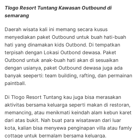
Tlogo Resort Tuntang Kawasan Outbound di
semarang
Daerah wisata kali ini memang secara kusus
menyediakan paket Outbound untuk buah hati-buah
hati yang dinamakan kids Outbond. Di tempatkan
terpisah dengan Lokasi Outbond dewasa. Paket
Outbond untuk anak-buah hati akan di sesuaikan
dengan usianya, paket Outbound dewasa juga ada
banyak seeperti: team building, rafting, dan permainan
paintball.
Di Tlogo Resort Tuntang kau juga bisa merasakan
aktivitas bersama keluarga seperti makan di restoran,
memancing, atau menikmati keindah alam kebun karet
dari atas bukit. Nah buat para wisatawan dari luar
kota, kalian bisa menyewa penginapan villa atau famly
cottage untuk bermalam bersama keluarga.