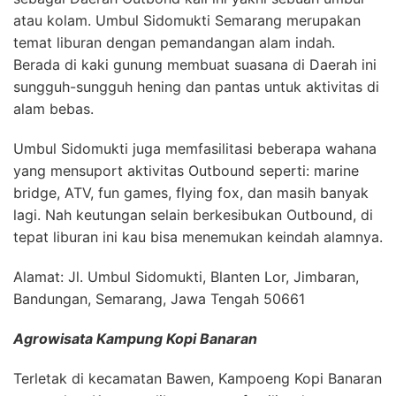
atau kolam. Umbul Sidomukti Semarang merupakan
temat liburan dengan pemandangan alam indah.
Berada di kaki gunung membuat suasana di Daerah ini
sungguh-sungguh hening dan pantas untuk aktivitas di
alam bebas.
Umbul Sidomukti juga memfasilitasi beberapa wahana
yang mensuport aktivitas Outbound seperti: marine
bridge, ATV, fun games, flying fox, dan masih banyak
lagi. Nah keutungan selain berkesibukan Outbound, di
tepat liburan ini kau bisa menemukan keindah alamnya.
Alamat: Jl. Umbul Sidomukti, Blanten Lor, Jimbaran,
Bandungan, Semarang, Jawa Tengah 50661
Agrowisata Kampung Kopi Banaran
Terletak di kecamatan Bawen, Kampoeng Kopi Banaran