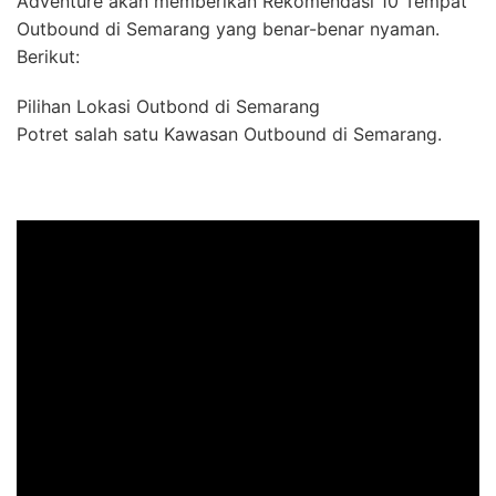
Adventure akan memberikan Rekomendasi 10 Tempat
Outbound di Semarang yang benar-benar nyaman.
Berikut:
Pilihan Lokasi Outbond di Semarang
Potret salah satu Kawasan Outbound di Semarang.