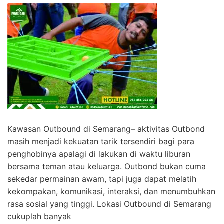
Kawasan Outbound di Semarang– aktivitas Outbond
masih menjadi kekuatan tarik tersendiri bagi para
penghobinya apalagi di lakukan di waktu liburan
bersama teman atau keluarga. Outbond bukan cuma
sekedar permainan awam, tapi juga dapat melatih
kekompakan, komunikasi, interaksi, dan menumbuhkan
rasa sosial yang tinggi. Lokasi Outbound di Semarang
cukuplah banyak