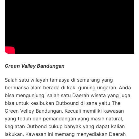
Green Valley Bandungan
Salah satu wilayah tamasya di semarang yang
bernuansa alam berada di kaki gunung ungaran. Anda
bisa mengunjungi salah satu Daerah wisata yang juga
bisa untuk kesibukan Outbound di sana yaitu The
Green Velley Bandungan. Kecuali memiliki kawasan
yang teduh dan pemandangan yang masih natural,
kegiatan Outbond cukup banyak yang dapat kalian
lakukan. Kawasan ini memang menyediakan Daerah