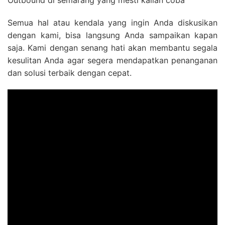
Outbound di semarang yang mesti kalian coba
Semua hal atau kendala yang ingin Anda diskusikan
dengan kami, bisa langsung Anda sampaikan kapan
saja. Kami dengan senang hati akan membantu segala
kesulitan Anda agar segera mendapatkan penanganan
dan solusi terbaik dengan cepat.