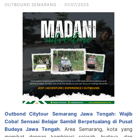
OUTBOUND SEMARANG
·
31/07/2025
Outbond Citytour Semarang Jawa Tengah: Wajib
Coba! Sensasi Belajar Sambil Berpetualang di Pusat
Budaya Jawa Tengah
. Area Semarang, kota yang
memikat dengan kombinasi sejarah, budaya, dan