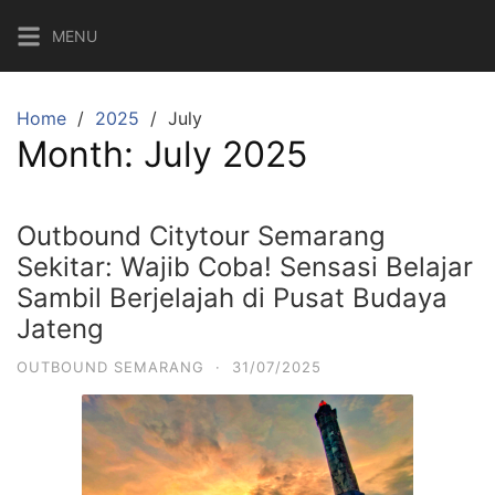
Skip
MENU
to
content
Home
2025
July
Month:
July 2025
Outbound Citytour Semarang
Sekitar: Wajib Coba! Sensasi Belajar
Sambil Berjelajah di Pusat Budaya
Jateng
OUTBOUND SEMARANG
·
31/07/2025