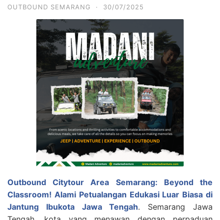
OUTBOUND SEMARANG
·
30/07/2025
Outbound Citytour Area Semarang: Beyond the
Classroom! Alami Petualangan Edukasi Luar Biasa di
Jantung Ibukota Jawa Tengah
. Semarang Jawa
Tengah, kota yang menawan dengan perpaduan