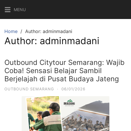
Skip
MENU
to
content
Home
Author: adminmadani
Author:
adminmadani
Outbound Citytour Semarang: Wajib
Coba! Sensasi Belajar Sambil
Berjelajah di Pusat Budaya Jateng
OUTBOUND SEMARANG
·
06/01/2026