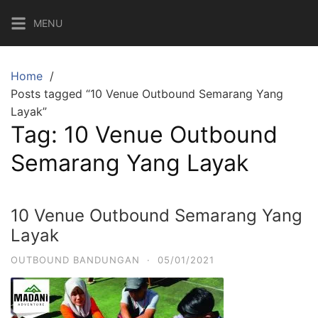
Skip
MENU
to
content
Home
Posts tagged “10 Venue Outbound Semarang Yang
Layak”
Tag:
10 Venue Outbound
Semarang Yang Layak
10 Venue Outbound Semarang Yang
Layak
OUTBOUND BANDUNGAN
·
05/01/2021