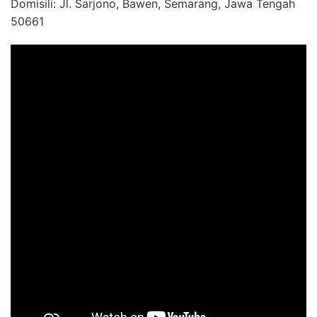
Domisili: Jl. Sarjono, Bawen, Semarang, Jawa Tengah
50661