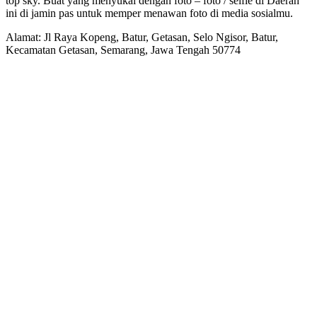
top sky. Buat yang menyukai dengan foto – foto / selfie di Daerah
ini di jamin pas untuk memper menawan foto di media sosialmu.
Alamat: Jl Raya Kopeng, Batur, Getasan, Selo Ngisor, Batur,
Kecamatan Getasan, Semarang, Jawa Tengah 50774