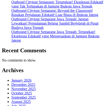
Outbond Citytour Semarang: Terungkap! Eksplorasi Edukatif
yang Tak Terlupakan di Jantung Ibukota Jawa Tengah
Outbound Citytour Semarang: Beyond the Classroom!
Rasakan Perjalanan Edukatif Luar Biasa di Ibukota Jateng
Outbound Citytour Semarang Jawa Tengah: Jangan
Lewatkan! Pengalaman Belajar Sambil Berjelajah di Pusat
Budaya Jawa Tengah
Outbound Citytour Semarang Jawa Tengah: Terungkap!
Eksplorasi Edukatif yang Mengesankan di Jantung Ibukota
Jateng
Recent Comments
No comments to show.
Archives
January 2026
December 2025
November 2025
October 2025
September 2025
August 2025
July 2025