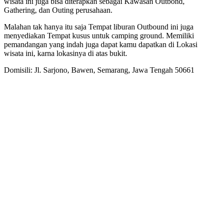
wisata ini juga bisa diterapkan sebagai Kawasan Outbond,
Gathering, dan Outing perusahaan.
Malahan tak hanya itu saja Tempat liburan Outbound ini juga
menyediakan Tempat kusus untuk camping ground. Memiliki
pemandangan yang indah juga dapat kamu dapatkan di Lokasi
wisata ini, karna lokasinya di atas bukit.
Domisili: Jl. Sarjono, Bawen, Semarang, Jawa Tengah 50661