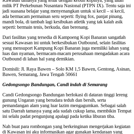
Kawasan tamasya yang tenar dengan kebun kopinya, yang ialah
milik PT Perkebunan Nusantara Nasional (PTPN IX). Tentu saja ini
jadi suasana belajar yang menyenangkan untuk si kecil – si kecil,
ada bermacam permainan seru seperti: flying fox, panjat pinang,
mandi bola, di tambah lagi kesibukan atletik yang tak kalah asik
seperti: bermain tenis, berkuda, dan berenang.
Dari fasilitas yang tersedia di Kampoeng Kopi Banaran sangatlah
sesuai Kawasan ini untuk berkesibukan Outbound, selain fasilitas
yang mensuport Kampung Kopi Banaran juga memiliki lahan yang
luas dan nyaman, bermacam-macam perusahaan mengadakan acara
Outbound di lahan hal yang demikian.
Domisili: Jl. Raya Bawen – Solo KM 1,5 Bawen, Gentong, Asinan,
Bawen, Semarang, Jawa Tengah 50661
Gedongsongo Bandungan, Candi indah di Semarang
Candi Gedongsongo Bandungan berlokasi di dataran tinggi lereng
gunung Ungaran yang berudara teduh dan bersih, serta
pemandangan alam yang luar lazim mengagumkan. Sebagai salah
satu Daerah tamasya yang ada sudah cukup lama, membikin Tempat
ini selalu padat pengunjung apalagi pada ketika liburan tiba.
Nah buat para rombongan yang berkeinginan mengerjakan kegiatan
di Kawasan ini aku informasikan agar gunakan kendaraan yang