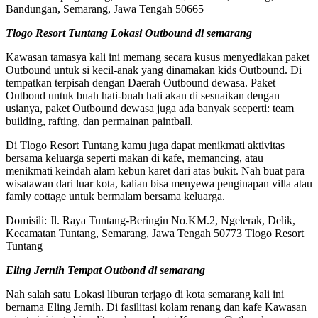
Bandungan, Semarang, Jawa Tengah 50665
Tlogo Resort Tuntang Lokasi Outbound di semarang
Kawasan tamasya kali ini memang secara kusus menyediakan paket
Outbound untuk si kecil-anak yang dinamakan kids Outbound. Di
tempatkan terpisah dengan Daerah Outbound dewasa. Paket
Outbond untuk buah hati-buah hati akan di sesuaikan dengan
usianya, paket Outbound dewasa juga ada banyak seeperti: team
building, rafting, dan permainan paintball.
Di Tlogo Resort Tuntang kamu juga dapat menikmati aktivitas
bersama keluarga seperti makan di kafe, memancing, atau
menikmati keindah alam kebun karet dari atas bukit. Nah buat para
wisatawan dari luar kota, kalian bisa menyewa penginapan villa atau
famly cottage untuk bermalam bersama keluarga.
Domisili: Jl. Raya Tuntang-Beringin No.KM.2, Ngelerak, Delik,
Kecamatan Tuntang, Semarang, Jawa Tengah 50773 Tlogo Resort
Tuntang
Eling Jernih Tempat Outbond di semarang
Nah salah satu Lokasi liburan terjago di kota semarang kali ini
bernama Eling Jernih. Di fasilitasi kolam renang dan kafe Kawasan