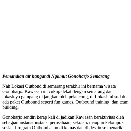
Pemandian air hangat di Nglimut Gonoharjo Semarang
Nah Lokasi Outbond di semarang terakhir ini bernama wisata
Gonoharjo. Kawasan ini cukup dekat dengan semarang dan
lokasinya gampang di jangkau oleh pelancong, di Lokasi ini sudah
ada paket Outbound seperti fun games, Outbound training, dan team
building.
Gonoharjo sendiri kerap kali di jadikan Kawasan beraktivitas oleh
sebagian instansi-instansi perusahaan, sekolah, maupun kelompok
sosial. Program Outbond akan di kemas dan di desain se menarik