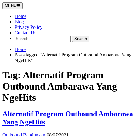
Skip
MENU
to
content
Home
Blog
Privacy Policy
Contact Us
Search
for:
Home
Posts tagged “Alternatif Program Outbound Ambarawa Yang
NgeHits”
Tag:
Alternatif Program
Outbound Ambarawa Yang
NgeHits
Alternatif Program Outbound Ambarawa
Yang NgeHits
Outbound Bandungan
·
08/07/2021