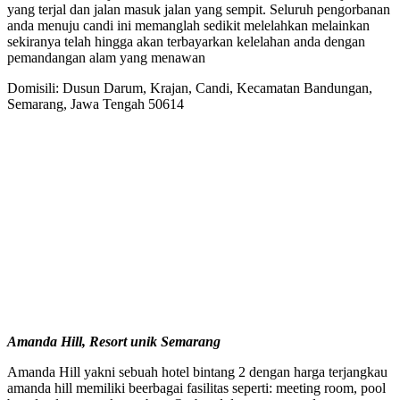
yang terjal dan jalan masuk jalan yang sempit. Seluruh pengorbanan
anda menuju candi ini memanglah sedikit melelahkan melainkan
sekiranya telah hingga akan terbayarkan kelelahan anda dengan
pemandangan alam yang menawan
Domisili: Dusun Darum, Krajan, Candi, Kecamatan Bandungan,
Semarang, Jawa Tengah 50614
Amanda Hill, Resort unik Semarang
Amanda Hill yakni sebuah hotel bintang 2 dengan harga terjangkau
amanda hill memiliki beerbagai fasilitas seperti: meeting room, pool