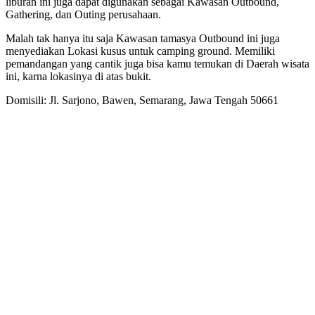
liburan ini juga dapat digunakan sebagai Kawasan Outbound,
Gathering, dan Outing perusahaan.
Malah tak hanya itu saja Kawasan tamasya Outbound ini juga
menyediakan Lokasi kusus untuk camping ground. Memiliki
pemandangan yang cantik juga bisa kamu temukan di Daerah wisata
ini, karna lokasinya di atas bukit.
Domisili: Jl. Sarjono, Bawen, Semarang, Jawa Tengah 50661