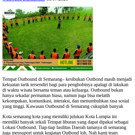
Tempat Outbound di Semarang– kesibukan Outbond masih menjadi
kekuatan tarik tersendiri bagi para penghobinya apalagi di lakukan
di waktu wisata bersama teman atau keluarga. Outbound bukan
hanya sekadar permainan biasa, namun juga bisa melatih
kekompakan, komunikasi, interaksi, dan menumbuhkan rasa sosial
yang tinggi. Kawasan Outbound di Semarang cukuplah banyak
Kota semarang kota yang memiliki julukan Kota Lumpia ini
memiliki banyak sekali Tempat liburan yang dapat dipakai sebagai
Lokasi Outbound. Tiap-tiap fasilitas Daerah tamasya di semarang
juga mensuport untuk kegiatan Outbond loh. Nah kami team