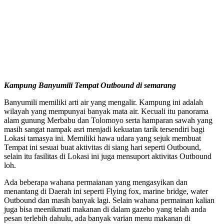
Kampung Banyumili Tempat Outbound di semarang
Banyumili memiliki arti air yang mengalir. Kampung ini adalah
wilayah yang mempunyai banyak mata air. Kecuali itu panorama
alam gunung Merbabu dan Tolomoyo serta hamparan sawah yang
masih sangat nampak asri menjadi kekuatan tarik tersendiri bagi
Lokasi tamasya ini. Memiliki hawa udara yang sejuk membuat
Tempat ini sesuai buat aktivitas di siang hari seperti Outbound,
selain itu fasilitas di Lokasi ini juga mensuport aktivitas Outbound
loh.
Ada beberapa wahana permaianan yang mengasyikan dan
menantang di Daerah ini seperti Flying fox, marine bridge, water
Outbound dan masih banyak lagi. Selain wahana permainan kalian
juga bisa meenikmati makanan di dalam gazebo yang telah anda
pesan terlebih dahulu, ada banyak varian menu makanan di