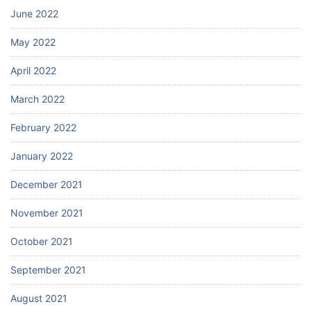
June 2022
May 2022
April 2022
March 2022
February 2022
January 2022
December 2021
November 2021
October 2021
September 2021
August 2021