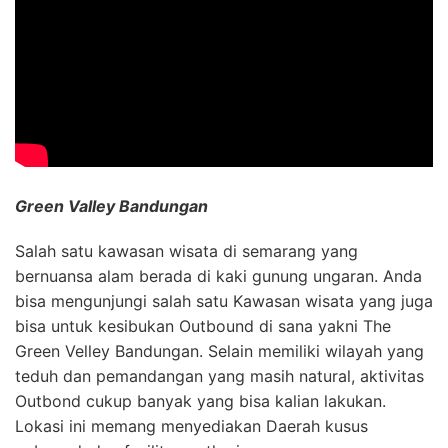
Green Valley Bandungan
Salah satu kawasan wisata di semarang yang
bernuansa alam berada di kaki gunung ungaran. Anda
bisa mengunjungi salah satu Kawasan wisata yang juga
bisa untuk kesibukan Outbound di sana yakni The
Green Velley Bandungan. Selain memiliki wilayah yang
teduh dan pemandangan yang masih natural, aktivitas
Outbond cukup banyak yang bisa kalian lakukan.
Lokasi ini memang menyediakan Daerah kusus