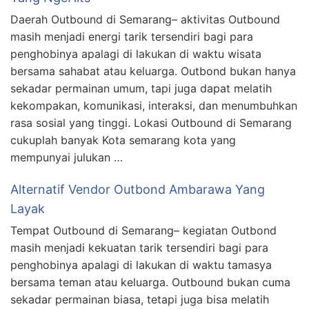
Daerah Outbound di Semarang– aktivitas Outbound
masih menjadi energi tarik tersendiri bagi para
penghobinya apalagi di lakukan di waktu wisata
bersama sahabat atau keluarga. Outbond bukan hanya
sekadar permainan umum, tapi juga dapat melatih
kekompakan, komunikasi, interaksi, dan menumbuhkan
rasa sosial yang tinggi. Lokasi Outbound di Semarang
cukuplah banyak Kota semarang kota yang
mempunyai julukan …
Alternatif Vendor Outbond Ambarawa Yang
Layak
Tempat Outbound di Semarang– kegiatan Outbond
masih menjadi kekuatan tarik tersendiri bagi para
penghobinya apalagi di lakukan di waktu tamasya
bersama teman atau keluarga. Outbound bukan cuma
sekadar permainan biasa, tetapi juga bisa melatih