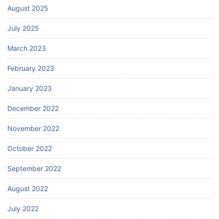
August 2025
July 2025
March 2023
February 2023
January 2023
December 2022
November 2022
October 2022
September 2022
August 2022
July 2022