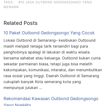
TAGS:
#10 JASA OUTBOND GEDONGSONGO YANG
MENARIK
Related Posts
10 Paket Outbond Gedongsongo Yang Cocok
Lokasi Outbond di Semarang– kesibukan Outbound
masih menjadi tenaga tarik tersendiri bagi para
penghobinya apalagi di lakukan di waktu wisata
bersama sahabat atau keluarga. Outbond bukan cuma
sekadar permainan biasa, tetapi juga bisa melatih
kekompakan, komunikasi, interaksi, dan menumbuhkan
rasa sosial yang tinggi. Daerah Outbond di Semarang
cukuplah banyak Kota semarang kota yang
mempunyai julukan …
Rekomendasi Kawasan Outbond Gedongsongo
Yang NgeHits