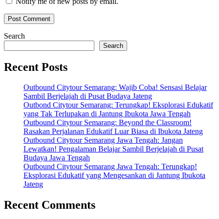
Notify me of new posts by email.
Search
Search
Recent Posts
Outbound Citytour Semarang: Wajib Coba! Sensasi Belajar
Sambil Berjelajah di Pusat Budaya Jateng
Outbond Citytour Semarang: Terungkap! Eksplorasi Edukatif
yang Tak Terlupakan di Jantung Ibukota Jawa Tengah
Outbound Citytour Semarang: Beyond the Classroom!
Rasakan Perjalanan Edukatif Luar Biasa di Ibukota Jateng
Outbound Citytour Semarang Jawa Tengah: Jangan
Lewatkan! Pengalaman Belajar Sambil Berjelajah di Pusat
Budaya Jawa Tengah
Outbound Citytour Semarang Jawa Tengah: Terungkap!
Eksplorasi Edukatif yang Mengesankan di Jantung Ibukota
Jateng
Recent Comments