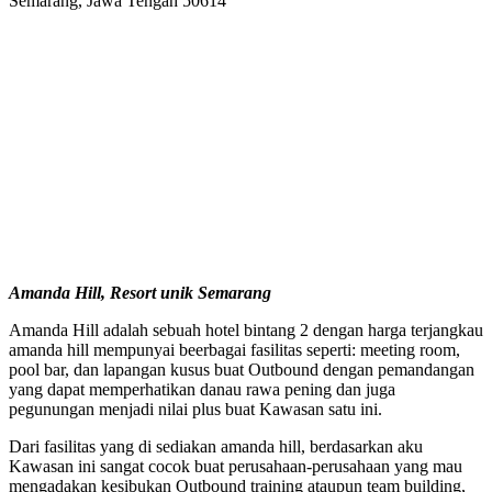
Semarang, Jawa Tengah 50614
Amanda Hill, Resort unik Semarang
Amanda Hill adalah sebuah hotel bintang 2 dengan harga terjangkau
amanda hill mempunyai beerbagai fasilitas seperti: meeting room,
pool bar, dan lapangan kusus buat Outbound dengan pemandangan
yang dapat memperhatikan danau rawa pening dan juga
pegunungan menjadi nilai plus buat Kawasan satu ini.
Dari fasilitas yang di sediakan amanda hill, berdasarkan aku
Kawasan ini sangat cocok buat perusahaan-perusahaan yang mau
mengadakan kesibukan Outbound training ataupun team building,