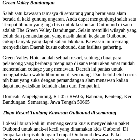
Green Valley Bandungan
Salah satu kawasan tamasya di semarang yang bernuansa alam
berada di kaki gunung ungaran. Anda dapat mengunjungi salah satu
Tempat liburan yang juga bisa untuk kesibukan Outbound di sana
adalah The Green Velley Bandungan. Selain memiliki wilayah yang
teduh dan pemandangan yang masih alami, kegiatan Outbound
cukup banyak yang dapat kalian lakukan. Kawasan ini memang
menyediakan Daerah kusus oubound, dan fasilitas gathering.
Green Valley Hotel adalah sebuah resort, sehingga buat para
pelancong yang berharap menginap di sana tentu akan amat mudah
menemukan cottage yang menawan. Daerah ini pantas untuk
menghabiskan waktu liburanmu di semarang. Dan betul-betul cocok
nih buat yang suka dengan pemandangan alam menawan kalian
dapat menyaksikan keindah alam dari Tempat ini.
Domisili: Ampelganding, RT.05 / RW.06, Baharan, Kenteng, Kec
Bandungan, Semarang, Jawa Tengah 50665
Tlogo Resort Tuntang Kawasan Outbound di semarang
Lokasi liburan kali ini memang secara kusus menyediakan paket
Outbond untuk anak-si kecil yang dinamakan kids Outbond. Di
tempatkan terpisah dengan Tempat Outbound dewasa. Paket