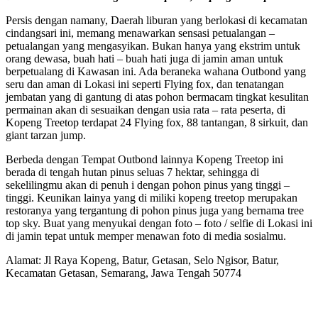
Persis dengan namany, Daerah liburan yang berlokasi di kecamatan
cindangsari ini, memang menawarkan sensasi petualangan –
petualangan yang mengasyikan. Bukan hanya yang ekstrim untuk
orang dewasa, buah hati – buah hati juga di jamin aman untuk
berpetualang di Kawasan ini. Ada beraneka wahana Outbond yang
seru dan aman di Lokasi ini seperti Flying fox, dan tenatangan
jembatan yang di gantung di atas pohon bermacam tingkat kesulitan
permainan akan di sesuaikan dengan usia rata – rata peserta, di
Kopeng Treetop terdapat 24 Flying fox, 88 tantangan, 8 sirkuit, dan
giant tarzan jump.
Berbeda dengan Tempat Outbond lainnya Kopeng Treetop ini
berada di tengah hutan pinus seluas 7 hektar, sehingga di
sekelilingmu akan di penuh i dengan pohon pinus yang tinggi –
tinggi. Keunikan lainya yang di miliki kopeng treetop merupakan
restoranya yang tergantung di pohon pinus juga yang bernama tree
top sky. Buat yang menyukai dengan foto – foto / selfie di Lokasi ini
di jamin tepat untuk memper menawan foto di media sosialmu.
Alamat: Jl Raya Kopeng, Batur, Getasan, Selo Ngisor, Batur,
Kecamatan Getasan, Semarang, Jawa Tengah 50774