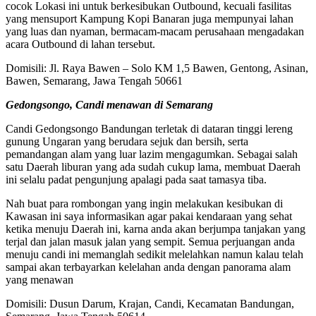
cocok Lokasi ini untuk berkesibukan Outbound, kecuali fasilitas
yang mensuport Kampung Kopi Banaran juga mempunyai lahan
yang luas dan nyaman, bermacam-macam perusahaan mengadakan
acara Outbound di lahan tersebut.
Domisili: Jl. Raya Bawen – Solo KM 1,5 Bawen, Gentong, Asinan,
Bawen, Semarang, Jawa Tengah 50661
Gedongsongo, Candi menawan di Semarang
Candi Gedongsongo Bandungan terletak di dataran tinggi lereng
gunung Ungaran yang berudara sejuk dan bersih, serta
pemandangan alam yang luar lazim mengagumkan. Sebagai salah
satu Daerah liburan yang ada sudah cukup lama, membuat Daerah
ini selalu padat pengunjung apalagi pada saat tamasya tiba.
Nah buat para rombongan yang ingin melakukan kesibukan di
Kawasan ini saya informasikan agar pakai kendaraan yang sehat
ketika menuju Daerah ini, karna anda akan berjumpa tanjakan yang
terjal dan jalan masuk jalan yang sempit. Semua perjuangan anda
menuju candi ini memanglah sedikit melelahkan namun kalau telah
sampai akan terbayarkan kelelahan anda dengan panorama alam
yang menawan
Domisili: Dusun Darum, Krajan, Candi, Kecamatan Bandungan,