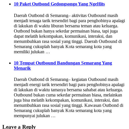
10 Paket Outbond Gedongsongo Yang NgeHits
Daerah Outbond di Semarang– aktivitas Outbound masih
menjadi tenaga tarik tersendiri bagi para penghobinya apalagi
di lakukan di waktu liburan bersama teman atau keluarga.
Outbond bukan hanya sekedar permainan biasa, tapi juga
dapat melatih kekompakan, komunikasi, interaksi, dan
menumbuhkan rasa sosial yang tinggi. Daerah Outbound di
Semarang cukuplah banyak Kota semarang kota yang
memiliki julukan …
10 Tempat Outbound Bandungan Semarang Yang
Menarik
Daerah Outbond di Semarang– kegiatan Outbound masih
menjadi energi tarik tersendiri bagi para penghobinya apalagi
di lakukan di waktu tamasya bersama sahabat atau keluarga.
Outbound bukan cuma sekedar permainan biasa, melainkan
juga bisa melatih kekompakan, komunikasi, interaksi, dan
menumbuhkan rasa sosial yang tinggi. Kawasan Outbond di
Semarang cukuplah banyak Kota semarang kota yang
mempunyai julukan …
Leave a Reply