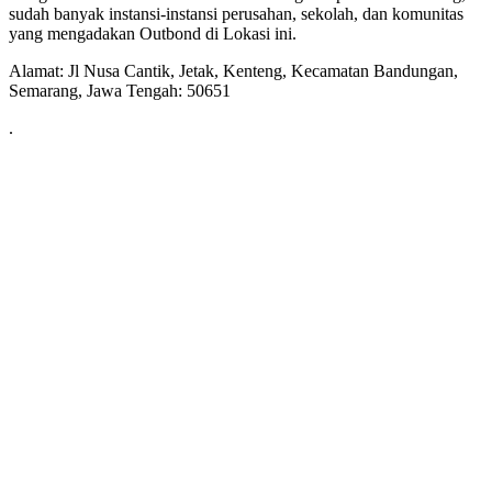
sudah banyak instansi-instansi perusahan, sekolah, dan komunitas
yang mengadakan Outbond di Lokasi ini.
Alamat: Jl Nusa Cantik, Jetak, Kenteng, Kecamatan Bandungan,
Semarang, Jawa Tengah: 50651
.