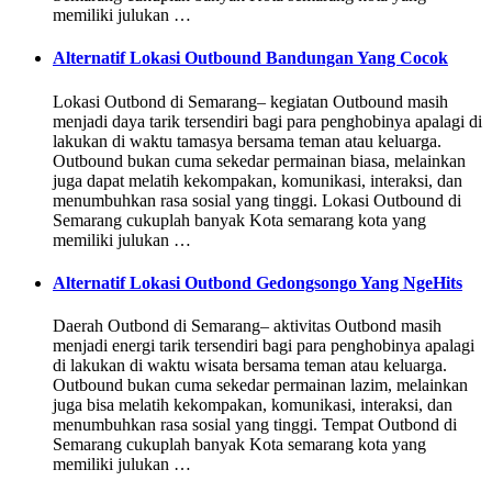
memiliki julukan …
Alternatif Lokasi Outbound Bandungan Yang Cocok
Lokasi Outbond di Semarang– kegiatan Outbound masih
menjadi daya tarik tersendiri bagi para penghobinya apalagi di
lakukan di waktu tamasya bersama teman atau keluarga.
Outbound bukan cuma sekedar permainan biasa, melainkan
juga dapat melatih kekompakan, komunikasi, interaksi, dan
menumbuhkan rasa sosial yang tinggi. Lokasi Outbound di
Semarang cukuplah banyak Kota semarang kota yang
memiliki julukan …
Alternatif Lokasi Outbond Gedongsongo Yang NgeHits
Daerah Outbond di Semarang– aktivitas Outbond masih
menjadi energi tarik tersendiri bagi para penghobinya apalagi
di lakukan di waktu wisata bersama teman atau keluarga.
Outbound bukan cuma sekedar permainan lazim, melainkan
juga bisa melatih kekompakan, komunikasi, interaksi, dan
menumbuhkan rasa sosial yang tinggi. Tempat Outbond di
Semarang cukuplah banyak Kota semarang kota yang
memiliki julukan …