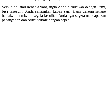
Semua hal atau kendala yang ingin Anda diskusikan dengan kami,
bisa langsung Anda sampaikan kapan saja. Kami dengan senang
hati akan membantu segala kesulitan Anda agar segera mendapatkan
penanganan dan solusi terbaik dengan cepat.