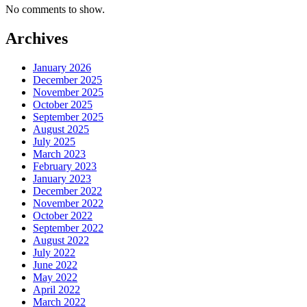
No comments to show.
Archives
January 2026
December 2025
November 2025
October 2025
September 2025
August 2025
July 2025
March 2023
February 2023
January 2023
December 2022
November 2022
October 2022
September 2022
August 2022
July 2022
June 2022
May 2022
April 2022
March 2022