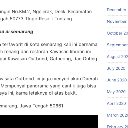
December 
ringin No.KM.2, Ngelerak, Delik, Kecamatan
ngah 50773 Tlogo Resort Tuntang
November
nd di semarang
October 2
 terfavorit di kota semarang kali ini bernama
September
lam renang dan restoran Kawasan liburan ini
August 20
agai Kawasan Outbond, Gathering, dan Outing
July 2020
i wisata Outbond ini juga menyediakan Daerah
June 2020
 Mempunyai panorama yang cantik juga bisa
May 2020
a ini, karna letaknya di atas bukit.
April 2020
 Semarang, Jawa Tengah 50661
March 202
February 2