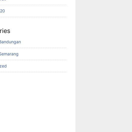
020
ries
Bandungan
Semarang
ized