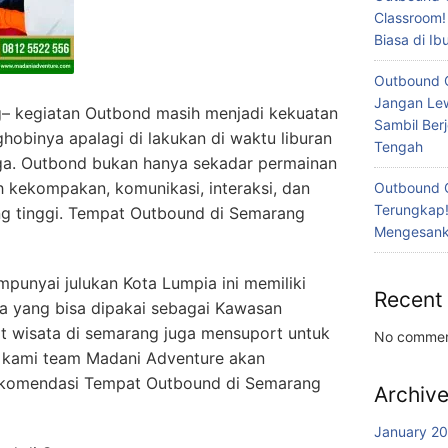
Classroom!
Biasa di I
Outbound 
Jangan Lew
– kegiatan Outbond masih menjadi kekuatan
Sambil Ber
nghobinya apalagi di lakukan di waktu liburan
Tengah
ga. Outbond bukan hanya sekadar permainan
h kekompakan, komunikasi, interaksi, dan
Outbound 
Terungkap!
g tinggi. Tempat Outbound di Semarang
Mengesanka
unyai julukan Kota Lumpia ini memiliki
Recent
a yang bisa dipakai sebagai Kawasan
at wisata di semarang juga mensuport untuk
No commen
 kami team Madani Adventure akan
komendasi Tempat Outbound di Semarang
Archiv
January 2