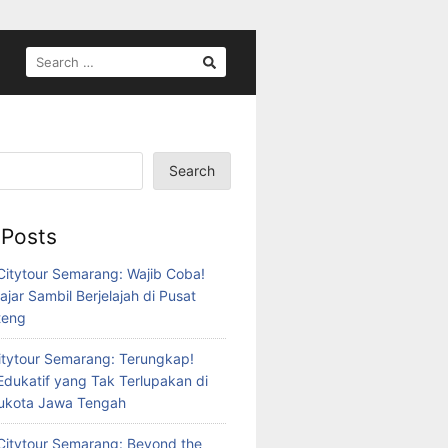
SEARCH
FOR:
Search
 Posts
itytour Semarang: Wajib Coba!
ajar Sambil Berjelajah di Pusat
teng
tytour Semarang: Terungkap!
Edukatif yang Tak Terlupakan di
bukota Jawa Tengah
itytour Semarang: Beyond the