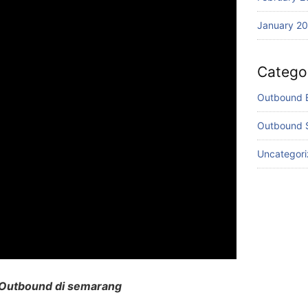
January 2
Catego
Outbound 
Outbound 
Uncategor
Outbound di semarang