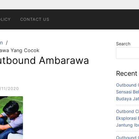
OLICY
CONTACT US
n
Search
rawa Yang Cocok
utbound Ambarawa
Recent
Outbound C
/11/2020
Sensasi Bel
Budaya Ja
Outbond Ci
Eksplorasi 
Jantung I
Outbound C