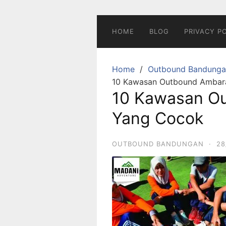
Skip
to
content
HOME
BLOG
PRIVACY P
Home
Outbound Bandunga
10 Kawasan Outbound Amba
10 Kawasan O
Yang Cocok
OUTBOUND BANDUNGAN
·
28