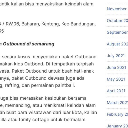
tik kalian bisa menyaksikan keindah alam
November 
October 2
5 / RW.06, Baharan, Kenteng, Kec Bandungan,
65
September
h Outbound di semarang
August 20
July 2021
ng secara kusus menyediakan paket Outbound
amakan kids Outbond. Di tempatkan terpisah
June 2021
asa. Paket Outbound untuk buah hati-anak
ianya, paket Outbound dewasa juga ada
May 2021
, rafting, dan permainan paintball.
April 2021
 juga bisa merasakan kesibukan bersama
March 202
fe, memancing, atau menikmati keindah alam
ah buat para wisatawan dari luar kota, kalian
February 2
lla atau famly cottage untuk bermalam
January 2