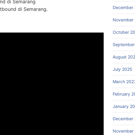
nd di Semarang
December 
utbound di Semarang.
November
October 2
September
August 20
July 2025
March 202
February 2
January 2
December 
November 