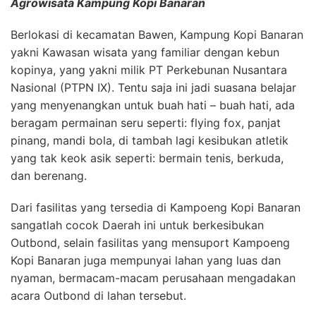
Agrowisata Kampung Kopi Banaran
Berlokasi di kecamatan Bawen, Kampung Kopi Banaran
yakni Kawasan wisata yang familiar dengan kebun
kopinya, yang yakni milik PT Perkebunan Nusantara
Nasional (PTPN IX). Tentu saja ini jadi suasana belajar
yang menyenangkan untuk buah hati – buah hati, ada
beragam permainan seru seperti: flying fox, panjat
pinang, mandi bola, di tambah lagi kesibukan atletik
yang tak keok asik seperti: bermain tenis, berkuda,
dan berenang.
Dari fasilitas yang tersedia di Kampoeng Kopi Banaran
sangatlah cocok Daerah ini untuk berkesibukan
Outbond, selain fasilitas yang mensuport Kampoeng
Kopi Banaran juga mempunyai lahan yang luas dan
nyaman, bermacam-macam perusahaan mengadakan
acara Outbond di lahan tersebut.