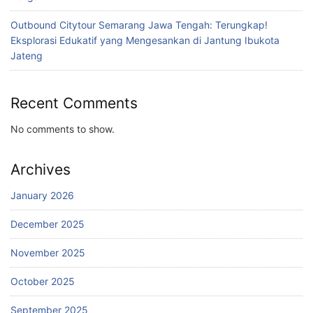
Outbound Citytour Semarang Jawa Tengah: Terungkap!
Eksplorasi Edukatif yang Mengesankan di Jantung Ibukota
Jateng
Recent Comments
No comments to show.
Archives
January 2026
December 2025
November 2025
October 2025
September 2025