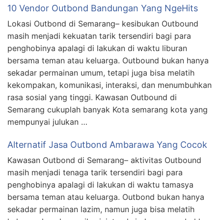
10 Vendor Outbond Bandungan Yang NgeHits
Lokasi Outbond di Semarang– kesibukan Outbound
masih menjadi kekuatan tarik tersendiri bagi para
penghobinya apalagi di lakukan di waktu liburan
bersama teman atau keluarga. Outbound bukan hanya
sekadar permainan umum, tetapi juga bisa melatih
kekompakan, komunikasi, interaksi, dan menumbuhkan
rasa sosial yang tinggi. Kawasan Outbound di
Semarang cukuplah banyak Kota semarang kota yang
mempunyai julukan …
Alternatif Jasa Outbond Ambarawa Yang Cocok
Kawasan Outbond di Semarang– aktivitas Outbound
masih menjadi tenaga tarik tersendiri bagi para
penghobinya apalagi di lakukan di waktu tamasya
bersama teman atau keluarga. Outbond bukan hanya
sekadar permainan lazim, namun juga bisa melatih