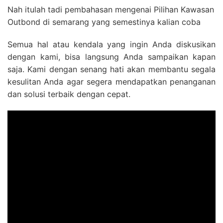
Nah itulah tadi pembahasan mengenai Pilihan Kawasan
Outbond di semarang yang semestinya kalian coba
Semua hal atau kendala yang ingin Anda diskusikan
dengan kami, bisa langsung Anda sampaikan kapan
saja. Kami dengan senang hati akan membantu segala
kesulitan Anda agar segera mendapatkan penanganan
dan solusi terbaik dengan cepat.