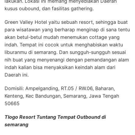
lakukan. Lokasi ini memang menyediakan Daerah
kusus oubound, dan fasilitas gathering.
Green Valley Hotel yaitu sebuah resort, sehingga buat
para wisatawan yang berharap menginap di sana tentu
akan betul-betul mudah menemukan cottage yang
indah. Tempat ini cocok untuk menghabiskan waktu
liburanmu di semarang. Dan sungguh-sungguh sesuai
nih buat yang menyenangi dengan pemandangan alam
indah kalian bisa menyaksikan keindah alam dari
Daerah ini.
Domisili: Ampelganding, RT.05 / RW.06, Baharan,
Kenteng, Kec Bandungan, Semarang, Jawa Tengah
50665
Tlogo Resort Tuntang Tempat Outbound di
semarang