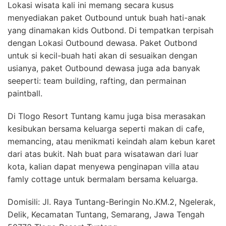
Lokasi wisata kali ini memang secara kusus
menyediakan paket Outbound untuk buah hati-anak
yang dinamakan kids Outbond. Di tempatkan terpisah
dengan Lokasi Outbound dewasa. Paket Outbond
untuk si kecil-buah hati akan di sesuaikan dengan
usianya, paket Outbound dewasa juga ada banyak
seeperti: team building, rafting, dan permainan
paintball.
Di Tlogo Resort Tuntang kamu juga bisa merasakan
kesibukan bersama keluarga seperti makan di cafe,
memancing, atau menikmati keindah alam kebun karet
dari atas bukit. Nah buat para wisatawan dari luar
kota, kalian dapat menyewa penginapan villa atau
famly cottage untuk bermalam bersama keluarga.
Domisili: Jl. Raya Tuntang-Beringin No.KM.2, Ngelerak,
Delik, Kecamatan Tuntang, Semarang, Jawa Tengah