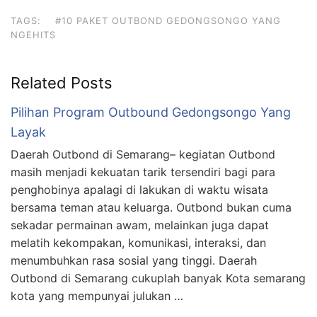
TAGS:
#10 PAKET OUTBOND GEDONGSONGO YANG
NGEHITS
Related Posts
Pilihan Program Outbound Gedongsongo Yang
Layak
Daerah Outbond di Semarang– kegiatan Outbond
masih menjadi kekuatan tarik tersendiri bagi para
penghobinya apalagi di lakukan di waktu wisata
bersama teman atau keluarga. Outbond bukan cuma
sekadar permainan awam, melainkan juga dapat
melatih kekompakan, komunikasi, interaksi, dan
menumbuhkan rasa sosial yang tinggi. Daerah
Outbond di Semarang cukuplah banyak Kota semarang
kota yang mempunyai julukan …