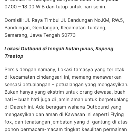
07.00 – 18.00 WIB dan tutup untuk hari senin.
Domisili: Jl. Raya Timbul Jl. Bandungan No.KM, RW.5,
Bandungan, Gendangan, Kecamatan Tuntang,
Semarang, Jawa Tengah 50773
Lokasi Outbond di tengah hutan pinus, Kopeng
Treetop
Persis dengan namany, Lokasi tamasya yang terletak
di kecamatan cindangsari ini, memang menawarkan
sensasi petualangan – petualangan yang mengasyikan.
Bukan hanya yang ekstrim untuk orang dewasa, buah
hati – buah hati juga di jamin aman untuk berpetualang
di Daerah ini. Ada beragam wahana Outbound yang
mengasyikan dan aman di Kawasan ini seperti Flying
fox, dan tenatangan jembatan yang di gantung di atas
pohon bermacam-macam tingkat kesulitan permainan