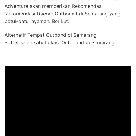
Adventure akan memberikan Rekomendasi
Rekomendasi Daerah Outbound di Semarang yang
betul-betul nyaman. Berikut:
Alternatif Tempat Outbond di Semarang
Potret salah satu Lokasi Outbound di Semarang.