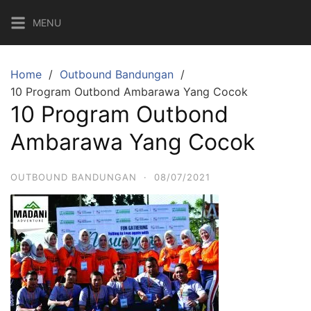
Skip
MENU
to
content
Home
Outbound Bandungan
10 Program Outbond Ambarawa Yang Cocok
10 Program Outbond
Ambarawa Yang Cocok
OUTBOUND BANDUNGAN
·
08/07/2021