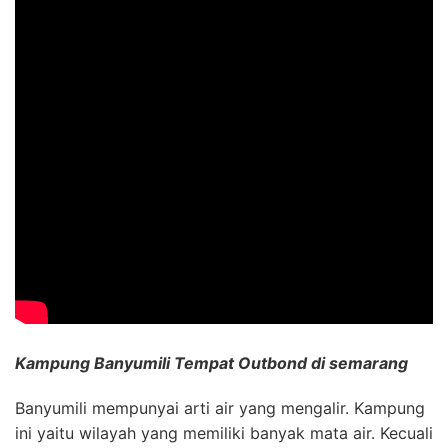
Kampung Banyumili Tempat Outbond di semarang
Banyumili mempunyai arti air yang mengalir. Kampung
ini yaitu wilayah yang memiliki banyak mata air. Kecuali