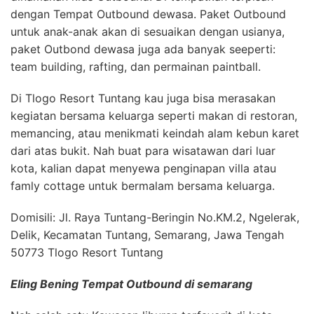
dengan Tempat Outbound dewasa. Paket Outbound
untuk anak-anak akan di sesuaikan dengan usianya,
paket Outbond dewasa juga ada banyak seeperti:
team building, rafting, dan permainan paintball.
Di Tlogo Resort Tuntang kau juga bisa merasakan
kegiatan bersama keluarga seperti makan di restoran,
memancing, atau menikmati keindah alam kebun karet
dari atas bukit. Nah buat para wisatawan dari luar
kota, kalian dapat menyewa penginapan villa atau
famly cottage untuk bermalam bersama keluarga.
Domisili: Jl. Raya Tuntang-Beringin No.KM.2, Ngelerak,
Delik, Kecamatan Tuntang, Semarang, Jawa Tengah
50773 Tlogo Resort Tuntang
Eling Bening Tempat Outbound di semarang