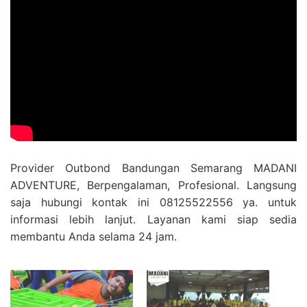
Provider Outbond Bandungan Semarang MADANI
ADVENTURE, Berpengalaman, Profesional. Langsung
saja hubungi kontak ini 08125522556 ya. untuk
informasi lebih lanjut. Layanan kami siap sedia
membantu Anda selama 24 jam.