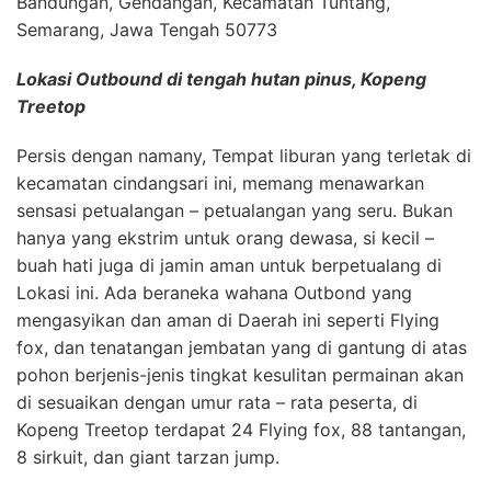
Bandungan, Gendangan, Kecamatan Tuntang,
Semarang, Jawa Tengah 50773
Lokasi Outbound di tengah hutan pinus, Kopeng
Treetop
Persis dengan namany, Tempat liburan yang terletak di
kecamatan cindangsari ini, memang menawarkan
sensasi petualangan – petualangan yang seru. Bukan
hanya yang ekstrim untuk orang dewasa, si kecil –
buah hati juga di jamin aman untuk berpetualang di
Lokasi ini. Ada beraneka wahana Outbond yang
mengasyikan dan aman di Daerah ini seperti Flying
fox, dan tenatangan jembatan yang di gantung di atas
pohon berjenis-jenis tingkat kesulitan permainan akan
di sesuaikan dengan umur rata – rata peserta, di
Kopeng Treetop terdapat 24 Flying fox, 88 tantangan,
8 sirkuit, dan giant tarzan jump.