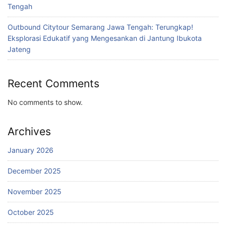
Tengah
Outbound Citytour Semarang Jawa Tengah: Terungkap!
Eksplorasi Edukatif yang Mengesankan di Jantung Ibukota
Jateng
Recent Comments
No comments to show.
Archives
January 2026
December 2025
November 2025
October 2025