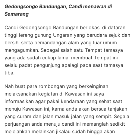
Gedongsongo Bandungan, Candi menawan di
Semarang
Candi Gedongsongo Bandungan berlokasi di dataran
tinggi lereng gunung Ungaran yang berudara sejuk dan
bersih, serta pemandangan alam yang luar umum
mengagumkan. Sebagai salah satu Tempat tamasya
yang ada sudah cukup lama, membuat Tempat ini
selalu padat pengunjung apalagi pada saat tamasya
tiba.
Nah buat para rombongan yang berkeinginan
melaksanakan kegiatan di Kawasan ini saya
informasikan agar pakai kendaraan yang sehat saat
menuju Kawasan ini, karna anda akan bersua tanjakan
yang curam dan jalan masuk jalan yang sempit. Segala
perjuangan anda menuju candi ini memanglah sedikit
melelahkan melainkan jikalau sudah hingga akan