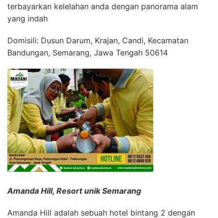
terbayarkan kelelahan anda dengan panorama alam
yang indah
Domisili: Dusun Darum, Krajan, Candi, Kecamatan
Bandungan, Semarang, Jawa Tengah 50614
Amanda Hill, Resort unik Semarang
Amanda Hill adalah sebuah hotel bintang 2 dengan