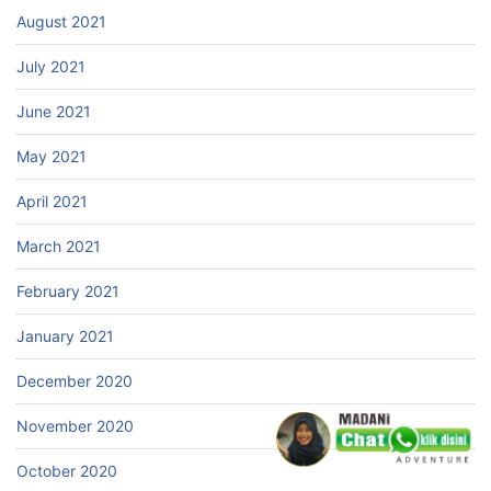
August 2021
July 2021
June 2021
May 2021
April 2021
March 2021
February 2021
January 2021
December 2020
November 2020
October 2020