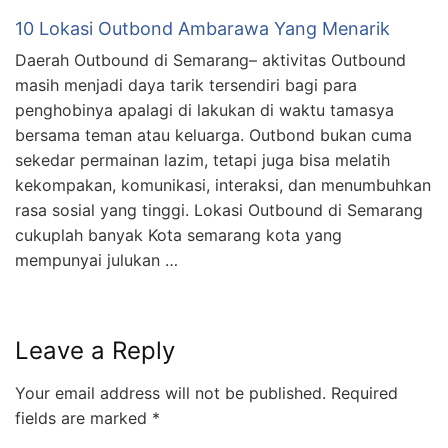
10 Lokasi Outbond Ambarawa Yang Menarik
Daerah Outbound di Semarang– aktivitas Outbound
masih menjadi daya tarik tersendiri bagi para
penghobinya apalagi di lakukan di waktu tamasya
bersama teman atau keluarga. Outbond bukan cuma
sekedar permainan lazim, tetapi juga bisa melatih
kekompakan, komunikasi, interaksi, dan menumbuhkan
rasa sosial yang tinggi. Lokasi Outbound di Semarang
cukuplah banyak Kota semarang kota yang
mempunyai julukan …
Leave a Reply
Your email address will not be published.
Required
fields are marked
*