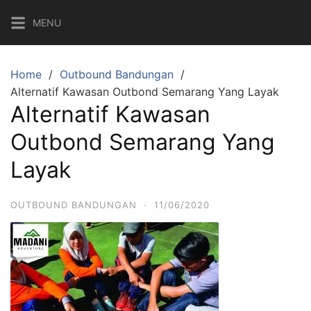
Skip
MENU
to
content
Home
Outbound Bandungan
Alternatif Kawasan Outbond Semarang Yang Layak
Alternatif Kawasan
Outbond Semarang Yang
Layak
OUTBOUND BANDUNGAN
·
11/06/2020