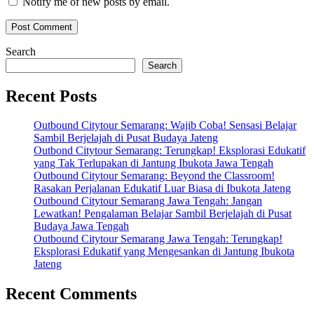
Notify me of new posts by email.
Search
Search
Recent Posts
Outbound Citytour Semarang: Wajib Coba! Sensasi Belajar
Sambil Berjelajah di Pusat Budaya Jateng
Outbond Citytour Semarang: Terungkap! Eksplorasi Edukatif
yang Tak Terlupakan di Jantung Ibukota Jawa Tengah
Outbound Citytour Semarang: Beyond the Classroom!
Rasakan Perjalanan Edukatif Luar Biasa di Ibukota Jateng
Outbound Citytour Semarang Jawa Tengah: Jangan
Lewatkan! Pengalaman Belajar Sambil Berjelajah di Pusat
Budaya Jawa Tengah
Outbound Citytour Semarang Jawa Tengah: Terungkap!
Eksplorasi Edukatif yang Mengesankan di Jantung Ibukota
Jateng
Recent Comments