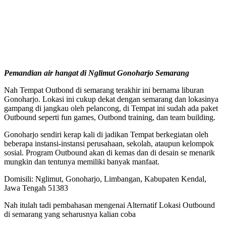
Pemandian air hangat di Nglimut Gonoharjo Semarang
Nah Tempat Outbond di semarang terakhir ini bernama liburan
Gonoharjo. Lokasi ini cukup dekat dengan semarang dan lokasinya
gampang di jangkau oleh pelancong, di Tempat ini sudah ada paket
Outbound seperti fun games, Outbond training, dan team building.
Gonoharjo sendiri kerap kali di jadikan Tempat berkegiatan oleh
beberapa instansi-instansi perusahaan, sekolah, ataupun kelompok
sosial. Program Outbound akan di kemas dan di desain se menarik
mungkin dan tentunya memiliki banyak manfaat.
Domisili: Nglimut, Gonoharjo, Limbangan, Kabupaten Kendal,
Jawa Tengah 51383
Nah itulah tadi pembahasan mengenai Alternatif Lokasi Outbound
di semarang yang seharusnya kalian coba