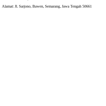
Alamat: Jl. Sarjono, Bawen, Semarang, Jawa Tengah 50661