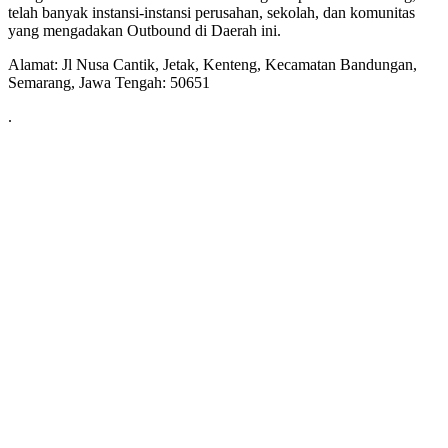
telah banyak instansi-instansi perusahan, sekolah, dan komunitas
yang mengadakan Outbound di Daerah ini.
Alamat: Jl Nusa Cantik, Jetak, Kenteng, Kecamatan Bandungan,
Semarang, Jawa Tengah: 50651
.