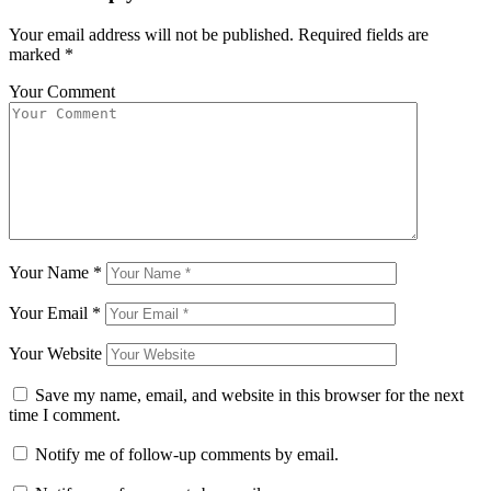
Your email address will not be published.
Required fields are
marked
*
Your Comment
Your Name
*
Your Email
*
Your Website
Save my name, email, and website in this browser for the next
time I comment.
Notify me of follow-up comments by email.