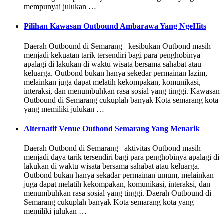
mempunyai julukan …
Pilihan Kawasan Outbound Ambarawa Yang NgeHits
Daerah Outbound di Semarang– kesibukan Outbond masih
menjadi kekuatan tarik tersendiri bagi para penghobinya
apalagi di lakukan di waktu wisata bersama sahabat atau
keluarga. Outbond bukan hanya sekedar permainan lazim,
melainkan juga dapat melatih kekompakan, komunikasi,
interaksi, dan menumbuhkan rasa sosial yang tinggi. Kawasan
Outbound di Semarang cukuplah banyak Kota semarang kota
yang memiliki julukan …
Alternatif Venue Outbond Semarang Yang Menarik
Daerah Outbond di Semarang– aktivitas Outbond masih
menjadi daya tarik tersendiri bagi para penghobinya apalagi di
lakukan di waktu wisata bersama sahabat atau keluarga.
Outbond bukan hanya sekadar permainan umum, melainkan
juga dapat melatih kekompakan, komunikasi, interaksi, dan
menumbuhkan rasa sosial yang tinggi. Daerah Outbound di
Semarang cukuplah banyak Kota semarang kota yang
memiliki julukan …