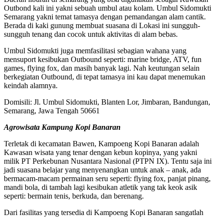
Outbond kali ini yakni sebuah umbul atau kolam. Umbul Sidomukti
Semarang yakni temat tamasya dengan pemandangan alam cantik.
Berada di kaki gunung membuat suasana di Lokasi ini sungguh-
sungguh tenang dan cocok untuk aktivitas di alam bebas.
Umbul Sidomukti juga memfasilitasi sebagian wahana yang
mensuport kesibukan Outbound seperti: marine bridge, ATV, fun
games, flying fox, dan masih banyak lagi. Nah keutungan selain
berkegiatan Outbound, di tepat tamasya ini kau dapat menemukan
keindah alamnya.
Domisili: Jl. Umbul Sidomukti, Blanten Lor, Jimbaran, Bandungan,
Semarang, Jawa Tengah 50661
Agrowisata Kampung Kopi Banaran
Terletak di kecamatan Bawen, Kampoeng Kopi Banaran adalah
Kawasan wisata yang tenar dengan kebun kopinya, yang yakni
milik PT Perkebunan Nusantara Nasional (PTPN IX). Tentu saja ini
jadi suasana belajar yang menyenangkan untuk anak – anak, ada
bermacam-macam permainan seru seperti: flying fox, panjat pinang,
mandi bola, di tambah lagi kesibukan atletik yang tak keok asik
seperti: bermain tenis, berkuda, dan berenang.
Dari fasilitas yang tersedia di Kampoeng Kopi Banaran sangatlah