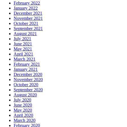
February 2022
January 2022
December 2021
November 2021
October 2021
September 2021
August 2021
July 2021
June 2021
May 2021
April 2021
March 2021
February 2021
January 2021
December 2020
November 2020
October 2020
September 2020
August 2020
July 2020
June 2020
May 2020
April 2020
March 2020
February 2020