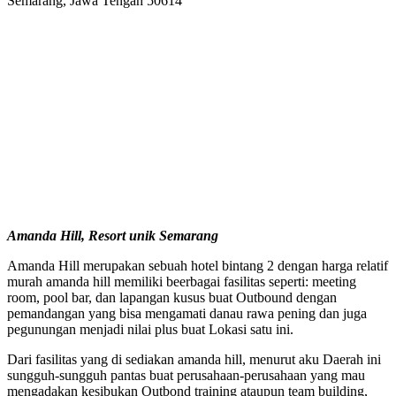
Semarang, Jawa Tengah 50614
Amanda Hill, Resort unik Semarang
Amanda Hill merupakan sebuah hotel bintang 2 dengan harga relatif
murah amanda hill memiliki beerbagai fasilitas seperti: meeting
room, pool bar, dan lapangan kusus buat Outbound dengan
pemandangan yang bisa mengamati danau rawa pening dan juga
pegunungan menjadi nilai plus buat Lokasi satu ini.
Dari fasilitas yang di sediakan amanda hill, menurut aku Daerah ini
sungguh-sungguh pantas buat perusahaan-perusahaan yang mau
mengadakan kesibukan Outbond training ataupun team building,