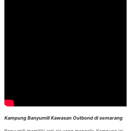
Kampung Banyumili Kawasan Outbond di semarang