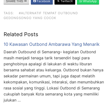
SHARE THIS
Facebook
Twitter/X
WhatsApp
TAGS:
#ALTERNATIF TEMPAT OUTBOUND
GEDONGSONGO YANG COCOK
Related Posts
10 Kawasan Outbond Ambarawa Yang Menarik
Daerah Outbound di Semarang– kegiatan Outbond
masih menjadi tenaga tarik tersendiri bagi para
penghobinya apalagi di lakukan di waktu liburan
bersama sahabat atau keluarga. Outbond bukan hanya
sekadar permainan umum, tapi juga dapat melatih
kekompakan, komunikasi, interaksi, dan menumbuhkan
rasa sosial yang tinggi. Lokasi Outbond di Semarang
cukuplah banyak Kota semarang kota yang memiliki
julukan …