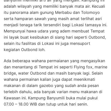
Banyumili memiliki arti air yang mengalir. Kampung ini
adalah wilayah yang memiliki banyak mata air. Kecuali
itu panorama alam gunung Merbabu dan Tolomoyo
serta hamparan sawah yang masih amat terlihat asri
menjadi tenaga tarik tersendiri bagi Lokasi tamasya ini.
Mempunyai hawa udara yang adem membuat Tempat
ini layak buat kesibukan di siang hari seperti Outbond,
selain itu fasilitas di Lokasi ini juga mensuport
kegiatan Outbond loh.
Ada beberapa wahana permaianan yang mengasyikan
dan menantang di Tempat ini seperti Flying fox, marine
bridge, water Outbond dan masih banyak lagi. Selain
wahana permainan kalian juga dapat meenikmati
makanan di dalam gazebo yang sudah anda pesan
terlebih dahulu, ada banyak varian menu makanan di
Kawasan ini. Kampung Banyumili buka mulai pukul
07.00 – 18.00 WIB dan tutup untuk hari senin.