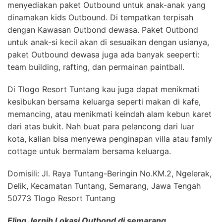
menyediakan paket Outbound untuk anak-anak yang
dinamakan kids Outbound. Di tempatkan terpisah
dengan Kawasan Outbond dewasa. Paket Outbond
untuk anak-si kecil akan di sesuaikan dengan usianya,
paket Outbound dewasa juga ada banyak seeperti:
team building, rafting, dan permainan paintball.
Di Tlogo Resort Tuntang kau juga dapat menikmati
kesibukan bersama keluarga seperti makan di kafe,
memancing, atau menikmati keindah alam kebun karet
dari atas bukit. Nah buat para pelancong dari luar
kota, kalian bisa menyewa penginapan villa atau famly
cottage untuk bermalam bersama keluarga.
Domisili: Jl. Raya Tuntang-Beringin No.KM.2, Ngelerak,
Delik, Kecamatan Tuntang, Semarang, Jawa Tengah
50773 Tlogo Resort Tuntang
Eling Jernih Lokasi Outbond di semarang