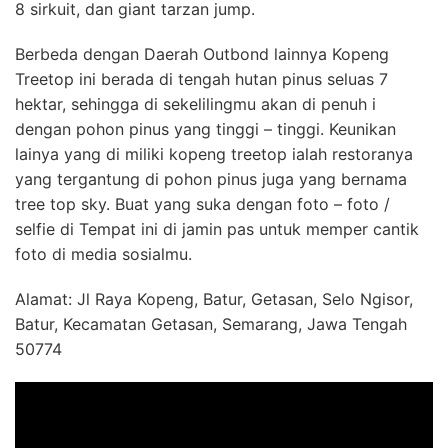
8 sirkuit, dan giant tarzan jump.
Berbeda dengan Daerah Outbond lainnya Kopeng
Treetop ini berada di tengah hutan pinus seluas 7
hektar, sehingga di sekelilingmu akan di penuh i
dengan pohon pinus yang tinggi – tinggi. Keunikan
lainya yang di miliki kopeng treetop ialah restoranya
yang tergantung di pohon pinus juga yang bernama
tree top sky. Buat yang suka dengan foto – foto /
selfie di Tempat ini di jamin pas untuk memper cantik
foto di media sosialmu.
Alamat: Jl Raya Kopeng, Batur, Getasan, Selo Ngisor,
Batur, Kecamatan Getasan, Semarang, Jawa Tengah
50774