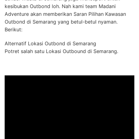
kesibukan Outbond loh. Nah kami team Madani
Adventure akan memberikan Saran Pilihan Kawasan
Outbond di Semarang yang betul-betul nyaman.
Berikut:
Alternatif Lokasi Outbond di Semarang
Potret salah satu Lokasi Outbound di Semarang.