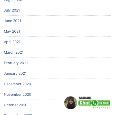
July 2021
June 2021
May 2021
April 2021
March 2021
February 2021
January 2021
December 2020
November 2020
October 2020