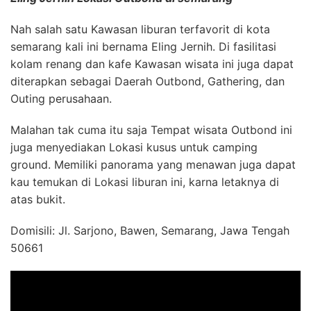
Nah salah satu Kawasan liburan terfavorit di kota
semarang kali ini bernama Eling Jernih. Di fasilitasi
kolam renang dan kafe Kawasan wisata ini juga dapat
diterapkan sebagai Daerah Outbond, Gathering, dan
Outing perusahaan.
Malahan tak cuma itu saja Tempat wisata Outbond ini
juga menyediakan Lokasi kusus untuk camping
ground. Memiliki panorama yang menawan juga dapat
kau temukan di Lokasi liburan ini, karna letaknya di
atas bukit.
Domisili: Jl. Sarjono, Bawen, Semarang, Jawa Tengah
50661