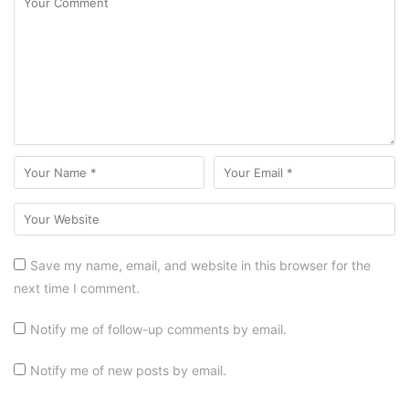
Save my name, email, and website in this browser for the
next time I comment.
Notify me of follow-up comments by email.
Notify me of new posts by email.