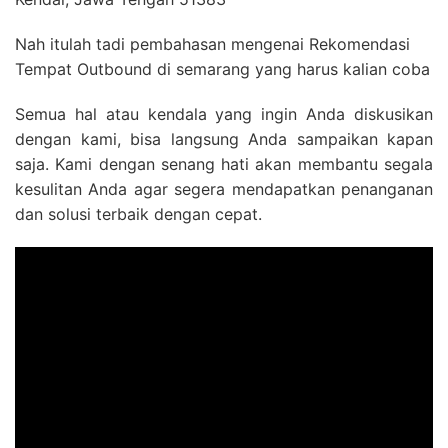
Nah itulah tadi pembahasan mengenai Rekomendasi
Tempat Outbound di semarang yang harus kalian coba
Semua hal atau kendala yang ingin Anda diskusikan
dengan kami, bisa langsung Anda sampaikan kapan
saja. Kami dengan senang hati akan membantu segala
kesulitan Anda agar segera mendapatkan penanganan
dan solusi terbaik dengan cepat.