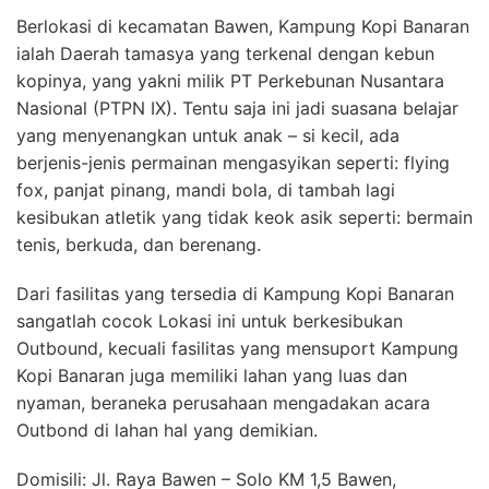
Berlokasi di kecamatan Bawen, Kampung Kopi Banaran
ialah Daerah tamasya yang terkenal dengan kebun
kopinya, yang yakni milik PT Perkebunan Nusantara
Nasional (PTPN IX). Tentu saja ini jadi suasana belajar
yang menyenangkan untuk anak – si kecil, ada
berjenis-jenis permainan mengasyikan seperti: flying
fox, panjat pinang, mandi bola, di tambah lagi
kesibukan atletik yang tidak keok asik seperti: bermain
tenis, berkuda, dan berenang.
Dari fasilitas yang tersedia di Kampung Kopi Banaran
sangatlah cocok Lokasi ini untuk berkesibukan
Outbound, kecuali fasilitas yang mensuport Kampung
Kopi Banaran juga memiliki lahan yang luas dan
nyaman, beraneka perusahaan mengadakan acara
Outbond di lahan hal yang demikian.
Domisili: Jl. Raya Bawen – Solo KM 1,5 Bawen,