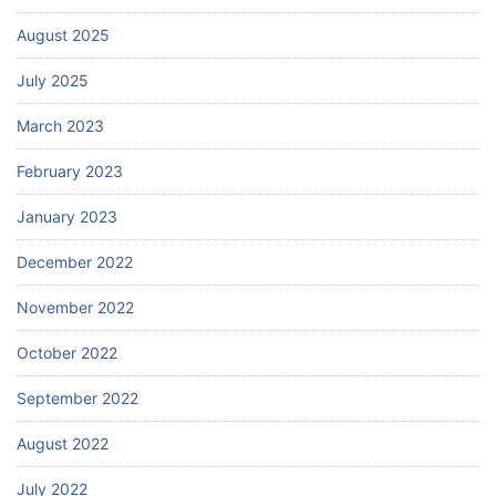
August 2025
July 2025
March 2023
February 2023
January 2023
December 2022
November 2022
October 2022
September 2022
August 2022
July 2022