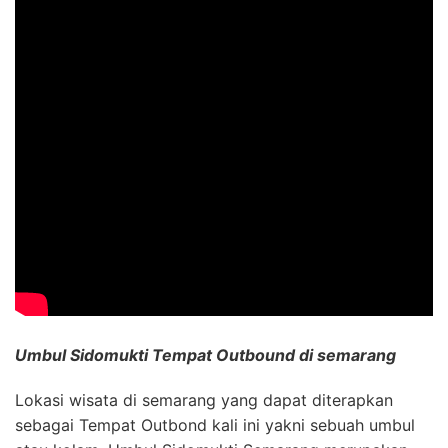
Umbul Sidomukti Tempat Outbound di semarang
Lokasi wisata di semarang yang dapat diterapkan
sebagai Tempat Outbond kali ini yakni sebuah umbul