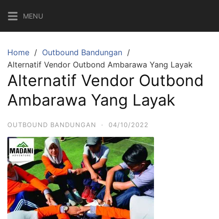
Skip
MENU
to
content
Home
Outbound Bandungan
Alternatif Vendor Outbond Ambarawa Yang Layak
Alternatif Vendor Outbond
Ambarawa Yang Layak
OUTBOUND BANDUNGAN
·
04/10/2022