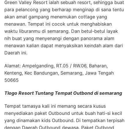
Green Valley Resort ialah sebuah resort, sehingga buat
para pelancong yang berharap menginap di sana tentu
akan amat gampang menemukan cottage yang
menawan. Tempat ini cocok untuk menghabiskan
waktu liburanmu di semarang. Dan betul-betul layak
nih buat yang menyenangi dengan panorama alam
menawan kalian dapat menyaksikan keindah alam dari
Daerah ini.
Alamat: Ampelganding, RT.05 / RW.06, Baharan,
Kenteng, Kec Bandungan, Semarang, Jawa Tengah
50665
Tlogo Resort Tuntang Tempat Outbond di semarang
Tempat tamasya kali ini memang secara kusus
menyediakan paket Outbound untuk buah hati-si kecil
yang dinamakan kids Outbound. Di tempatkan terpisah
dengan Daerah Outbound dewasa. Paket Outbond