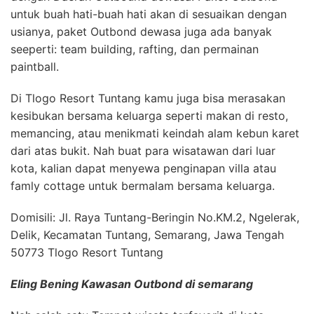
untuk buah hati-buah hati akan di sesuaikan dengan
usianya, paket Outbond dewasa juga ada banyak
seeperti: team building, rafting, dan permainan
paintball.
Di Tlogo Resort Tuntang kamu juga bisa merasakan
kesibukan bersama keluarga seperti makan di resto,
memancing, atau menikmati keindah alam kebun karet
dari atas bukit. Nah buat para wisatawan dari luar
kota, kalian dapat menyewa penginapan villa atau
famly cottage untuk bermalam bersama keluarga.
Domisili: Jl. Raya Tuntang-Beringin No.KM.2, Ngelerak,
Delik, Kecamatan Tuntang, Semarang, Jawa Tengah
50773 Tlogo Resort Tuntang
Eling Bening Kawasan Outbond di semarang