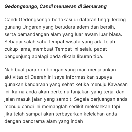
Gedongsongo, Candi menawan di Semarang
Candi Gedongsongo berlokasi di dataran tinggi lereng
gunung Ungaran yang berudara adem dan bersih,
serta pemandangan alam yang luar awam luar biasa.
Sebagai salah satu Tempat wisata yang ada telah
cukup lama, membuat Tempat ini selalu padat
pengunjung apalagi pada dikala liburan tiba.
Nah buat para rombongan yang mau menjalankan
aktivitas di Daerah ini saya informasikan supaya
gunakan kendaraan yang sehat ketika menuju Kawasan
ini, karna anda akan bertemu tanjakan yang terjal dan
jalan masuk jalan yang sempit. Segala perjuangan anda
menuju candi ini memanglah sedikit melelahkan tapi
jika telah sampai akan terbayarkan kelelahan anda
dengan panorama alam yang indah