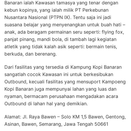
Banaran ialah Kawasan tamasya yang tenar dengan
kebun kopinya, yang ialah milik PT Perkebunan
Nusantara Nasional (PTPN IX). Tentu saja ini jadi
suasana belajar yang menyenangkan untuk buah hati –
anak, ada beragam permainan seru seperti: flying fox,
panjat pinang, mandi bola, di tambah lagi kegiatan
atletik yang tidak kalah asik seperti: bermain tenis,
berkuda, dan berenang.
Dari fasilitas yang tersedia di Kampung Kopi Banaran
sangatlah cocok Kawasan ini untuk berkesibukan
Outbound, kecuali fasilitas yang mensuport Kampoeng
Kopi Banaran juga mempunyai lahan yang luas dan
nyaman, bermacam perusahaan mengadakan acara
Outbound di lahan hal yang demikian.
Alamat: Jl. Raya Bawen – Solo KM 1,5 Bawen, Gentong,
Asinan, Bawen, Semarang, Jawa Tengah 50661