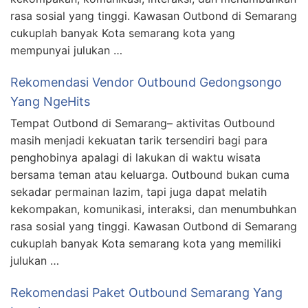
rasa sosial yang tinggi. Kawasan Outbond di Semarang
cukuplah banyak Kota semarang kota yang
mempunyai julukan …
Rekomendasi Vendor Outbound Gedongsongo
Yang NgeHits
Tempat Outbond di Semarang– aktivitas Outbound
masih menjadi kekuatan tarik tersendiri bagi para
penghobinya apalagi di lakukan di waktu wisata
bersama teman atau keluarga. Outbound bukan cuma
sekadar permainan lazim, tapi juga dapat melatih
kekompakan, komunikasi, interaksi, dan menumbuhkan
rasa sosial yang tinggi. Kawasan Outbond di Semarang
cukuplah banyak Kota semarang kota yang memiliki
julukan …
Rekomendasi Paket Outbound Semarang Yang