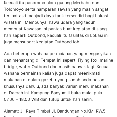
Kecuali itu panorama alam gunung Merbabu dan
Tolomoyo serta hamparan sawah yang masih sangat
terlihat asri menjadi daya tarik tersendiri bagi Lokasi
wisata ini. Mempunyai hawa udara yang teduh
membuat Kawasan ini pantas buat kegiatan di siang
hari seperti Outbond, kecuali itu fasilitas di Lokasi ini
juga mensuport kegiatan Outbond loh.
Ada beberapa wahana permaianan yang mengasyikan
dan menantang di Tempat ini seperti Flying fox, marine
bridge, water Outbond dan masih banyak lagi. Kecuali
wahana permainan kalian juga dapat meenikmati
makanan di dalam gazebo yang sudah anda pesan
khususnya dahulu, ada banyak varian menu makanan
di Daerah ini. Kampung Banyumili buka mulai pukul
07.00 – 18.00 WIB dan tutup untuk hari senin.
Alamat: Jl. Raya Timbul Jl. Bandungan No.KM, RW.5,