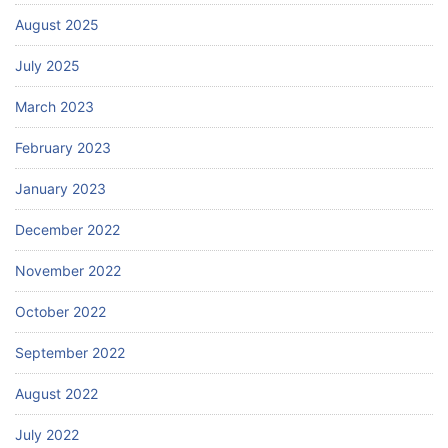
August 2025
July 2025
March 2023
February 2023
January 2023
December 2022
November 2022
October 2022
September 2022
August 2022
July 2022