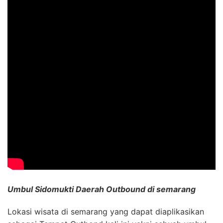
Umbul Sidomukti Daerah Outbound di semarang
Lokasi wisata di semarang yang dapat diaplikasikan