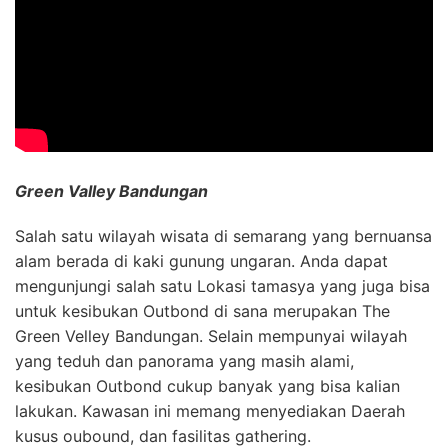
Green Valley Bandungan
Salah satu wilayah wisata di semarang yang bernuansa
alam berada di kaki gunung ungaran. Anda dapat
mengunjungi salah satu Lokasi tamasya yang juga bisa
untuk kesibukan Outbond di sana merupakan The
Green Velley Bandungan. Selain mempunyai wilayah
yang teduh dan panorama yang masih alami,
kesibukan Outbond cukup banyak yang bisa kalian
lakukan. Kawasan ini memang menyediakan Daerah
kusus oubound, dan fasilitas gathering.