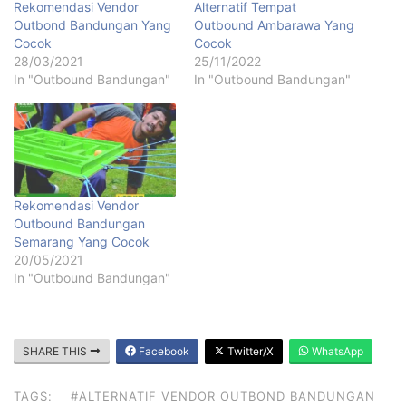
Rekomendasi Vendor
Alternatif Tempat
Outbond Bandungan Yang
Outbound Ambarawa Yang
Cocok
Cocok
28/03/2021
25/11/2022
In "Outbound Bandungan"
In "Outbound Bandungan"
Rekomendasi Vendor
Outbound Bandungan
Semarang Yang Cocok
20/05/2021
In "Outbound Bandungan"
SHARE THIS
Facebook
Twitter/X
WhatsApp
TAGS:
#ALTERNATIF VENDOR OUTBOND BANDUNGAN