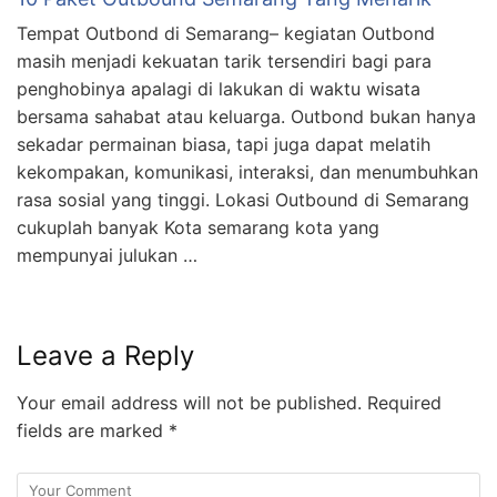
Tempat Outbond di Semarang– kegiatan Outbond
masih menjadi kekuatan tarik tersendiri bagi para
penghobinya apalagi di lakukan di waktu wisata
bersama sahabat atau keluarga. Outbond bukan hanya
sekadar permainan biasa, tapi juga dapat melatih
kekompakan, komunikasi, interaksi, dan menumbuhkan
rasa sosial yang tinggi. Lokasi Outbound di Semarang
cukuplah banyak Kota semarang kota yang
mempunyai julukan …
Leave a Reply
Your email address will not be published.
Required
fields are marked
*