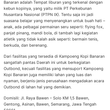
Banaran adalah Tempat liburan yang terkenal dengan
kebun kopinya, yang yaitu milik PT Perkebunan
Nusantara Nasional (PTPN IX). Tentu saja ini jadi
suasana belajar yang menyenangkan untuk buah hati –
anak, ada pelbagai permainan seru seperti: flying fox,
panjat pinang, mandi bola, di tambah lagi kegiatan
atletik yang tidak kalah asik seperti: bermain tenis,
berkuda, dan berenang.
Dari fasilitas yang tersedia di Kampoeng Kopi Banaran
sangatlah pantas Daerah ini untuk berkegiatan
Outbond, kecuali fasilitas yang mensuport Kampoeng
Kopi Banaran juga memiliki lahan yang luas dan
nyaman, berjenis-jenis perusahaan mengadakan acara
Outbond di lahan hal yang demikian.
Domisili: Jl. Raya Bawen – Solo KM 1,5 Bawen,
Gentong, Asinan, Bawen, Semarang, Jawa Tengah