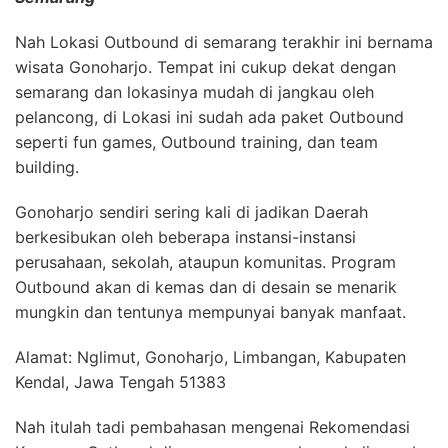
Nah Lokasi Outbound di semarang terakhir ini bernama
wisata Gonoharjo. Tempat ini cukup dekat dengan
semarang dan lokasinya mudah di jangkau oleh
pelancong, di Lokasi ini sudah ada paket Outbound
seperti fun games, Outbound training, dan team
building.
Gonoharjo sendiri sering kali di jadikan Daerah
berkesibukan oleh beberapa instansi-instansi
perusahaan, sekolah, ataupun komunitas. Program
Outbound akan di kemas dan di desain se menarik
mungkin dan tentunya mempunyai banyak manfaat.
Alamat: Nglimut, Gonoharjo, Limbangan, Kabupaten
Kendal, Jawa Tengah 51383
Nah itulah tadi pembahasan mengenai Rekomendasi