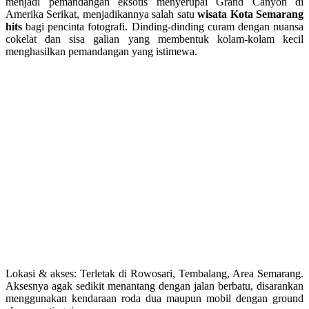
menjadi pemandangan eksotis menyerupai Grand Canyon di
Amerika Serikat, menjadikannya salah satu
wisata Kota Semarang
hits
bagi pencinta fotografi. Dinding-dinding curam dengan nuansa
cokelat dan sisa galian yang membentuk kolam-kolam kecil
menghasilkan pemandangan yang istimewa.
Lokasi & akses: Terletak di Rowosari, Tembalang, Area Semarang.
Aksesnya agak sedikit menantang dengan jalan berbatu, disarankan
menggunakan kendaraan roda dua maupun mobil dengan ground