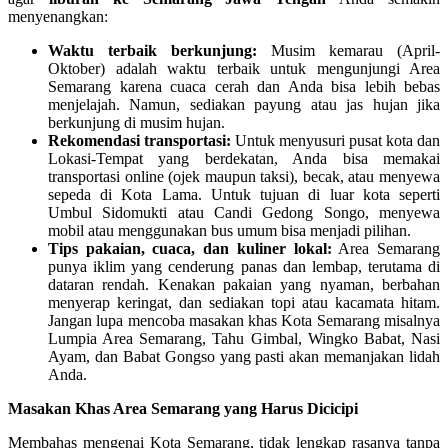
menyenangkan:
Waktu terbaik berkunjung:
Musim kemarau (April-
Oktober) adalah waktu terbaik untuk mengunjungi Area
Semarang karena cuaca cerah dan Anda bisa lebih bebas
menjelajah. Namun, sediakan payung atau jas hujan jika
berkunjung di musim hujan.
Rekomendasi transportasi:
Untuk menyusuri pusat kota dan
Lokasi-Tempat yang berdekatan, Anda bisa memakai
transportasi online (ojek maupun taksi), becak, atau menyewa
sepeda di Kota Lama. Untuk tujuan di luar kota seperti
Umbul Sidomukti atau Candi Gedong Songo, menyewa
mobil atau menggunakan bus umum bisa menjadi pilihan.
Tips pakaian, cuaca, dan kuliner lokal:
Area Semarang
punya iklim yang cenderung panas dan lembap, terutama di
dataran rendah. Kenakan pakaian yang nyaman, berbahan
menyerap keringat, dan sediakan topi atau kacamata hitam.
Jangan lupa mencoba masakan khas Kota Semarang misalnya
Lumpia Area Semarang, Tahu Gimbal, Wingko Babat, Nasi
Ayam, dan Babat Gongso yang pasti akan memanjakan lidah
Anda.
Masakan Khas Area Semarang yang Harus Dicicipi
Membahas mengenai Kota Semarang, tidak lengkap rasanya tanpa