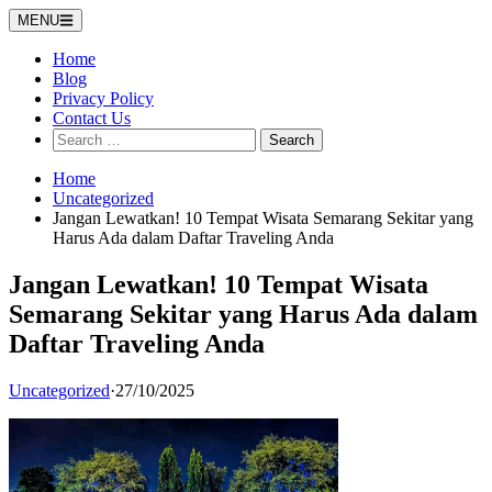
Skip
MENU
to
content
Home
Blog
Privacy Policy
Contact Us
Search
for:
Home
Uncategorized
Jangan Lewatkan! 10 Tempat Wisata Semarang Sekitar yang
Harus Ada dalam Daftar Traveling Anda
Jangan Lewatkan! 10 Tempat Wisata
Semarang Sekitar yang Harus Ada dalam
Daftar Traveling Anda
Uncategorized
·
27/10/2025