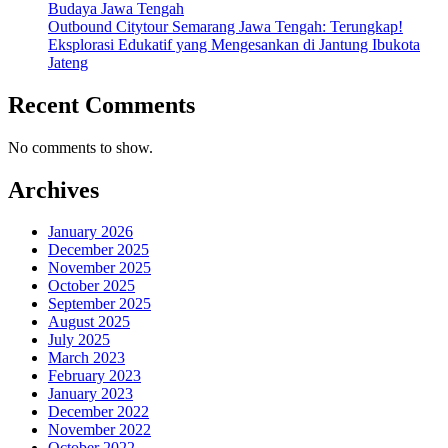
Budaya Jawa Tengah
Outbound Citytour Semarang Jawa Tengah: Terungkap!
Eksplorasi Edukatif yang Mengesankan di Jantung Ibukota
Jateng
Recent Comments
No comments to show.
Archives
January 2026
December 2025
November 2025
October 2025
September 2025
August 2025
July 2025
March 2023
February 2023
January 2023
December 2022
November 2022
October 2022