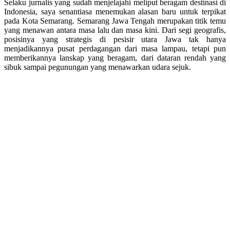
Selaku jurnalis yang sudah menjelajahi meliput beragam destinasi di
Indonesia, saya senantiasa menemukan alasan baru untuk terpikat
pada Kota Semarang. Semarang Jawa Tengah merupakan titik temu
yang menawan antara masa lalu dan masa kini. Dari segi geografis,
posisinya yang strategis di pesisir utara Jawa tak hanya
menjadikannya pusat perdagangan dari masa lampau, tetapi pun
memberikannya lanskap yang beragam, dari dataran rendah yang
sibuk sampai pegunungan yang menawarkan udara sejuk.