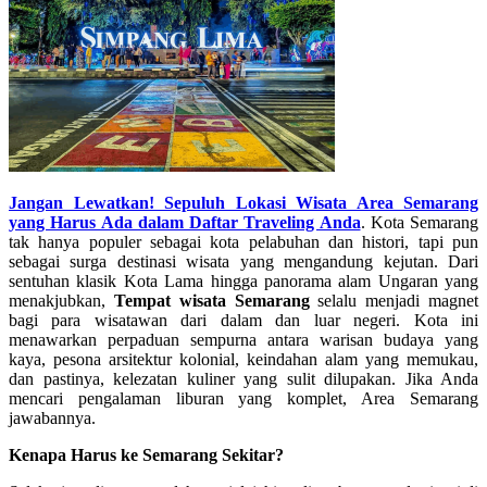
Jangan Lewatkan! Sepuluh Lokasi Wisata Area Semarang
yang Harus Ada dalam Daftar Traveling Anda
. Kota Semarang
tak hanya populer sebagai kota pelabuhan dan histori, tapi pun
sebagai surga destinasi wisata yang mengandung kejutan. Dari
sentuhan klasik Kota Lama hingga panorama alam Ungaran yang
menakjubkan,
Tempat wisata Semarang
selalu menjadi magnet
bagi para wisatawan dari dalam dan luar negeri.
Kota ini
menawarkan perpaduan sempurna antara warisan budaya yang
kaya, pesona arsitektur kolonial, keindahan alam yang memukau,
dan pastinya, kelezatan kuliner yang sulit dilupakan. Jika Anda
mencari pengalaman liburan yang komplet, Area Semarang
jawabannya.
Kenapa Harus ke Semarang Sekitar?