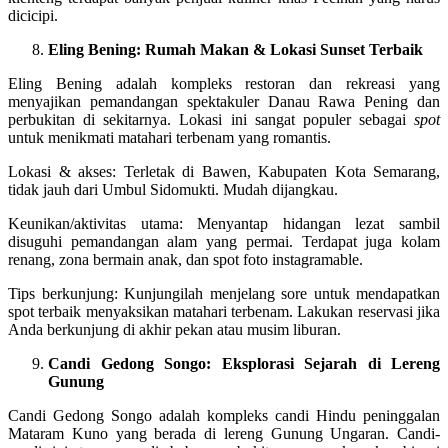
dicicipi.
Eling Bening: Rumah Makan & Lokasi Sunset Terbaik
Eling Bening adalah kompleks restoran dan rekreasi yang
menyajikan pemandangan spektakuler Danau Rawa Pening dan
perbukitan di sekitarnya. Lokasi ini sangat populer sebagai
spot
untuk menikmati matahari terbenam yang romantis.
Lokasi & akses: Terletak di Bawen, Kabupaten Kota Semarang,
tidak jauh dari Umbul Sidomukti. Mudah dijangkau.
Keunikan/aktivitas utama: Menyantap hidangan lezat sambil
disuguhi pemandangan alam yang permai. Terdapat juga kolam
renang, zona bermain anak, dan spot foto instagramable.
Tips berkunjung: Kunjungilah menjelang sore untuk mendapatkan
spot terbaik menyaksikan matahari terbenam. Lakukan reservasi jika
Anda berkunjung di akhir pekan atau musim liburan.
Candi Gedong Songo: Eksplorasi Sejarah di Lereng
Gunung
Candi Gedong Songo adalah kompleks candi Hindu peninggalan
Mataram Kuno yang berada di lereng Gunung Ungaran. Candi-