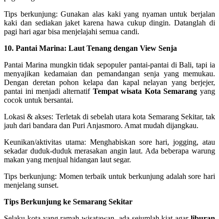
Tips berkunjung: Gunakan alas kaki yang nyaman untuk berjalan
kaki dan sediakan jaket karena hawa cukup dingin. Datanglah di
pagi hari agar bisa menjelajahi semua candi.
10. Pantai Marina: Laut Tenang dengan View Senja
Pantai Marina mungkin tidak sepopuler pantai-pantai di Bali, tapi ia
menyajikan kedamaian dan pemandangan senja yang memukau.
Dengan deretan pohon kelapa dan kapal nelayan yang berjejer,
pantai ini menjadi alternatif
Tempat wisata Kota Semarang
yang
cocok untuk bersantai.
Lokasi & akses: Terletak di sebelah utara kota Semarang Sekitar, tak
jauh dari bandara dan Puri Anjasmoro. Amat mudah dijangkau.
Keunikan/aktivitas utama: Menghabiskan sore hari, jogging, atau
sekadar duduk-duduk merasakan angin laut. Ada beberapa warung
makan yang menjual hidangan laut segar.
Tips berkunjung: Momen terbaik untuk berkunjung adalah sore hari
menjelang sunset.
Tips Berkunjung ke Semarang Sekitar
Selaku kota yang ramah wisatawan, ada sejumlah kiat agar
liburan