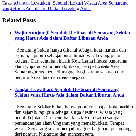
Tags:
#Jangan Lewatkan! Sepuluh Lokasi Wisata Area Semarang
yang Harus Ada dalam Daftar Traveling Anda
Related Posts
Wajib Kunjungi! Sepuluh Destinasi di Semarang Sekitar
yang Harus Ada dalam Daftar Liburan Anda
. Semarang bukan hanya dikenal sebagai kota maritim dan
sejarah, tapi pun sebagai pusat tujuan wisata yang penuh
kejutan. Dari sentuhan klasik Kota Lama hingga panorama
alam Ungaran yang menakjubkan, Tempat wisata Area
Semarang terus menjadi magnet bagi para wisatawan dari
penjuru Nusantara dan mancanegara.
Jangan Lewatkan! Sepuluh Destinasi di Semarang
Sekitar yang Harus Ada dalam Daftar Liburan Anda
. Semarang Sekitar bukan hanya populer sebagai kota maritim
dan sejarah, tapi pun sebagai surga destinasi wisata yang
penuh kejutan. Dari sentuhan klasik Kota Lama sampai
pemandangan alam Ungaran yang menakjubkan, Tempat
wisata Semarang selalu menjadi magnet bagi para pelancong
dari penjuru Nusantara dan mancanegara.