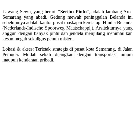
Lawang Sewu, yang berarti “
Seribu Pintu
“, adalah lambang Area
Semarang yang abadi. Gedung mewah peninggalan Belanda ini
sebelumnya adalah kantor pusat maskapai kereta api Hindia Belanda
(Nederlands-Indische Spoorweg Maatschappij). Arsitekturnya yang
anggun dengan banyak pintu dan jendela menjulang menimbulkan
kesan megah sekaligus penuh misteri.
Lokasi & akses: Terletak strategis di pusat kota Semarang, di Jalan
Pemuda. Mudah sekali dijangkau dengan transportasi umum
maupun kendaraan pribadi.