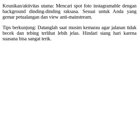
Keunikan/aktivitas utama: Mencari spot foto instagramable dengan
background dinding-dinding raksasa. Sesuai untuk Anda yang
gemar petualangan dan view anti-mainstream.
Tips berkunjung: Datanglah saat musim kemarau agar jalanan tidak
becek dan tebing terlihat lebih jelas. Hindari siang hari karena
suasana bisa sangat terik.