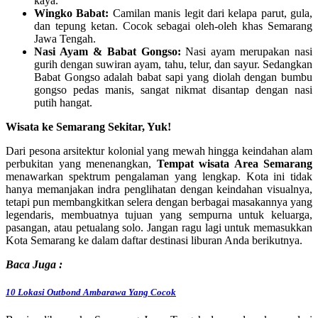
kaya.
Wingko Babat:
Camilan manis legit dari kelapa parut, gula,
dan tepung ketan. Cocok sebagai oleh-oleh khas Semarang
Jawa Tengah.
Nasi Ayam & Babat Gongso:
Nasi ayam merupakan nasi
gurih dengan suwiran ayam, tahu, telur, dan sayur. Sedangkan
Babat Gongso adalah babat sapi yang diolah dengan bumbu
gongso pedas manis, sangat nikmat disantap dengan nasi
putih hangat.
Wisata ke Semarang Sekitar, Yuk!
Dari pesona arsitektur kolonial yang mewah hingga keindahan alam
perbukitan yang menenangkan,
Tempat wisata Area Semarang
menawarkan spektrum pengalaman yang lengkap. Kota ini tidak
hanya memanjakan indra penglihatan dengan keindahan visualnya,
tetapi pun membangkitkan selera dengan berbagai masakannya yang
legendaris, membuatnya tujuan yang sempurna untuk keluarga,
pasangan, atau petualang solo. Jangan ragu lagi untuk memasukkan
Kota Semarang ke dalam daftar destinasi liburan Anda berikutnya.
Baca Juga :
10 Lokasi Outbond Ambarawa Yang Cocok