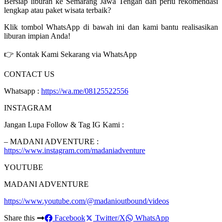
Bersiap liburan ke Semarang Jawa Tengah dan perlu rekomendasi
lengkap atau paket wisata terbaik?
Klik tombol WhatsApp di bawah ini dan kami bantu realisasikan
liburan impian Anda!
👉 Kontak Kami Sekarang via WhatsApp
CONTACT US
Whatsapp :
https://wa.me/08125522556
INSTAGRAM
Jangan Lupa Follow & Tag IG Kami :
– MADANI ADVENTURE :
https://www.instagram.com/madaniadventure
YOUTUBE
MADANI ADVENTURE
https://www.youtube.com/@madanioutbound/videos
Share this
Facebook
Twitter/X
WhatsApp