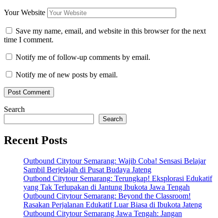
Your Website
Save my name, email, and website in this browser for the next
time I comment.
Notify me of follow-up comments by email.
Notify me of new posts by email.
Search
Search
Recent Posts
Outbound Citytour Semarang: Wajib Coba! Sensasi Belajar
Sambil Berjelajah di Pusat Budaya Jateng
Outbond Citytour Semarang: Terungkap! Eksplorasi Edukatif
yang Tak Terlupakan di Jantung Ibukota Jawa Tengah
Outbound Citytour Semarang: Beyond the Classroom!
Rasakan Perjalanan Edukatif Luar Biasa di Ibukota Jateng
Outbound Citytour Semarang Jawa Tengah: Jangan