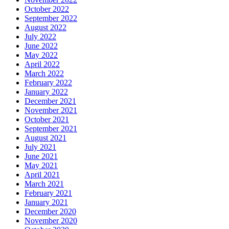
October 2022
September 2022
August 2022
July 2022
June 2022
May 2022
April 2022
March 2022
February 2022
January 2022
December 2021
November 2021
October 2021
September 2021
August 2021
July 2021
June 2021
May 2021
April 2021
March 2021
February 2021
January 2021
December 2020
November 2020