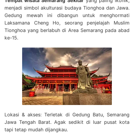
Tempat wisata Semarang Sekitar
yang paling ikonik,
menjadi simbol akulturasi budaya Tionghoa dan Jawa.
Gedung mewah ini dibangun untuk menghormati
Laksamana Cheng Ho, seorang penjelajah Muslim
Tionghoa yang berlabuh di Area Semarang pada abad
ke-15.
Lokasi & akses: Terletak di Gedung Batu, Semarang
Jawa Tengah Barat. Agak sedikit di luar pusat kota
tapi tetap mudah dijangkau.