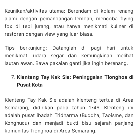
Keunikan/aktivitas utama: Berendam di kolam renang
alami dengan pemandangan lembah, mencoba flying
fox di tepi jurang, atau hanya menikmati kuliner di
restoran dengan view yang luar biasa.
Tips berkunjung: Datanglah di pagi hari untuk
menikmati udara segar dan kemungkinan melihat
lautan awan. Bawa pakaian ganti jika ingin berenang.
Klenteng Tay Kak Sie: Peninggalan Tionghoa di
Pusat Kota
Klenteng Tay Kak Sie adalah klenteng tertua di Area
Semarang, didirikan pada tahun 1746. Klenteng ini
adalah pusat ibadah Tridharma (Buddha, Taoisme, dan
Konghucu) dan menjadi bukti bisu sejarah panjang
komunitas Tionghoa di Area Semarang.