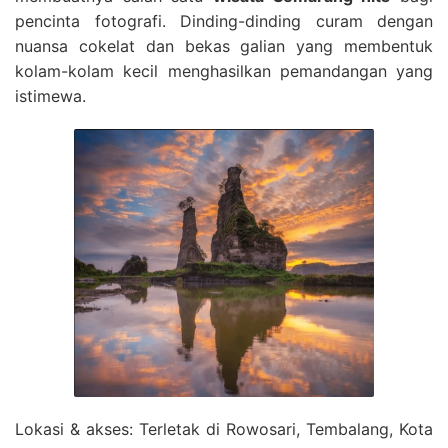
pencinta fotografi. Dinding-dinding curam dengan
nuansa cokelat dan bekas galian yang membentuk
kolam-kolam kecil menghasilkan pemandangan yang
istimewa.
Lokasi & akses: Terletak di Rowosari, Tembalang, Kota