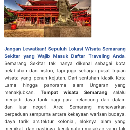
Jangan Lewatkan! Sepuluh Lokasi Wisata Semarang
Sekitar yang Wajib Masuk Daftar Traveling Anda
.
Semarang Sekitar tak hanya dikenal sebagai kota
pelabuhan dan histori, tapi juga sebagai pusat tujuan
wisata yang penuh kejutan. Dari sentuhan klasik Kota
Lama hingga panorama alam Ungaran yang
menakjubkan,
Tempat wisata Semarang
selalu
menjadi daya tarik bagi para pelancong dari dalam
dan luar negeri.
Area Semarang menawarkan
perpaduan sempurna antara kekayaan warisan budaya,
daya tarik arsitektur kolonial, eloknya alam yang
memikat, dan pastinya, kenikmatan masakan yang tak