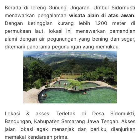
Berada di lereng Gunung Ungaran, Umbul Sidomukti
menawarkan pengalaman
wisata alam di atas awan
.
Dengan ketinggian kurang lebih 1.200 meter di
permukaan laut, lokasi ini menawarkan pemandian
alami dengan air pegunungan yang bening dan segar,
ditemani panorama pegunungan yang memukau.
Lokasi & akses: Terletak di Desa Sidomukti,
Bandungan, Kabupaten Semarang Jawa Tengah. Akses
jalan lokasi agak menanjak dan berliku, dianjurkan
memakai kendaraan prima.