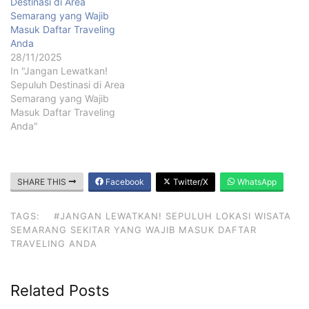
Destinasi di Area
Semarang yang Wajib
Masuk Daftar Traveling
Anda
28/11/2025
In "Jangan Lewatkan!
Sepuluh Destinasi di Area
Semarang yang Wajib
Masuk Daftar Traveling
Anda"
SHARE THIS
Facebook
Twitter/X
WhatsApp
TAGS:
#JANGAN LEWATKAN! SEPULUH LOKASI WISATA
SEMARANG SEKITAR YANG WAJIB MASUK DAFTAR
TRAVELING ANDA
Related Posts