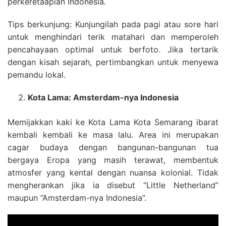
perkeretaapian Indonesia.
Tips berkunjung: Kunjungilah pada pagi atau sore hari
untuk menghindari terik matahari dan memperoleh
pencahayaan optimal untuk berfoto. Jika tertarik
dengan kisah sejarah, pertimbangkan untuk menyewa
pemandu lokal.
Kota Lama: Amsterdam-nya Indonesia
Memijakkan kaki ke Kota Lama Kota Semarang ibarat
kembali kembali ke masa lalu. Area ini merupakan
cagar budaya dengan bangunan-bangunan tua
bergaya Eropa yang masih terawat, membentuk
atmosfer yang kental dengan nuansa kolonial. Tidak
mengherankan jika ia disebut “Little Netherland”
maupun “Amsterdam-nya Indonesia”.