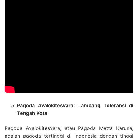
Pagoda Avalokitesvara: Lambang Toleransi di
Tengah Kota
Pagoda Avalokitesvara, atau Pagoda Metta Karuna,
adalah pagoda tertinggi di Indonesia dengan tinggi