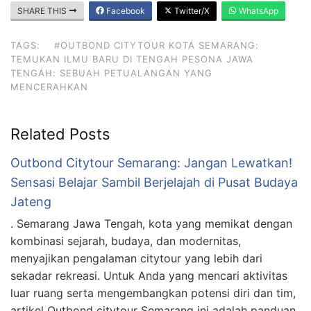
SHARE THIS
Facebook
Twitter/X
WhatsApp
TAGS:
#OUTBOND CITYTOUR KOTA SEMARANG:
TEMUKAN ILMU BARU DI TENGAH PESONA JAWA
TENGAH: SEBUAH PETUALANGAN YANG
MENCERAHKAN
Related Posts
Outbond Citytour Semarang: Jangan Lewatkan!
Sensasi Belajar Sambil Berjelajah di Pusat Budaya
Jateng
. Semarang Jawa Tengah, kota yang memikat dengan
kombinasi sejarah, budaya, dan modernitas,
menyajikan pengalaman citytour yang lebih dari
sekadar rekreasi. Untuk Anda yang mencari aktivitas
luar ruang serta mengembangkan potensi diri dan tim,
artikel Outbond citytour Semarang ini adalah panduan