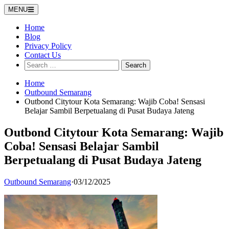
Skip
MENU
to
content
Home
Blog
Privacy Policy
Contact Us
Search
for:
Home
Outbound Semarang
Outbond Citytour Kota Semarang: Wajib Coba! Sensasi
Belajar Sambil Berpetualang di Pusat Budaya Jateng
Outbond Citytour Kota Semarang: Wajib
Coba! Sensasi Belajar Sambil
Berpetualang di Pusat Budaya Jateng
Outbound Semarang
·
03/12/2025