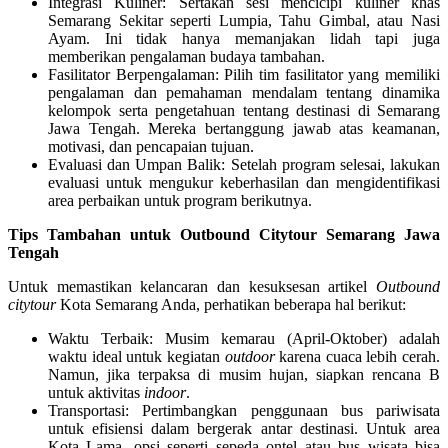
Integrasi Kuliner: Sertakan sesi mencicipi kuliner khas
Semarang Sekitar seperti Lumpia, Tahu Gimbal, atau Nasi
Ayam. Ini tidak hanya memanjakan lidah tapi juga
memberikan pengalaman budaya tambahan.
Fasilitator Berpengalaman: Pilih tim fasilitator yang memiliki
pengalaman dan pemahaman mendalam tentang dinamika
kelompok serta pengetahuan tentang destinasi di Semarang
Jawa Tengah. Mereka bertanggung jawab atas keamanan,
motivasi, dan pencapaian tujuan.
Evaluasi dan Umpan Balik: Setelah program selesai, lakukan
evaluasi untuk mengukur keberhasilan dan mengidentifikasi
area perbaikan untuk program berikutnya.
Tips Tambahan untuk Outbound Citytour Semarang Jawa
Tengah
Untuk memastikan kelancaran dan kesuksesan artikel
Outbound
citytour
Kota Semarang Anda, perhatikan beberapa hal berikut:
Waktu Terbaik: Musim kemarau (April-Oktober) adalah
waktu ideal untuk kegiatan
outdoor
karena cuaca lebih cerah.
Namun, jika terpaksa di musim hujan, siapkan rencana B
untuk aktivitas
indoor
.
Transportasi: Pertimbangkan penggunaan bus pariwisata
untuk efisiensi dalam bergerak antar destinasi. Untuk area
Kota Lama, opsi seperti sepeda ontel atau bus wisata bisa