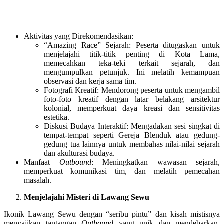
Aktivitas yang Direkomendasikan:
“Amazing Race” Sejarah: Peserta ditugaskan untuk
menjelajahi titik-titik penting di Kota Lama,
memecahkan teka-teki terkait sejarah, dan
mengumpulkan petunjuk. Ini melatih kemampuan
observasi dan kerja sama tim.
Fotografi Kreatif: Mendorong peserta untuk mengambil
foto-foto kreatif dengan latar belakang arsitektur
kolonial, memperkuat daya kreasi dan sensitivitas
estetika.
Diskusi Budaya Interaktif: Mengadakan sesi singkat di
tempat-tempat seperti Gereja Blenduk atau gedung-
gedung tua lainnya untuk membahas nilai-nilai sejarah
dan akulturasi budaya.
Manfaat
Outbound
: Meningkatkan wawasan sejarah,
memperkuat komunikasi tim, dan melatih pemecahan
masalah.
Menjelajahi Misteri di Lawang Sewu
Ikonik Lawang Sewu dengan “seribu pintu” dan kisah mistisnya
menyajikan tantangan
Outbound
yang unik dan mendebarkan.