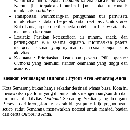
waktu ideal untuk kegiatan
outdoor
karena cuaca lebih cerah.
Namun, jika terpaksa di musim hujan, siapkan rencana B
untuk aktivitas
indoor
.
Transportasi: Pertimbangkan penggunaan bus pariwisata
untuk efisiensi dalam bergerak antar destinasi. Untuk area
Kota Lama, opsi seperti sepeda ontel atau bus wisata bisa
menambah keseruan.
Logistik: Pastikan ketersediaan air minum, snack, dan
perlengkapan P3K selama kegiatan. Informasikan peserta
mengenai pakaian yang nyaman dan sesuai dengan jenis
aktivitas.
Keamanan: Prioritaskan keamanan peserta. Pilih operator
Outbond
yang memiliki standar keamanan yang tinggi dan
asuransi.
Rasakan Petualangan Outbond Citytour Area Semarang Anda!
Kota Semarang bukan hanya sekadar destinasi wisata biasa. Kota ini
menawarkan platform yang dinamis untuk mengembangkan diri dan
tim melalui aktivitas
Outbond
Semarang Sekitar yang beragam.
Berawal dari lorong-lorong sejarah hingga puncak ijo pegunungan,
setiap sudut Semarang menawarkan potensi untuk menjadi bagian
dari cerita
Outbound
Anda.