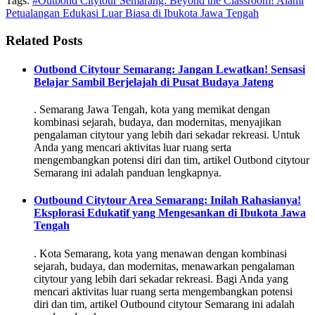
Tags:
#Outbond Citytour Semarang: Beyond the Classroom! Alami
Petualangan Edukasi Luar Biasa di Ibukota Jawa Tengah
Related Posts
Outbond Citytour Semarang: Jangan Lewatkan! Sensasi
Belajar Sambil Berjelajah di Pusat Budaya Jateng
. Semarang Jawa Tengah, kota yang memikat dengan
kombinasi sejarah, budaya, dan modernitas, menyajikan
pengalaman citytour yang lebih dari sekadar rekreasi. Untuk
Anda yang mencari aktivitas luar ruang serta
mengembangkan potensi diri dan tim, artikel Outbond citytour
Semarang ini adalah panduan lengkapnya.
Outbound Citytour Area Semarang: Inilah Rahasianya!
Eksplorasi Edukatif yang Mengesankan di Ibukota Jawa
Tengah
. Kota Semarang, kota yang menawan dengan kombinasi
sejarah, budaya, dan modernitas, menawarkan pengalaman
citytour yang lebih dari sekadar rekreasi. Bagi Anda yang
mencari aktivitas luar ruang serta mengembangkan potensi
diri dan tim, artikel Outbound citytour Semarang ini adalah