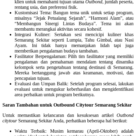
klien untuk memahami tujuan utama
Outbond
, jumlah peserta,
rentang usia, dan preferensi fisik.
Kustomisasi Tema: Bangun tema unik untuk setiap program,
misalnya “Jejak Petualang Sejarah”, “Harmoni Alam”, atau
“Membangun Sinergi Lintas Budaya”. Tema ini akan
membantu merangkai aktivitas secara kohesif.
Integrasi Kuliner: Sertakan sesi mencicipi kuliner khas
Semarang Sekitar seperti Lumpia, Tahu Gimbal, atau Nasi
Ayam. Ini tidak hanya memanjakan lidah tapi juga
memberikan pengalaman budaya tambahan.
Fasilitator Berpengalaman: Pilih tim fasilitator yang memiliki
pengalaman dan pemahaman mendalam tentang dinamika
kelompok serta pengetahuan tentang destinasi di Semarang.
Mereka bertanggung jawab atas keamanan, motivasi, dan
pencapaian tujuan.
Evaluasi dan Umpan Balik: Setelah program selesai, lakukan
evaluasi untuk mengukur keberhasilan dan mengidentifikasi
area perbaikan untuk program berikutnya.
Saran Tambahan untuk Outbound Citytour Semarang Sekitar
Untuk memastikan kelancaran dan kesuksesan artikel
Outbond
citytour
Semarang Sekitar Anda, perhatikan beberapa hal berikut:
Waktu Terbaik: Musim kemarau (April-Oktober) adalah