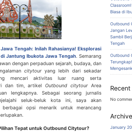
Classroom!
Biasa di I
Outbound 
Jangan Lew
Sambil Ber
Tengah
Jawa Tengah: Inilah Rahasianya! Eksplorasi
Outbound 
di Jantung Ibukota Jawa Tengah
. Semarang
Terungkap!
awan dengan perpaduan sejarah, budaya, dan
Mengesanka
engalaman
citytour
yang lebih dari sekadar
ng mencari aktivitas luar ruang serta
i dan tim, artikel
Outbound citytour
Area
Recent
duan lengkapnya.
Sebagai seorang jurnalis
No commen
jelajahi seluk-beluk kota ini, saya akan
berbagai opsi menarik untuk merancang
erlupakan.
Archiv
January 2
ilihan Tepat untuk Outbound Citytour?