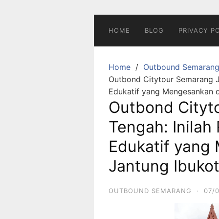
Skip
to
content
HOME
BLOG
PRIVACY P
Home
Outbound Semaran
Outbond Citytour Semarang Ja
Edukatif yang Mengesankan d
Outbond Cityt
Tengah: Inilah
Edukatif yang
Jantung Ibuko
OUTBOUND SEMARANG
·
07/