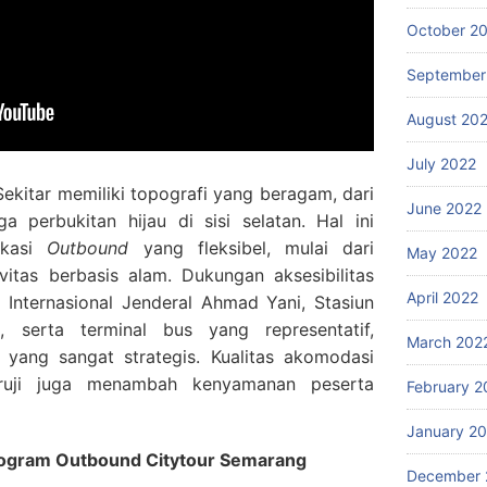
October 2
September
August 20
July 2022
ekitar memiliki topografi yang beragam, dari
June 2022
a perbukitan hijau di sisi selatan. Hal ini
okasi
Outbound
yang fleksibel, mulai dari
May 2022
vitas berbasis alam. Dukungan aksesibilitas
April 2022
Internasional Jenderal Ahmad Yani, Stasiun
 serta terminal bus yang representatif,
March 202
 yang sangat strategis. Kualitas akomodasi
eruji juga menambah kenyamanan peserta
February 2
January 2
rogram Outbound Citytour Semarang
December 