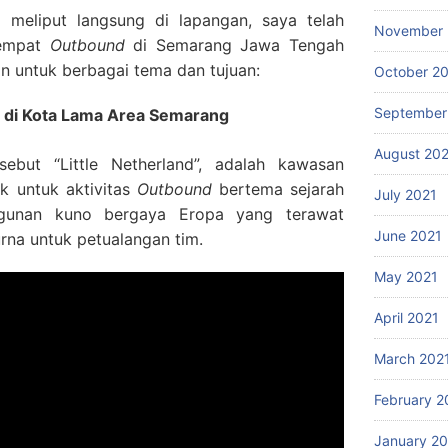
g meliput langsung di lapangan, saya telah
November 
tempat
Outbound
di Semarang Jawa Tengah
n untuk berbagai tema dan tujuan:
October 2
September
h di Kota Lama Area Semarang
August 20
ebut “Little Netherland”, adalah kawasan
k untuk aktivitas
Outbound
bertema sejarah
July 2021
gunan kuno bergaya Eropa yang terawat
June 2021
rna untuk petualangan tim.
May 2021
April 2021
March 202
February 2
January 2