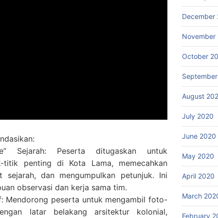
December 
November
October 2
September
August 20
July 2020
June 2020
ndasikan:
e” Sejarah: Peserta ditugaskan untuk
May 2020
tik-titik penting di Kota Lama, memecahkan
ait sejarah, dan mengumpulkan petunjuk. Ini
April 2020
uan observasi dan kerja sama tim.
March 202
if: Mendorong peserta untuk mengambil foto-
engan latar belakang arsitektur kolonial,
February 2