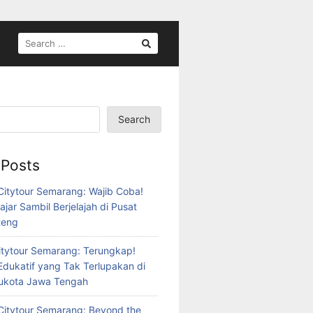
SEARCH
FOR:
Search
 Posts
itytour Semarang: Wajib Coba!
ajar Sambil Berjelajah di Pusat
teng
tytour Semarang: Terungkap!
Edukatif yang Tak Terlupakan di
bukota Jawa Tengah
itytour Semarang: Beyond the