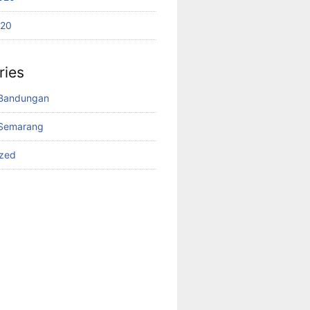
020
ries
Bandungan
Semarang
ized