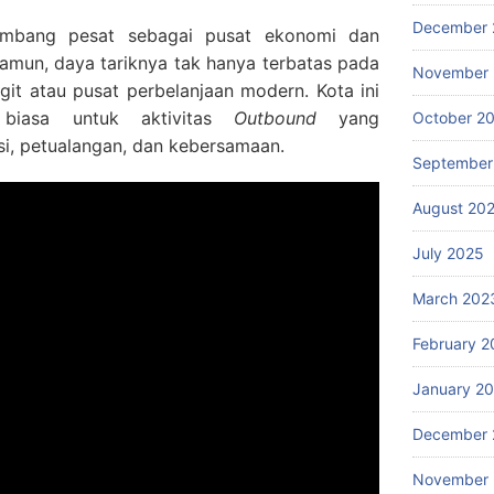
December 
embang pesat sebagai pusat ekonomi dan
amun, daya tariknya tak hanya terbatas pada
November
it atau pusat perbelanjaan modern. Kota ini
 biasa untuk aktivitas
Outbound
yang
October 2
, petualangan, dan kebersamaan.
September
August 20
July 2025
March 202
February 2
January 2
December 
November 