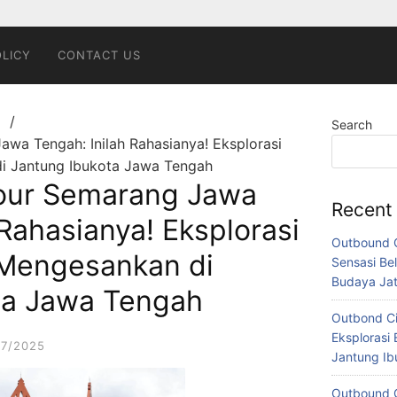
OLICY
CONTACT US
g
Search
wa Tengah: Inilah Rahasianya! Eksplorasi
i Jantung Ibukota Jawa Tengah
our Semarang Jawa
Recent
 Rahasianya! Eksplorasi
Outbound C
 Mengesankan di
Sensasi Bel
Budaya Ja
ta Jawa Tengah
Outbond Ci
Eksplorasi 
07/2025
Jantung I
Outbound C