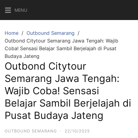
Skip
MENU
to
content
Home
Outbound Semarang
Outbond Citytour Semarang Jawa Tengah: Wajib
Coba! Sensasi Belajar Sambil Berjelajah di Pusat
Budaya Jateng
Outbond Citytour
Semarang Jawa Tengah:
Wajib Coba! Sensasi
Belajar Sambil Berjelajah di
Pusat Budaya Jateng
OUTBOUND SEMARANG
·
22/10/2025