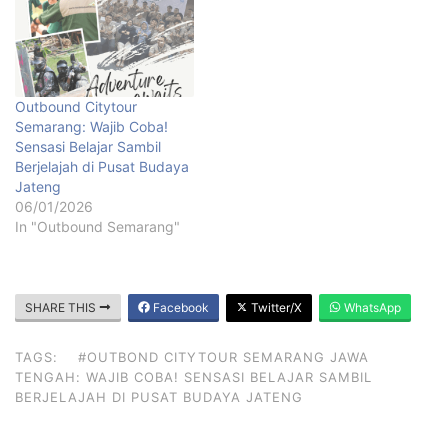
Outbound Citytour
Semarang: Wajib Coba!
Sensasi Belajar Sambil
Berjelajah di Pusat Budaya
Jateng
06/01/2026
In "Outbound Semarang"
SHARE THIS
Facebook
Twitter/X
WhatsApp
TAGS:
#OUTBOND CITYTOUR SEMARANG JAWA
TENGAH: WAJIB COBA! SENSASI BELAJAR SAMBIL
BERJELAJAH DI PUSAT BUDAYA JATENG