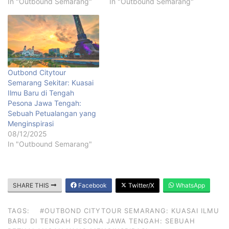
In "Outbound Semarang"
In "Outbound Semarang"
Outbond Citytour
Semarang Sekitar: Kuasai
Ilmu Baru di Tengah
Pesona Jawa Tengah:
Sebuah Petualangan yang
Menginspirasi
08/12/2025
In "Outbound Semarang"
SHARE THIS
Facebook
Twitter/X
WhatsApp
TAGS:
#OUTBOND CITYTOUR SEMARANG: KUASAI ILMU
BARU DI TENGAH PESONA JAWA TENGAH: SEBUAH