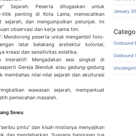
e” Sejarah: Peserta ditugaskan untuk
January 2
tik-titik penting di Kota Lama, memecahkan
ait sejarah, dan mengumpulkan petunjuk. Ini
uan observasi dan kerja sama tim.
Catego
if: Mendorong peserta untuk mengambil foto-
Outbound 
engan latar belakang arsitektur kolonial,
 kreasi dan sensitivitas estetika.
Outbound 
a Interaktif: Mengadakan sesi singkat di
seperti Gereja Blenduk atau gedung-gedung
Uncategor
uk membahas nilai-nilai sejarah dan akulturasi
ningkatkan wawasan sejarah, memperkuat
latih pemecahan masalah.
wang Sewu
eribu pintu” dan kisah mistisnya menyajikan
ik dan mendebarkan. Suasana bangunan tua