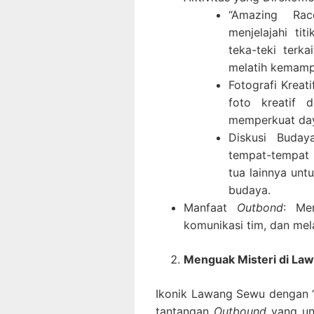
“Amazing Rac
menjelajahi ti
teka-teki terk
melatih kemamp
Fotografi Kreat
foto kreatif d
memperkuat daya
Diskusi Buday
tempat-tempat 
tua lainnya unt
budaya.
Manfaat
Outbond
: Me
komunikasi tim, dan me
Menguak Misteri di La
Ikonik Lawang Sewu dengan “s
tantangan
Outbound
yang un