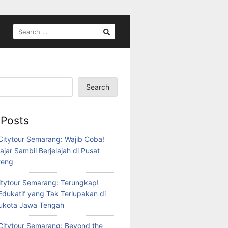
SEARCH
FOR:
Search
 Posts
itytour Semarang: Wajib Coba!
ajar Sambil Berjelajah di Pusat
teng
tytour Semarang: Terungkap!
Edukatif yang Tak Terlupakan di
bukota Jawa Tengah
itytour Semarang: Beyond the