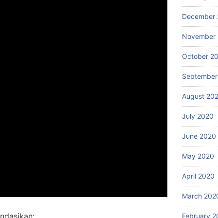
December 
November
October 2
September
August 20
July 2020
June 2020
May 2020
April 2020
March 202
ndasikan:
February 2