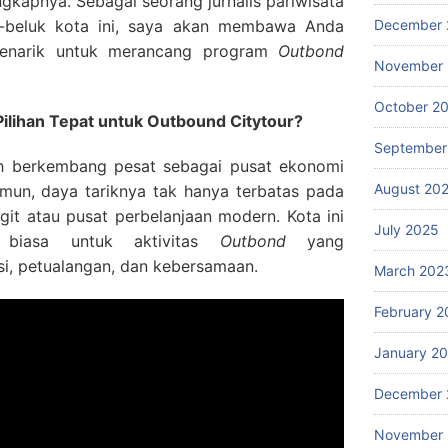
engkapnya.
Sebagai seorang jurnalis pariwisata
uk-beluk kota ini, saya akan membawa Anda
December 
menarik untuk merancang program
Outbond
November
October 2
ilihan Tepat untuk Outbound Citytour?
September
h berkembang pesat sebagai pusat ekonomi
August 20
amun, daya tariknya tak hanya terbatas pada
it atau pusat perbelanjaan modern. Kota ini
July 2025
 biasa untuk aktivitas
Outbond
yang
, petualangan, dan kebersamaan.
March 202
February 2
January 2
December 
November 