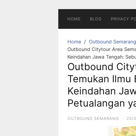
Skip
to
content
HOME
BLOG
PRIVACY P
Home
Outbound Semaran
Outbound Citytour Area Sema
Keindahan Jawa Tengah: Sebu
Outbound City
Temukan Ilmu 
Keindahan Jaw
Petualangan y
OUTBOUND SEMARANG
·
25/