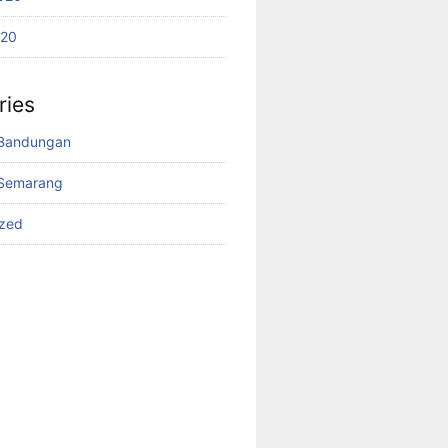
020
ries
Bandungan
Semarang
ized