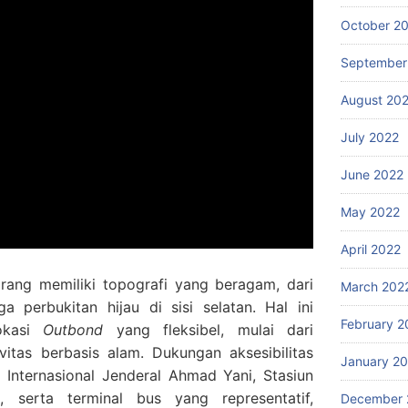
October 2
September
August 20
July 2022
June 2022
May 2022
April 2022
rang memiliki topografi yang beragam, dari
March 202
a perbukitan hijau di sisi selatan. Hal ini
February 2
lokasi
Outbond
yang fleksibel, mulai dari
vitas berbasis alam. Dukungan aksesibilitas
January 2
Internasional Jenderal Ahmad Yani, Stasiun
 serta terminal bus yang representatif,
December 