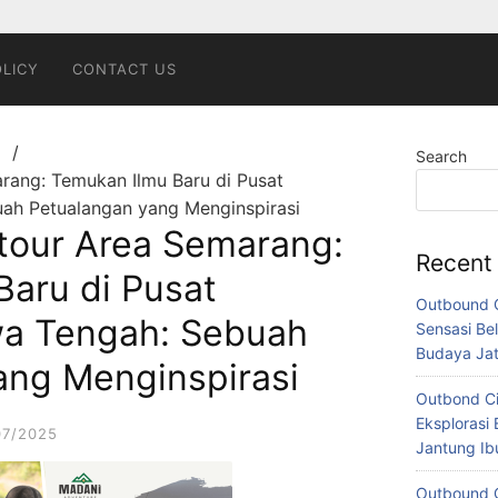
OLICY
CONTACT US
g
Search
rang: Temukan Ilmu Baru di Pusat
ah Petualangan yang Menginspirasi
tour Area Semarang:
Recent
Baru di Pusat
Outbound C
a Tengah: Sebuah
Sensasi Bel
Budaya Ja
ang Menginspirasi
Outbond Ci
Eksplorasi 
07/2025
Jantung I
Outbound C