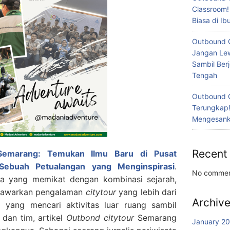
Classroom!
Biasa di I
Outbound 
Jangan Lew
Sambil Ber
Tengah
Outbound 
Terungkap!
Mengesanka
Recent
Semarang: Temukan Ilmu Baru di Pusat
Sebuah Petualangan yang Menginspirasi
.
No commen
a yang memikat dengan kombinasi sejarah,
enawarkan pengalaman
citytour
yang lebih dari
Archiv
a yang mencari aktivitas luar ruang sambil
dan tim, artikel
Outbond citytour
Semarang
January 2