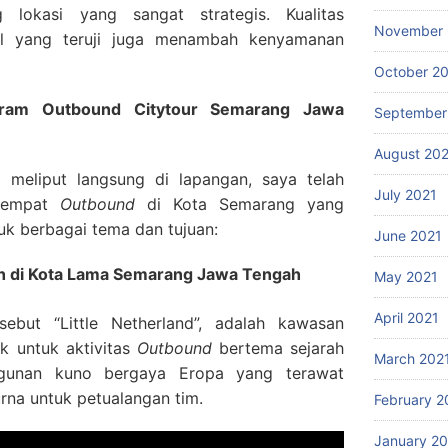
 lokasi yang sangat strategis. Kualitas
November 
al yang teruji juga menambah kenyamanan
October 2
gram Outbound Citytour Semarang Jawa
September
August 20
g meliput langsung di lapangan, saya telah
July 2021
 tempat
Outbound
di Kota Semarang yang
uk berbagai tema dan tujuan:
June 2021
ah di Kota Lama Semarang Jawa Tengah
May 2021
April 2021
ebut “Little Netherland”, adalah kawasan
k untuk aktivitas
Outbound
bertema sejarah
March 202
gunan kuno bergaya Eropa yang terawat
rna untuk petualangan tim.
February 2
January 2