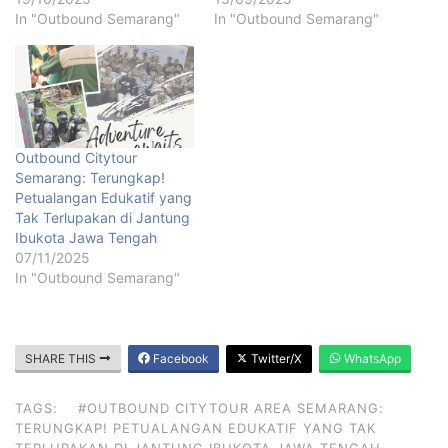
In "Outbound Semarang"
In "Outbound Semarang"
Outbound Citytour
Semarang: Terungkap!
Petualangan Edukatif yang
Tak Terlupakan di Jantung
Ibukota Jawa Tengah
07/11/2025
In "Outbound Semarang"
SHARE THIS
Facebook
Twitter/X
WhatsApp
TAGS:
#OUTBOUND CITYTOUR AREA SEMARANG:
TERUNGKAP! PETUALANGAN EDUKATIF YANG TAK
TERLUPAKAN DI JANTUNG IBUKOTA JAWA TENGAH