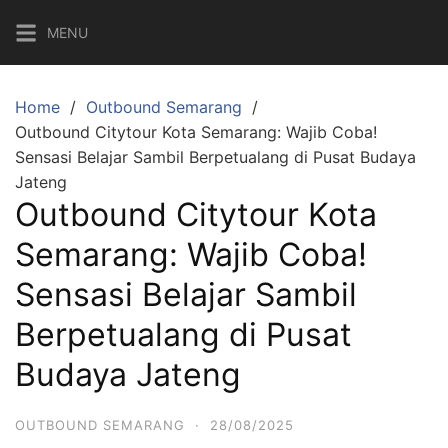
Skip
MENU
to
content
Home
Outbound Semarang
Outbound Citytour Kota Semarang: Wajib Coba!
Sensasi Belajar Sambil Berpetualang di Pusat Budaya
Jateng
Outbound Citytour Kota
Semarang: Wajib Coba!
Sensasi Belajar Sambil
Berpetualang di Pusat
Budaya Jateng
OUTBOUND SEMARANG
·
28/08/2025