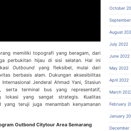
October 2
September
August 20
July 2022
rang memiliki topografi yang beragam, dari
June 2022
a perbukitan hijau di sisi selatan. Hal ini
okasi
Outbound
yang fleksibel, mulai dari
May 2022
vitas berbasis alam. Dukungan aksesibilitas
April 2022
Internasional Jenderal Ahmad Yani, Stasiun
 serta terminal bus yang representatif,
March 202
 lokasi yang sangat strategis. Kualitas
al yang teruji juga menambah kenyamanan
February 2
January 2
rogram Outbond Citytour Area Semarang
December 