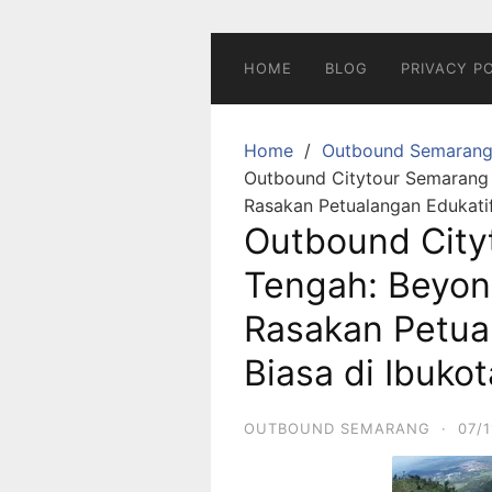
Skip
to
content
HOME
BLOG
PRIVACY P
Home
Outbound Semaran
Outbound Citytour Semarang
Rasakan Petualangan Edukatif
Outbound City
Tengah: Beyon
Rasakan Petua
Biasa di Ibuko
OUTBOUND SEMARANG
·
07/