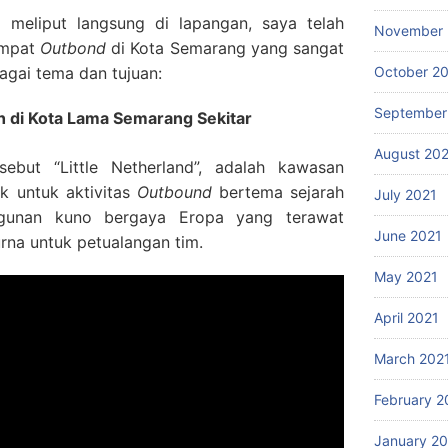
g meliput langsung di lapangan, saya telah
November 
empat
Outbond
di Kota Semarang yang sangat
agai tema dan tujuan:
October 2
September
h di Kota Lama Semarang Sekitar
August 20
ebut “Little Netherland”, adalah kawasan
k untuk aktivitas
Outbound
bertema sejarah
July 2021
gunan kuno bergaya Eropa yang terawat
June 2021
rna untuk petualangan tim.
May 2021
April 2021
March 202
February 2
January 2