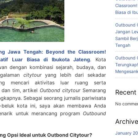
Classroom!
Biasa di I
Outbound 
Jangan Lew
Sambil Ber
Tengah
ng Jawa Tengah: Beyond the Classroom!
Outbound 
atif Luar Biasa di Ibukota Jateng
. Kota
Terungkap!
an dengan kombinasi sejarah, budaya, dan
Mengesanka
engalaman
citytour
yang lebih dari sekadar
ng mencari aktivitas luar ruang serta
dan tim, artikel
Outbond citytour
Semarang
Recent
engkapnya.
Sebagai seorang jurnalis pariwisata
No commen
uk-beluk kota ini, saya akan membawa Anda
enarik untuk merancang program
Outbound
Archiv
January 2
g Opsi Ideal untuk Outbond Citytour?