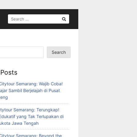
SEARCH
FOR:
Search
 Posts
itytour Semarang: Wajib Coba!
ajar Sambil Berjelajah di Pusat
teng
tytour Semarang: Terungkap!
Edukatif yang Tak Terlupakan di
bukota Jawa Tengah
itytour Semarang: Beyond the