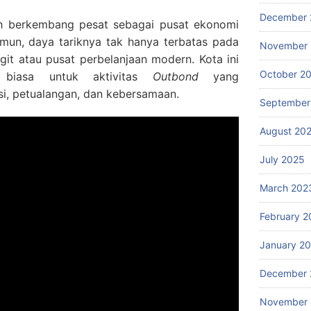
December 
h berkembang pesat sebagai pusat ekonomi
amun, daya tariknya tak hanya terbatas pada
November
it atau pusat perbelanjaan modern. Kota ini
October 2
 biasa untuk aktivitas
Outbond
yang
, petualangan, dan kebersamaan.
September
August 20
July 2025
March 202
February 2
January 2
December 
November 