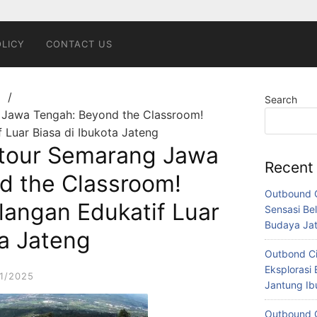
OLICY
CONTACT US
g
Search
 Jawa Tengah: Beyond the Classroom!
 Luar Biasa di Ibukota Jateng
tour Semarang Jawa
Recent
d the Classroom!
Outbound C
langan Edukatif Luar
Sensasi Bel
Budaya Ja
ta Jateng
Outbond Ci
Eksplorasi 
11/2025
Jantung I
Outbound C