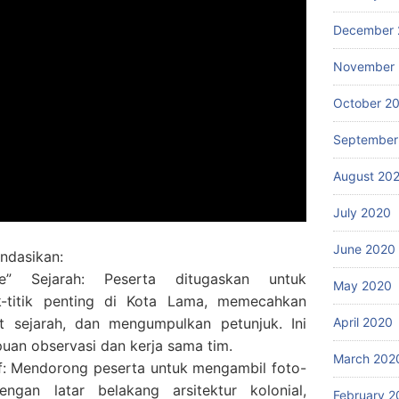
December 
November
October 2
September
August 20
July 2020
June 2020
ndasikan:
e” Sejarah: Peserta ditugaskan untuk
May 2020
tik-titik penting di Kota Lama, memecahkan
ait sejarah, dan mengumpulkan petunjuk. Ini
April 2020
uan observasi dan kerja sama tim.
March 202
if: Mendorong peserta untuk mengambil foto-
engan latar belakang arsitektur kolonial,
February 2