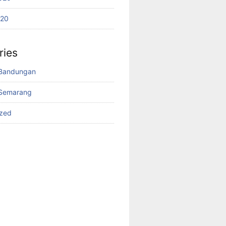
020
ries
Bandungan
Semarang
ized