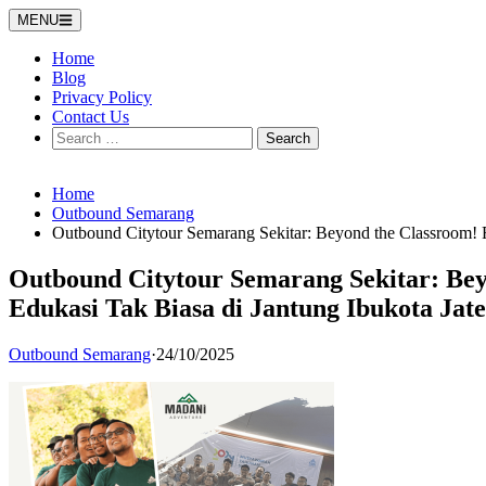
Skip
MENU
to
content
Home
Blog
Privacy Policy
Contact Us
Search
for:
Home
Outbound Semarang
Outbound Citytour Semarang Sekitar: Beyond the Classroom! R
Outbound Citytour Semarang Sekitar: Bey
Edukasi Tak Biasa di Jantung Ibukota Jat
Outbound Semarang
·
24/10/2025