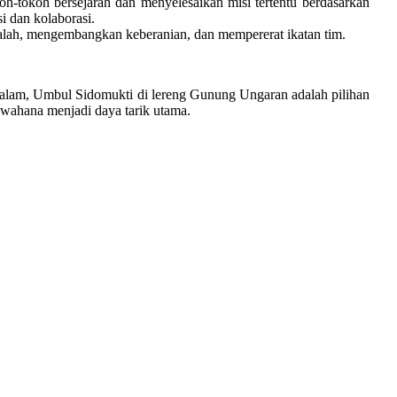
h-tokoh bersejarah dan menyelesaikan misi tertentu berdasarkan
i dan kolaborasi.
ah, mengembangkan keberanian, dan mempererat ikatan tim.
alam, Umbul Sidomukti di lereng Gunung Ungaran adalah pilihan
wahana menjadi daya tarik utama.