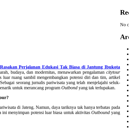
Re
No c
Ar
Rasakan Perjalanan Edukasi Tak Biasa di Jantung Ibukota
jarah, budaya, dan modernitas, menawarkan pengalaman
citytour
s luar ruang sambil mengembangkan potensi diri dan tim, artikel
.
Sebagai seorang jurnalis pariwisata yang telah menjelajahi seluk-
menarik untuk merancang program
Outbond
yang tak terlupakan.
tour?
iwisata di Jateng. Namun, daya tariknya tak hanya terbatas pada
 ini menyimpan potensi luar biasa untuk aktivitas
Outbound
yang