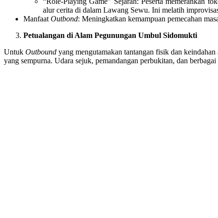
“Role-Playing Game” Sejarah: Peserta memerankan toko
alur cerita di dalam Lawang Sewu. Ini melatih improvisas
Manfaat
Outbond
: Meningkatkan kemampuan pemecahan masal
Petualangan di Alam Pegunungan Umbul Sidomukti
Untuk
Outbound
yang mengutamakan tantangan fisik dan keindahan 
yang sempurna. Udara sejuk, pemandangan perbukitan, dan berbagai 