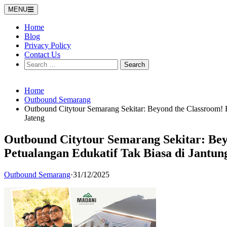
Skip
MENU
to
content
Home
Blog
Privacy Policy
Contact Us
Search
for:
Home
Outbound Semarang
Outbound Citytour Semarang Sekitar: Beyond the Classroom! R
Jateng
Outbound Citytour Semarang Sekitar: Be
Petualangan Edukatif Tak Biasa di Jantun
Outbound Semarang
·
31/12/2025