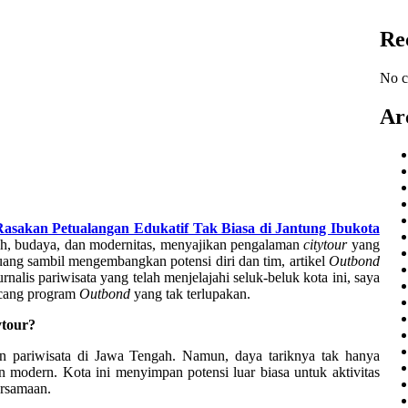
Re
No c
Ar
asakan Petualangan Edukatif Tak Biasa di Jantung Ibukota
ah, budaya, dan modernitas, menyajikan pengalaman
citytour
yang
ruang sambil mengembangkan potensi diri dan tim, artikel
Outbond
rnalis pariwisata yang telah menjelajahi seluk-beluk kota ini, saya
ncang program
Outbond
yang tak terlupakan.
ytour?
n pariwisata di Jawa Tengah. Namun, daya tariknya tak hanya
n modern. Kota ini menyimpan potensi luar biasa untuk aktivitas
ersamaan.