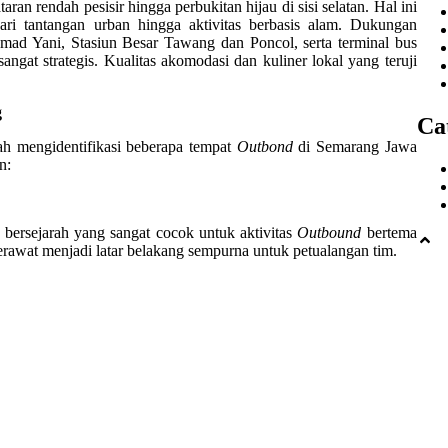
ran rendah pesisir hingga perbukitan hijau di sisi selatan. Hal ini
ari tantangan urban hingga aktivitas berbasis alam. Dukungan
hmad Yani, Stasiun Besar Tawang dan Poncol, serta terminal bus
ngat strategis. Kualitas akomodasi dan kuliner lokal yang teruji
g
Ca
lah mengidentifikasi beberapa tempat
Outbond
di Semarang Jawa
n:
 bersejarah yang sangat cocok untuk aktivitas
Outbound
bertema
awat menjadi latar belakang sempurna untuk petualangan tim.