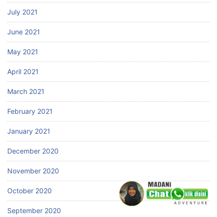
July 2021
June 2021
May 2021
April 2021
March 2021
February 2021
January 2021
December 2020
November 2020
October 2020
September 2020