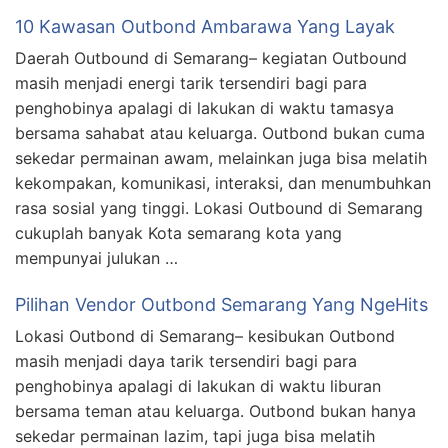
10 Kawasan Outbond Ambarawa Yang Layak
Daerah Outbound di Semarang– kegiatan Outbound
masih menjadi energi tarik tersendiri bagi para
penghobinya apalagi di lakukan di waktu tamasya
bersama sahabat atau keluarga. Outbond bukan cuma
sekedar permainan awam, melainkan juga bisa melatih
kekompakan, komunikasi, interaksi, dan menumbuhkan
rasa sosial yang tinggi. Lokasi Outbound di Semarang
cukuplah banyak Kota semarang kota yang
mempunyai julukan …
Pilihan Vendor Outbond Semarang Yang NgeHits
Lokasi Outbond di Semarang– kesibukan Outbond
masih menjadi daya tarik tersendiri bagi para
penghobinya apalagi di lakukan di waktu liburan
bersama teman atau keluarga. Outbond bukan hanya
sekedar permainan lazim, tapi juga bisa melatih