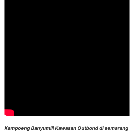
Kampoeng Banyumili Kawasan Outbond di semarang