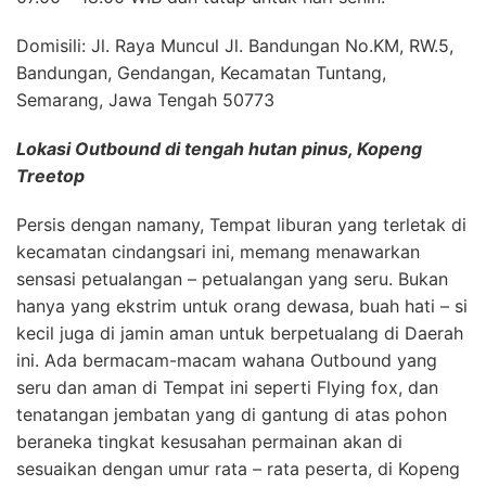
Domisili: Jl. Raya Muncul Jl. Bandungan No.KM, RW.5,
Bandungan, Gendangan, Kecamatan Tuntang,
Semarang, Jawa Tengah 50773
Lokasi Outbound di tengah hutan pinus, Kopeng
Treetop
Persis dengan namany, Tempat liburan yang terletak di
kecamatan cindangsari ini, memang menawarkan
sensasi petualangan – petualangan yang seru. Bukan
hanya yang ekstrim untuk orang dewasa, buah hati – si
kecil juga di jamin aman untuk berpetualang di Daerah
ini. Ada bermacam-macam wahana Outbound yang
seru dan aman di Tempat ini seperti Flying fox, dan
tenatangan jembatan yang di gantung di atas pohon
beraneka tingkat kesusahan permainan akan di
sesuaikan dengan umur rata – rata peserta, di Kopeng