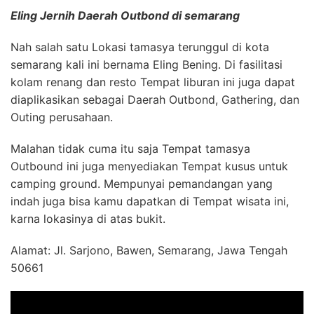
Eling Jernih Daerah Outbond di semarang
Nah salah satu Lokasi tamasya terunggul di kota
semarang kali ini bernama Eling Bening. Di fasilitasi
kolam renang dan resto Tempat liburan ini juga dapat
diaplikasikan sebagai Daerah Outbond, Gathering, dan
Outing perusahaan.
Malahan tidak cuma itu saja Tempat tamasya
Outbound ini juga menyediakan Tempat kusus untuk
camping ground. Mempunyai pemandangan yang
indah juga bisa kamu dapatkan di Tempat wisata ini,
karna lokasinya di atas bukit.
Alamat: Jl. Sarjono, Bawen, Semarang, Jawa Tengah
50661