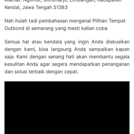
Kendal, Jawa Tengah 51383
Nah itulah tadi pembahasan mengenai Pilihan Tempat
Outbond di semarang yang mesti kalian coba
Semua hal atau kendala yang ingin Anda diskusikan
dengan kami, bisa langsung Anda sampaikan kapan
saja. Kami dengan senang hati akan membantu segala
kesulitan Anda agar segera mendapatkan penanganan
dan solusi terbaik dengan cepat.