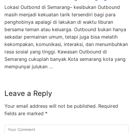
Lokasi Outbond di Semarang– kesibukan Outbound
masih menjadi kekuatan tarik tersendiri bagi para
penghobinya apalagi di lakukan di waktu liburan
bersama teman atau keluarga. Outbound bukan hanya
sekadar permainan umum, tetapi juga bisa melatih
kekompakan, komunikasi, interaksi, dan menumbuhkan
rasa sosial yang tinggi. Kawasan Outbound di
Semarang cukuplah banyak Kota semarang kota yang
mempunyai julukan …
Leave a Reply
Your email address will not be published.
Required
fields are marked
*