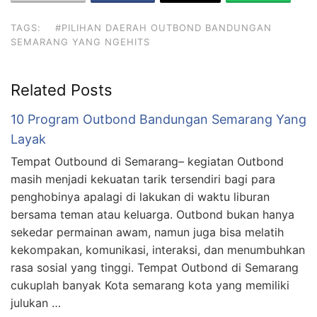
TAGS:
#PILIHAN DAERAH OUTBOND BANDUNGAN
SEMARANG YANG NGEHITS
Related Posts
10 Program Outbond Bandungan Semarang Yang
Layak
Tempat Outbound di Semarang– kegiatan Outbond
masih menjadi kekuatan tarik tersendiri bagi para
penghobinya apalagi di lakukan di waktu liburan
bersama teman atau keluarga. Outbond bukan hanya
sekedar permainan awam, namun juga bisa melatih
kekompakan, komunikasi, interaksi, dan menumbuhkan
rasa sosial yang tinggi. Tempat Outbond di Semarang
cukuplah banyak Kota semarang kota yang memiliki
julukan …