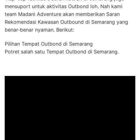
mensuport untuk aktivitas Outbond loh. Nah kami
team Madani Adventure akan memberikan Saran
Rekomendasi Kawasan Outbound di Semarang yang
benar-benar nyaman. Berikut:
Pilihan Tempat Outbond di Semarang
Potret salah satu Tempat Outbond di Semarang.