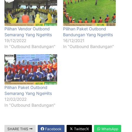
Pilihan Vendor Outbond
Pilihan Paket Outbond
Semarang Yang NgeHits
Bandungan Yang NgeHits
19/12/2022
16/12/2021
In "Outbound Bandungan"
In "Outbound Bandungan"
Pilihan Paket Outbond
Semarang Yang NgeHits
12/02/2022
In "Outbound Bandungan"
SHARE THIS
Facebook
Twitter/X
WhatsApp