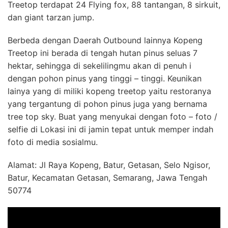
Treetop terdapat 24 Flying fox, 88 tantangan, 8 sirkuit,
dan giant tarzan jump.
Berbeda dengan Daerah Outbound lainnya Kopeng
Treetop ini berada di tengah hutan pinus seluas 7
hektar, sehingga di sekelilingmu akan di penuh i
dengan pohon pinus yang tinggi – tinggi. Keunikan
lainya yang di miliki kopeng treetop yaitu restoranya
yang tergantung di pohon pinus juga yang bernama
tree top sky. Buat yang menyukai dengan foto – foto /
selfie di Lokasi ini di jamin tepat untuk memper indah
foto di media sosialmu.
Alamat: Jl Raya Kopeng, Batur, Getasan, Selo Ngisor,
Batur, Kecamatan Getasan, Semarang, Jawa Tengah
50774