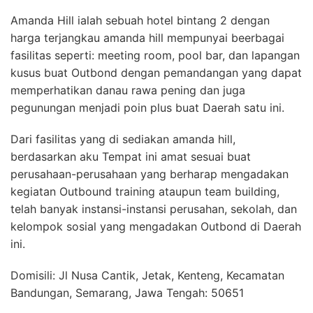
Amanda Hill ialah sebuah hotel bintang 2 dengan
harga terjangkau amanda hill mempunyai beerbagai
fasilitas seperti: meeting room, pool bar, dan lapangan
kusus buat Outbond dengan pemandangan yang dapat
memperhatikan danau rawa pening dan juga
pegunungan menjadi poin plus buat Daerah satu ini.
Dari fasilitas yang di sediakan amanda hill,
berdasarkan aku Tempat ini amat sesuai buat
perusahaan-perusahaan yang berharap mengadakan
kegiatan Outbound training ataupun team building,
telah banyak instansi-instansi perusahan, sekolah, dan
kelompok sosial yang mengadakan Outbond di Daerah
ini.
Domisili: Jl Nusa Cantik, Jetak, Kenteng, Kecamatan
Bandungan, Semarang, Jawa Tengah: 50651