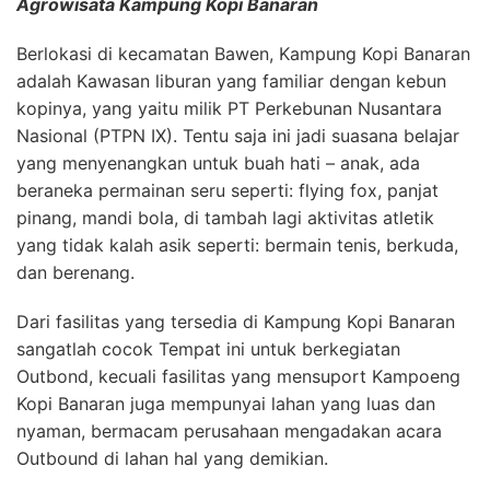
Agrowisata Kampung Kopi Banaran
Berlokasi di kecamatan Bawen, Kampung Kopi Banaran
adalah Kawasan liburan yang familiar dengan kebun
kopinya, yang yaitu milik PT Perkebunan Nusantara
Nasional (PTPN IX). Tentu saja ini jadi suasana belajar
yang menyenangkan untuk buah hati – anak, ada
beraneka permainan seru seperti: flying fox, panjat
pinang, mandi bola, di tambah lagi aktivitas atletik
yang tidak kalah asik seperti: bermain tenis, berkuda,
dan berenang.
Dari fasilitas yang tersedia di Kampung Kopi Banaran
sangatlah cocok Tempat ini untuk berkegiatan
Outbond, kecuali fasilitas yang mensuport Kampoeng
Kopi Banaran juga mempunyai lahan yang luas dan
nyaman, bermacam perusahaan mengadakan acara
Outbound di lahan hal yang demikian.