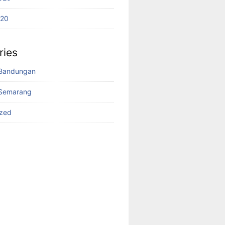
020
ries
Bandungan
Semarang
ized