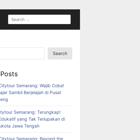
SEARCH
FOR:
Search
 Posts
itytour Semarang: Wajib Coba!
ajar Sambil Berjelajah di Pusat
teng
tytour Semarang: Terungkap!
Edukatif yang Tak Terlupakan di
bukota Jawa Tengah
itytour Semarang: Beyond the