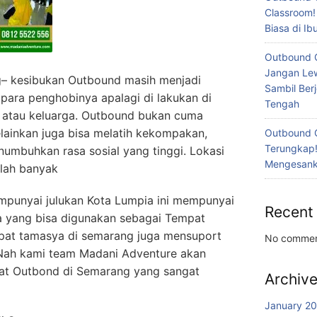
Classroom!
Biasa di I
Outbound 
Jangan Lew
– kesibukan Outbound masih menjadi
Sambil Ber
i para penghobinya apalagi di lakukan di
Tengah
 atau keluarga. Outbound bukan cuma
ainkan juga bisa melatih kekompakan,
Outbound 
Terungkap!
numbuhkan rasa sosial yang tinggi. Lokasi
Mengesanka
lah banyak
punyai julukan Kota Lumpia ini mempunyai
Recent
a yang bisa digunakan sebagai Tempat
mpat tamasya di semarang juga mensuport
No commen
. Nah kami team Madani Adventure akan
at Outbond di Semarang yang sangat
Archiv
January 2