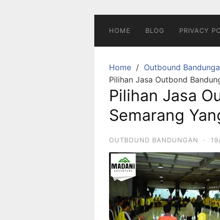
Skip
to
content
HOME
BLOG
PRIVACY P
Home
Outbound Bandunga
Pilihan Jasa Outbond Bandu
Pilihan Jasa 
Semarang Yan
OUTBOUND BANDUNGAN
·
19