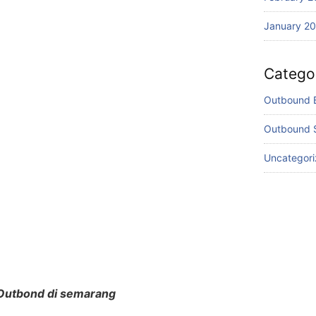
January 2
Catego
Outbound 
Outbound 
Uncategor
Outbond di semarang