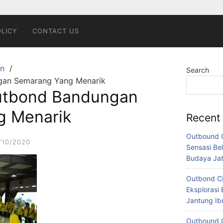
OLICY
CONTACT US
n
Search
ngan Semarang Yang Menarik
Outbond Bandungan
g Menarik
Recent
Outbound C
/10/2020
Sensasi Bel
Budaya Ja
Outbond Ci
Eksplorasi 
Jantung I
Outbound C