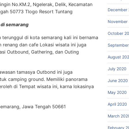
ringin No.KM.2, Ngelerak, Delik, Kecamatan
December 
ngah 50773 Tlogo Resort Tuntang
November
 di semarang
October 2
 terunggul di kota semarang kali ini bernama
lam renang dan cafe Lokasi wisata ini juga
September
si Outbound, Gathering, dan Outing
August 20
July 2020
Kawasan tamasya Outbond ini juga
tuk camping ground. Memiliki panorama
June 2020
roleh di Tempat wisata ini, karna lokasinya
May 2020
April 2020
, Semarang, Jawa Tengah 50661
March 202
February 2