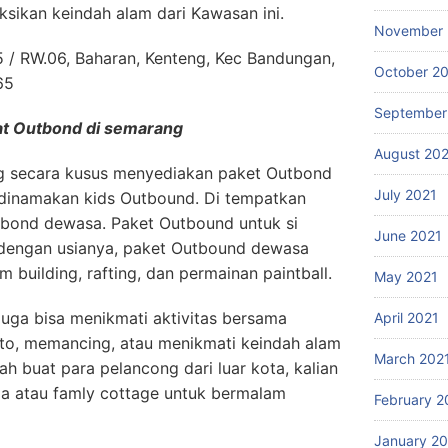
sikan keindah alam dari Kawasan ini.
November 
5 / RW.06, Baharan, Kenteng, Kec Bandungan,
October 2
65
September
at Outbond di semarang
August 20
ng secara kusus menyediakan paket Outbond
July 2021
g dinamakan kids Outbound. Di tempatkan
bond dewasa. Paket Outbound untuk si
June 2021
n dengan usianya, paket Outbound dewasa
m building, rafting, dan permainan paintball.
May 2021
juga bisa menikmati aktivitas bersama
April 2021
sto, memancing, atau menikmati keindah alam
March 202
ah buat para pelancong dari luar kota, kalian
la atau famly cottage untuk bermalam
February 2
January 2