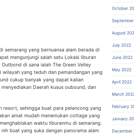
October 2
September
August 20
July 2022
di semarang yang bernuansa alam berada di
pat mengunjungi salah satu Lokasi liburan
June 2022
n Outbond di sana ialah The Green Velley
May 2022
i wilayah yang teduh dan pemandangan yang
ound cukup banyak yang dapat kalian
April 2022
g menyediakan Daerah kusus oubound, dan
March 202
February 2
h resort, sehingga buat para pelancong yang
u akan amat mudah menemukan cottage yang
January 2
uk menghabiskan waktu liburanmu di semarang.
 nih buat yang suka dengan panorama alam
December 