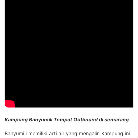
Kampung Banyumili Tempat Outbound di semarang
Banyumili memiliki arti air yang mengalir. Kampung ini