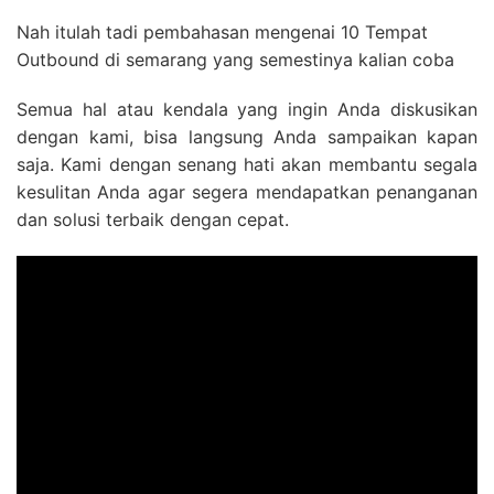
Nah itulah tadi pembahasan mengenai 10 Tempat
Outbound di semarang yang semestinya kalian coba
Semua hal atau kendala yang ingin Anda diskusikan
dengan kami, bisa langsung Anda sampaikan kapan
saja. Kami dengan senang hati akan membantu segala
kesulitan Anda agar segera mendapatkan penanganan
dan solusi terbaik dengan cepat.