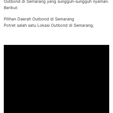
Outbond di Semarang yang sungguh-sungguh nyaman.
Berikut:
Pilihan Daerah Outbond di Semarang
Potret salah satu Lokasi Outbond di Semarang.