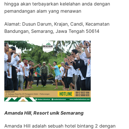
hingga akan terbayarkan kelelahan anda dengan
pemandangan alam yang menawan
Alamat: Dusun Darum, Krajan, Candi, Kecamatan
Bandungan, Semarang, Jawa Tengah 50614
Amanda Hill, Resort unik Semarang
Amanda Hill adalah sebuah hotel bintang 2 dengan