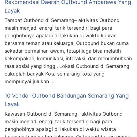
Rekomendasi Daerah Outbound Ambarawa Yang
Layak
Tempat Outbond di Semarang– aktivitas Outbond
masih menjadi energi tarik tersendiri bagi para
penghobinya apalagi di lakukan di waktu liburan
bersama teman atau keluarga. Outbound bukan cuma
sekadar permainan awam, tetapi juga bisa melatih
kekompakan, komunikasi, interaksi, dan menumbuhkan
rasa sosial yang tinggi. Lokasi Outbound di Semarang
cukuplah banyak Kota semarang kota yang
mempunyai julukan …
10 Vendor Outbond Bandungan Semarang Yang
Layak
Kawasan Outbond di Semarang– aktivitas Outbond
masih menjadi energi tarik tersendiri bagi para
penghobinya apalagi di lakukan di waktu wisata
bersama teman atau keluarga. Outbound bukan cuma