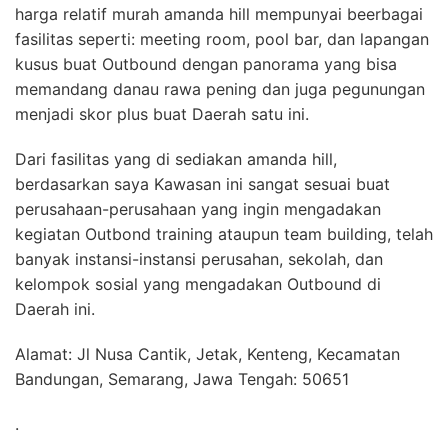
harga relatif murah amanda hill mempunyai beerbagai
fasilitas seperti: meeting room, pool bar, dan lapangan
kusus buat Outbound dengan panorama yang bisa
memandang danau rawa pening dan juga pegunungan
menjadi skor plus buat Daerah satu ini.
Dari fasilitas yang di sediakan amanda hill,
berdasarkan saya Kawasan ini sangat sesuai buat
perusahaan-perusahaan yang ingin mengadakan
kegiatan Outbond training ataupun team building, telah
banyak instansi-instansi perusahan, sekolah, dan
kelompok sosial yang mengadakan Outbound di
Daerah ini.
Alamat: Jl Nusa Cantik, Jetak, Kenteng, Kecamatan
Bandungan, Semarang, Jawa Tengah: 50651
.