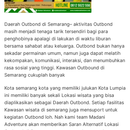
Daerah Outbond di Semarang– aktivitas Outbond
masih menjadi tenaga tarik tersendiri bagi para
penghobinya apalagi di lakukan di waktu liburan
bersama sahabat atau keluarga. Outbond bukan hanya
sekadar permainan umum, namun juga dapat melatih
kekompakan, komunikasi, interaksi, dan menumbuhkan
rasa sosial yang tinggi. Kawasan Outbound di
Semarang cukuplah banyak
Kota semarang kota yang memiliki julukan Kota Lumpia
ini memiliki banyak sekali Lokasi wisata yang bisa
diaplikasikan sebagai Daerah Outbond. Setiap fasilitas
Kawasan wisata di semarang juga mensuport untuk
kegiatan Outbond loh. Nah kami team Madani
Adventure akan memberikan Saran Alternatif Lokasi