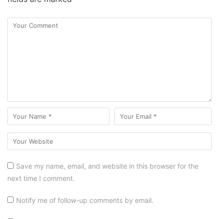
Save my name, email, and website in this browser for the
next time I comment.
Notify me of follow-up comments by email.