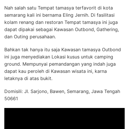
Nah salah satu Tempat tamasya terfavorit di kota
semarang kali ini bernama Eling Jernih. Di fasilitasi
kolam renang dan restoran Tempat tamasya ini juga
dapat dipakai sebagai Kawasan Outbond, Gathering,
dan Outing perusahaan.
Bahkan tak hanya itu saja Kawasan tamasya Outbond
ini juga menyediakan Lokasi kusus untuk camping
ground. Mempunyai pemandangan yang indah juga
dapat kau peroleh di Kawasan wisata ini, karna
letaknya di atas bukit.
Domisili: Jl. Sarjono, Bawen, Semarang, Jawa Tengah
50661