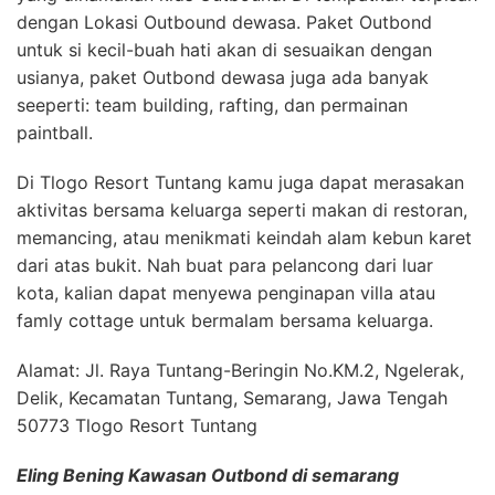
dengan Lokasi Outbound dewasa. Paket Outbond
untuk si kecil-buah hati akan di sesuaikan dengan
usianya, paket Outbond dewasa juga ada banyak
seeperti: team building, rafting, dan permainan
paintball.
Di Tlogo Resort Tuntang kamu juga dapat merasakan
aktivitas bersama keluarga seperti makan di restoran,
memancing, atau menikmati keindah alam kebun karet
dari atas bukit. Nah buat para pelancong dari luar
kota, kalian dapat menyewa penginapan villa atau
famly cottage untuk bermalam bersama keluarga.
Alamat: Jl. Raya Tuntang-Beringin No.KM.2, Ngelerak,
Delik, Kecamatan Tuntang, Semarang, Jawa Tengah
50773 Tlogo Resort Tuntang
Eling Bening Kawasan Outbond di semarang