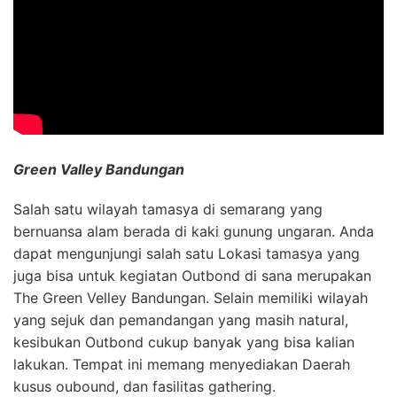
Green Valley Bandungan
Salah satu wilayah tamasya di semarang yang
bernuansa alam berada di kaki gunung ungaran. Anda
dapat mengunjungi salah satu Lokasi tamasya yang
juga bisa untuk kegiatan Outbond di sana merupakan
The Green Velley Bandungan. Selain memiliki wilayah
yang sejuk dan pemandangan yang masih natural,
kesibukan Outbond cukup banyak yang bisa kalian
lakukan. Tempat ini memang menyediakan Daerah
kusus oubound, dan fasilitas gathering.