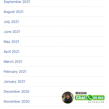
September 2021
August 2021
July 2021
June 2021
May 2021
April 2021
March 2021
February 2021
January 2021
December 2020
November 2020