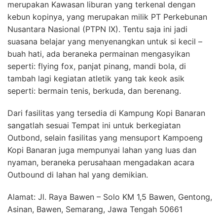
merupakan Kawasan liburan yang terkenal dengan
kebun kopinya, yang merupakan milik PT Perkebunan
Nusantara Nasional (PTPN IX). Tentu saja ini jadi
suasana belajar yang menyenangkan untuk si kecil –
buah hati, ada beraneka permainan mengasyikan
seperti: flying fox, panjat pinang, mandi bola, di
tambah lagi kegiatan atletik yang tak keok asik
seperti: bermain tenis, berkuda, dan berenang.
Dari fasilitas yang tersedia di Kampung Kopi Banaran
sangatlah sesuai Tempat ini untuk berkegiatan
Outbond, selain fasilitas yang mensuport Kampoeng
Kopi Banaran juga mempunyai lahan yang luas dan
nyaman, beraneka perusahaan mengadakan acara
Outbound di lahan hal yang demikian.
Alamat: Jl. Raya Bawen – Solo KM 1,5 Bawen, Gentong,
Asinan, Bawen, Semarang, Jawa Tengah 50661