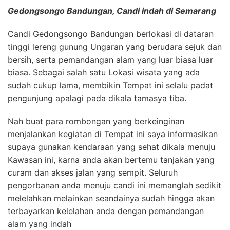
Gedongsongo Bandungan, Candi indah di Semarang
Candi Gedongsongo Bandungan berlokasi di dataran
tinggi lereng gunung Ungaran yang berudara sejuk dan
bersih, serta pemandangan alam yang luar biasa luar
biasa. Sebagai salah satu Lokasi wisata yang ada
sudah cukup lama, membikin Tempat ini selalu padat
pengunjung apalagi pada dikala tamasya tiba.
Nah buat para rombongan yang berkeinginan
menjalankan kegiatan di Tempat ini saya informasikan
supaya gunakan kendaraan yang sehat dikala menuju
Kawasan ini, karna anda akan bertemu tanjakan yang
curam dan akses jalan yang sempit. Seluruh
pengorbanan anda menuju candi ini memanglah sedikit
melelahkan melainkan seandainya sudah hingga akan
terbayarkan kelelahan anda dengan pemandangan
alam yang indah