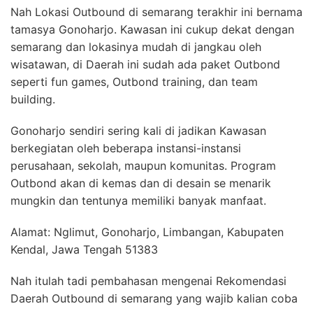
Nah Lokasi Outbound di semarang terakhir ini bernama
tamasya Gonoharjo. Kawasan ini cukup dekat dengan
semarang dan lokasinya mudah di jangkau oleh
wisatawan, di Daerah ini sudah ada paket Outbond
seperti fun games, Outbond training, dan team
building.
Gonoharjo sendiri sering kali di jadikan Kawasan
berkegiatan oleh beberapa instansi-instansi
perusahaan, sekolah, maupun komunitas. Program
Outbond akan di kemas dan di desain se menarik
mungkin dan tentunya memiliki banyak manfaat.
Alamat: Nglimut, Gonoharjo, Limbangan, Kabupaten
Kendal, Jawa Tengah 51383
Nah itulah tadi pembahasan mengenai Rekomendasi
Daerah Outbound di semarang yang wajib kalian coba