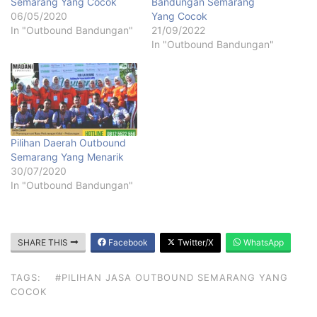
Semarang Yang Cocok
Bandungan Semarang
06/05/2020
Yang Cocok
In "Outbound Bandungan"
21/09/2022
In "Outbound Bandungan"
Pilihan Daerah Outbound
Semarang Yang Menarik
30/07/2020
In "Outbound Bandungan"
SHARE THIS
Facebook
Twitter/X
WhatsApp
TAGS:
#PILIHAN JASA OUTBOUND SEMARANG YANG
COCOK