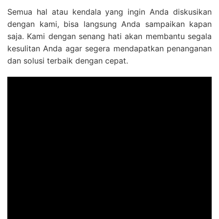
Semua hal atau kendala yang ingin Anda diskusikan
dengan kami, bisa langsung Anda sampaikan kapan
saja. Kami dengan senang hati akan membantu segala
kesulitan Anda agar segera mendapatkan penanganan
dan solusi terbaik dengan cepat.