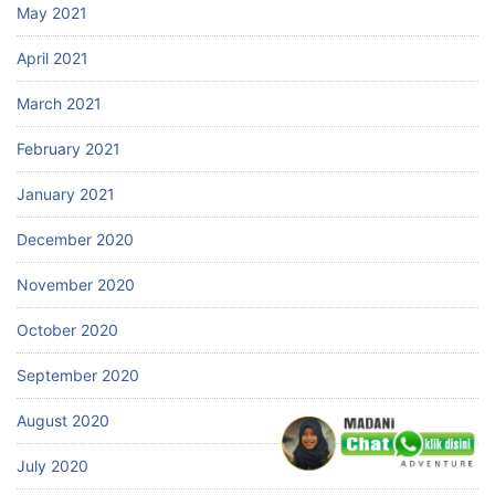
May 2021
April 2021
March 2021
February 2021
January 2021
December 2020
November 2020
October 2020
September 2020
August 2020
July 2020