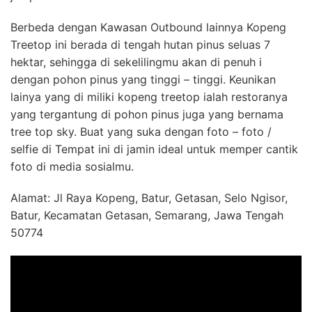
Berbeda dengan Kawasan Outbound lainnya Kopeng
Treetop ini berada di tengah hutan pinus seluas 7
hektar, sehingga di sekelilingmu akan di penuh i
dengan pohon pinus yang tinggi – tinggi. Keunikan
lainya yang di miliki kopeng treetop ialah restoranya
yang tergantung di pohon pinus juga yang bernama
tree top sky. Buat yang suka dengan foto – foto /
selfie di Tempat ini di jamin ideal untuk memper cantik
foto di media sosialmu.
Alamat: Jl Raya Kopeng, Batur, Getasan, Selo Ngisor,
Batur, Kecamatan Getasan, Semarang, Jawa Tengah
50774