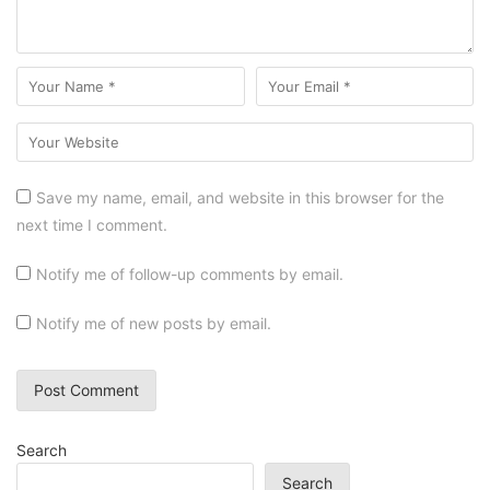
Save my name, email, and website in this browser for the
next time I comment.
Notify me of follow-up comments by email.
Notify me of new posts by email.
Search
Search