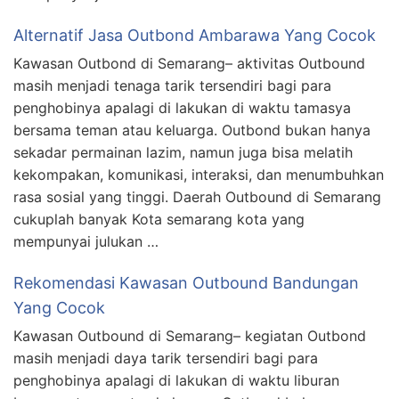
Alternatif Jasa Outbond Ambarawa Yang Cocok
Kawasan Outbond di Semarang– aktivitas Outbound
masih menjadi tenaga tarik tersendiri bagi para
penghobinya apalagi di lakukan di waktu tamasya
bersama teman atau keluarga. Outbond bukan hanya
sekadar permainan lazim, namun juga bisa melatih
kekompakan, komunikasi, interaksi, dan menumbuhkan
rasa sosial yang tinggi. Daerah Outbound di Semarang
cukuplah banyak Kota semarang kota yang
mempunyai julukan …
Rekomendasi Kawasan Outbound Bandungan
Yang Cocok
Kawasan Outbound di Semarang– kegiatan Outbond
masih menjadi daya tarik tersendiri bagi para
penghobinya apalagi di lakukan di waktu liburan