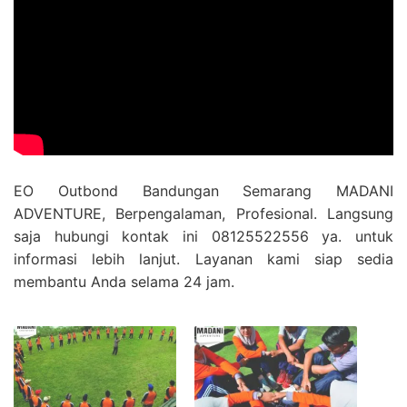
EO Outbond Bandungan Semarang MADANI
ADVENTURE, Berpengalaman, Profesional. Langsung
saja hubungi kontak ini 08125522556 ya. untuk
informasi lebih lanjut. Layanan kami siap sedia
membantu Anda selama 24 jam.