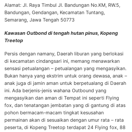
Alamat: Jl. Raya Timbul Jl. Bandungan No.KM, RW.5,
Bandungan, Gendangan, Kecamatan Tuntang,
Semarang, Jawa Tengah 50773
Kawasan Outbond di tengah hutan pinus, Kopeng
Treetop
Persis dengan namany, Daerah liburan yang berlokasi
di kecamatan cindangsari ini, memang menawarkan
sensasi petualangan – petualangan yang mengasyikan.
Bukan hanya yang ekstrim untuk orang dewasa, anak –
anak juga di jamin aman untuk berpetualang di Daerah
ini. Ada berjenis-jenis wahana Outbound yang
mengasyikan dan aman di Tempat ini seperti Flying
fox, dan tenatangan jembatan yang di gantung di atas
pohon bermacam-macam tingkat kesusahan
permainan akan di sesuaikan dengan umur rata – rata
peserta, di Kopeng Treetop terdapat 24 Flying fox, 88