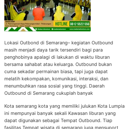
Lokasi Outbond di Semarang– kegiatan Outbound
masih menjadi daya tarik tersendiri bagi para
penghobinya apalagi di lakukan di waktu liburan
bersama sahabat atau keluarga. Outbound bukan
cuma sekadar permainan biasa, tapi juga dapat
melatih kekompakan, komunikasi, interaksi, dan
menumbuhkan rasa sosial yang tinggi. Daerah
Outbound di Semarang cukuplah banyak
Kota semarang kota yang memiliki julukan Kota Lumpia
ini mempunyai banyak sekali Kawasan liburan yang
dapat digunakan sebagai Tempat Outbound. Tiap
fasilitas Tempat wisata di semarang juga mensuport