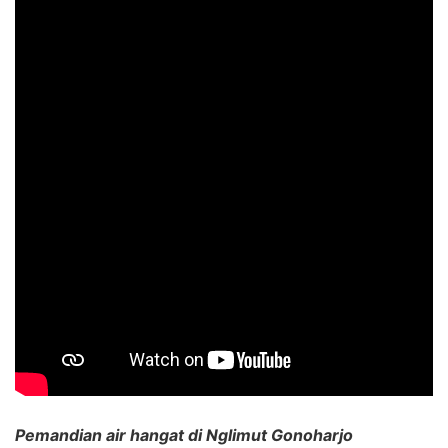
Pemandian air hangat di Nglimut Gonoharjo