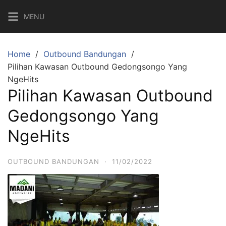
Skip
MENU
to
content
Home
Outbound Bandungan
Pilihan Kawasan Outbound Gedongsongo Yang
NgeHits
Pilihan Kawasan Outbound
Gedongsongo Yang
NgeHits
OUTBOUND BANDUNGAN
·
11/02/2022