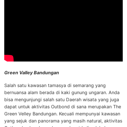
Green Valley Bandungan
Salah satu kawasan tamasya di semarang yang
bernuansa alam berada di kaki gunung ungaran. Anda
bisa mengunjungi salah satu Daerah wisata yang juga
dapat untuk aktivitas Outbond di sana merupakan The
Green Velley Bandungan. Kecuali mempunyai kawasan
yang sejuk dan panorama yang masih natural, aktivitas