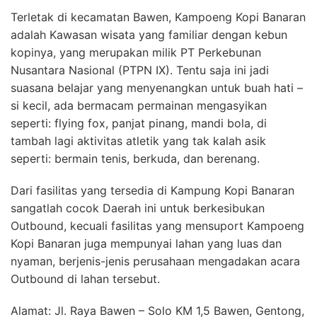
Terletak di kecamatan Bawen, Kampoeng Kopi Banaran
adalah Kawasan wisata yang familiar dengan kebun
kopinya, yang merupakan milik PT Perkebunan
Nusantara Nasional (PTPN IX). Tentu saja ini jadi
suasana belajar yang menyenangkan untuk buah hati –
si kecil, ada bermacam permainan mengasyikan
seperti: flying fox, panjat pinang, mandi bola, di
tambah lagi aktivitas atletik yang tak kalah asik
seperti: bermain tenis, berkuda, dan berenang.
Dari fasilitas yang tersedia di Kampung Kopi Banaran
sangatlah cocok Daerah ini untuk berkesibukan
Outbound, kecuali fasilitas yang mensuport Kampoeng
Kopi Banaran juga mempunyai lahan yang luas dan
nyaman, berjenis-jenis perusahaan mengadakan acara
Outbound di lahan tersebut.
Alamat: Jl. Raya Bawen – Solo KM 1,5 Bawen, Gentong,