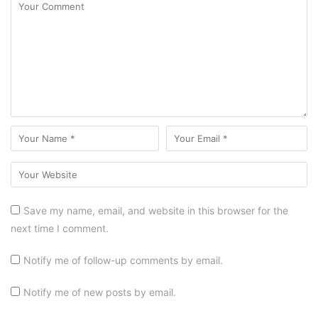
Save my name, email, and website in this browser for the
next time I comment.
Notify me of follow-up comments by email.
Notify me of new posts by email.