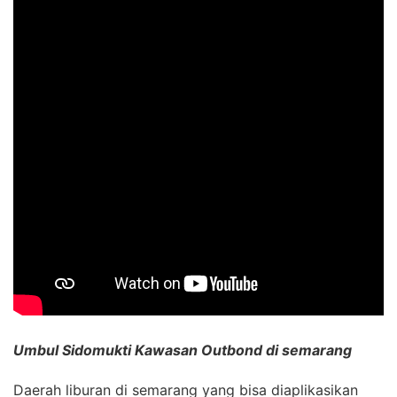
Umbul Sidomukti Kawasan Outbond di semarang
Daerah liburan di semarang yang bisa diaplikasikan