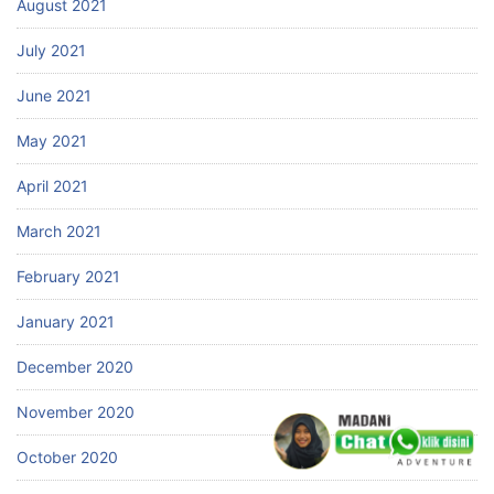
August 2021
July 2021
June 2021
May 2021
April 2021
March 2021
February 2021
January 2021
December 2020
November 2020
October 2020