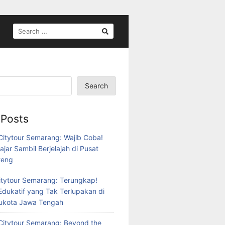
SEARCH
FOR:
Search
 Posts
itytour Semarang: Wajib Coba!
ajar Sambil Berjelajah di Pusat
teng
tytour Semarang: Terungkap!
Edukatif yang Tak Terlupakan di
bukota Jawa Tengah
itytour Semarang: Beyond the