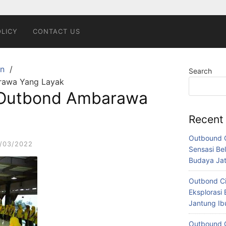
OLICY
CONTACT US
n
Search
arawa Yang Layak
i Outbond Ambarawa
Recent
Outbound C
/03/2022
Sensasi Bel
Budaya Ja
Outbond Ci
Eksplorasi 
Jantung I
Outbound C