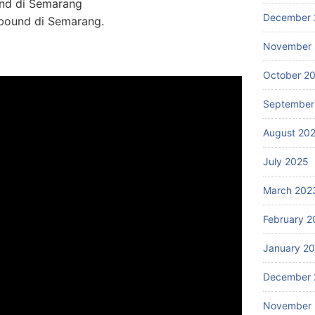
nd di Semarang
December 
tbound di Semarang.
November
October 2
September
August 20
July 2025
March 202
February 2
January 2
December 
November 