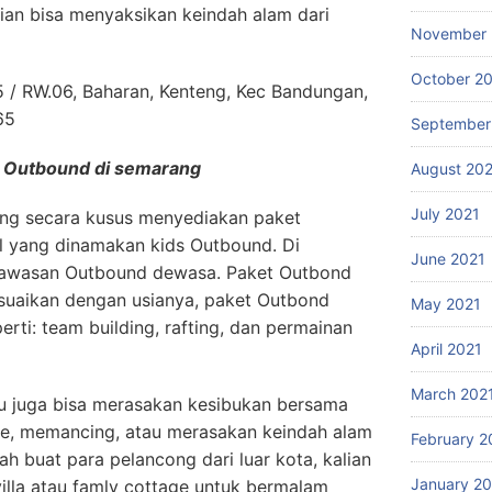
ian bisa menyaksikan keindah alam dari
November 
October 2
5 / RW.06, Baharan, Kenteng, Kec Bandungan,
65
September
i Outbound di semarang
August 20
July 2021
ang secara kusus menyediakan paket
cil yang dinamakan kids Outbound. Di
June 2021
Kawasan Outbound dewasa. Paket Outbond
sesuaikan dengan usianya, paket Outbond
May 2021
rti: team building, rafting, dan permainan
April 2021
March 202
u juga bisa merasakan kesibukan bersama
fe, memancing, atau merasakan keindah alam
February 2
ah buat para pelancong dari luar kota, kalian
January 2
lla atau famly cottage untuk bermalam