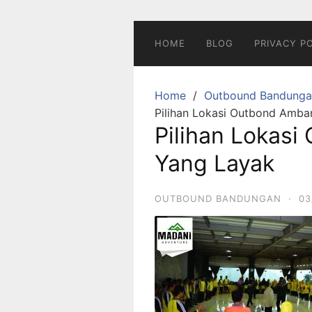
Skip
to
content
HOME
BLOG
PRIVACY P
Home
Outbound Bandunga
Pilihan Lokasi Outbond Amb
Pilihan Lokas
Yang Layak
OUTBOUND BANDUNGAN
·
03