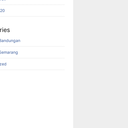
020
ries
Bandungan
Semarang
ized