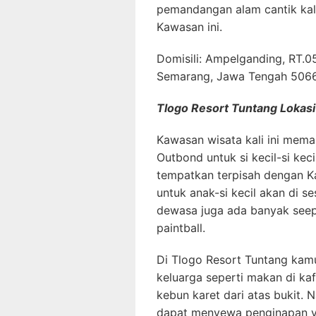
pemandangan alam cantik kal
Kawasan ini.
Domisili: Ampelganding, RT.0
Semarang, Jawa Tengah 506
Tlogo Resort Tuntang Lokas
Kawasan wisata kali ini mem
Outbond untuk si kecil-si ke
tempatkan terpisah dengan 
untuk anak-si kecil akan di 
dewasa juga ada banyak seepe
paintball.
Di Tlogo Resort Tuntang kam
keluarga seperti makan di ka
kebun karet dari atas bukit. N
dapat menyewa penginapan vi