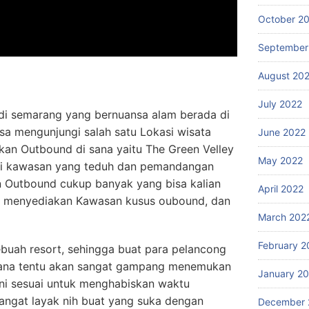
October 2
September
August 20
July 2022
di semarang yang bernuansa alam berada di
sa mengunjungi salah satu Lokasi wisata
June 2022
kan Outbound di sana yaitu The Green Velley
May 2022
i kawasan yang teduh dan pemandangan
n Outbound cukup banyak yang bisa kalian
April 2022
g menyediakan Kawasan kusus oubound, dan
March 202
February 2
ebuah resort, sehingga buat para pelancong
sana tentu akan sangat gampang menemukan
January 2
ini sesuai untuk menghabiskan waktu
angat layak nih buat yang suka dengan
December 