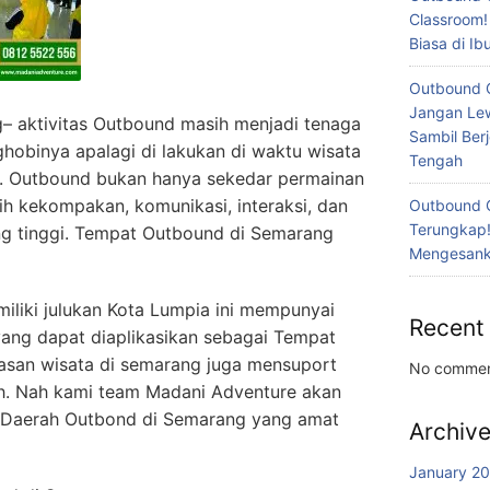
Classroom!
Biasa di I
Outbound 
Jangan Lew
– aktivitas Outbound masih menjadi tenaga
Sambil Ber
nghobinya apalagi di lakukan di waktu wisata
Tengah
. Outbound bukan hanya sekedar permainan
h kekompakan, komunikasi, interaksi, dan
Outbound 
Terungkap!
g tinggi. Tempat Outbound di Semarang
Mengesanka
liki julukan Kota Lumpia ini mempunyai
Recent
 yang dapat diaplikasikan sebagai Tempat
wasan wisata di semarang juga mensuport
No commen
h. Nah kami team Madani Adventure akan
Daerah Outbond di Semarang yang amat
Archiv
January 2