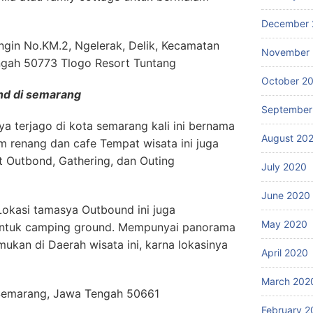
December 
ingin No.KM.2, Ngelerak, Delik, Kecamatan
November
ngah 50773 Tlogo Resort Tuntang
October 2
nd di semarang
September
a terjago di kota semarang kali ini bernama
August 20
lam renang dan cafe Tempat wisata ini juga
 Outbond, Gathering, dan Outing
July 2020
June 2020
 Lokasi tamasya Outbound ini juga
May 2020
ntuk camping ground. Mempunyai panorama
ukan di Daerah wisata ini, karna lokasinya
April 2020
March 202
, Semarang, Jawa Tengah 50661
February 2