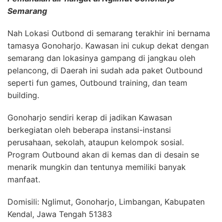
Semarang
Nah Lokasi Outbond di semarang terakhir ini bernama
tamasya Gonoharjo. Kawasan ini cukup dekat dengan
semarang dan lokasinya gampang di jangkau oleh
pelancong, di Daerah ini sudah ada paket Outbound
seperti fun games, Outbound training, dan team
building.
Gonoharjo sendiri kerap di jadikan Kawasan
berkegiatan oleh beberapa instansi-instansi
perusahaan, sekolah, ataupun kelompok sosial.
Program Outbound akan di kemas dan di desain se
menarik mungkin dan tentunya memiliki banyak
manfaat.
Domisili: Nglimut, Gonoharjo, Limbangan, Kabupaten
Kendal, Jawa Tengah 51383