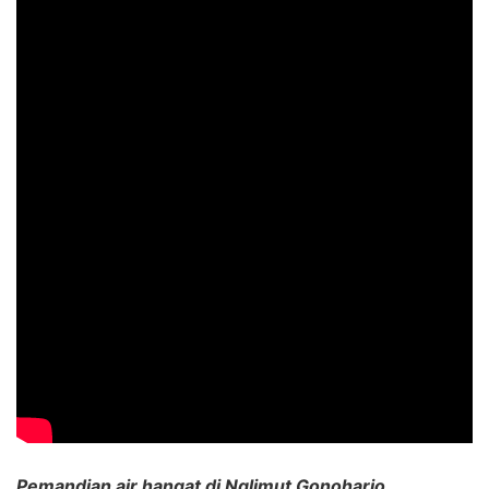
Pemandian air hangat di Nglimut Gonoharjo