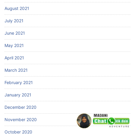
August 2021
July 2021
June 2021
May 2021
April 2021
March 2021
February 2021
January 2021
December 2020
November 2020
October 2020