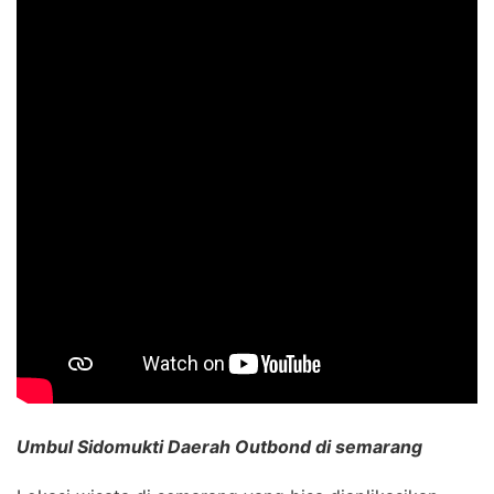
Umbul Sidomukti Daerah Outbond di semarang