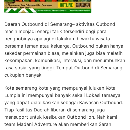
Daerah Outbound di Semarang– aktivitas Outbond
masih menjadi energi tarik tersendiri bagi para
penghobinya apalagi di lakukan di waktu wisata
bersama teman atau keluarga. Outbound bukan hanya
sekedar permainan biasa, melainkan juga bisa melatih
kekompakan, komunikasi, interaksi, dan menumbuhkan
rasa sosial yang tinggi. Tempat Outbond di Semarang
cukuplah banyak
Kota semarang kota yang mempunyai julukan Kota
Lumpia ini mempunyai banyak sekali Lokasi tamasya
yang dapat diaplikasikan sebagai Kawasan Outbound.
Tiap fasilitas Daerah liburan di semarang juga
mensuport untuk kesibukan Outbond loh. Nah kami
team Madani Adventure akan memberikan Saran