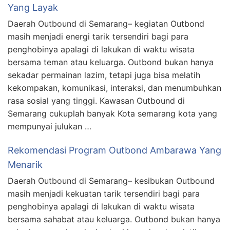
Yang Layak
Daerah Outbound di Semarang– kegiatan Outbond
masih menjadi energi tarik tersendiri bagi para
penghobinya apalagi di lakukan di waktu wisata
bersama teman atau keluarga. Outbond bukan hanya
sekadar permainan lazim, tetapi juga bisa melatih
kekompakan, komunikasi, interaksi, dan menumbuhkan
rasa sosial yang tinggi. Kawasan Outbound di
Semarang cukuplah banyak Kota semarang kota yang
mempunyai julukan …
Rekomendasi Program Outbond Ambarawa Yang
Menarik
Daerah Outbound di Semarang– kesibukan Outbound
masih menjadi kekuatan tarik tersendiri bagi para
penghobinya apalagi di lakukan di waktu wisata
bersama sahabat atau keluarga. Outbond bukan hanya