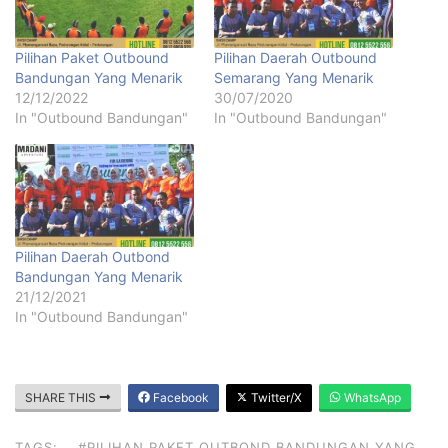
Pilihan Paket Outbound
Pilihan Daerah Outbound
Bandungan Yang Menarik
Semarang Yang Menarik
12/12/2022
30/07/2020
In "Outbound Bandungan"
In "Outbound Bandungan"
Pilihan Daerah Outbond
Bandungan Yang Menarik
21/12/2021
In "Outbound Bandungan"
SHARE THIS
Facebook
Twitter/X
WhatsApp
TAGS:
#PILIHAN PAKET OUTBOND BANDUNGAN YANG