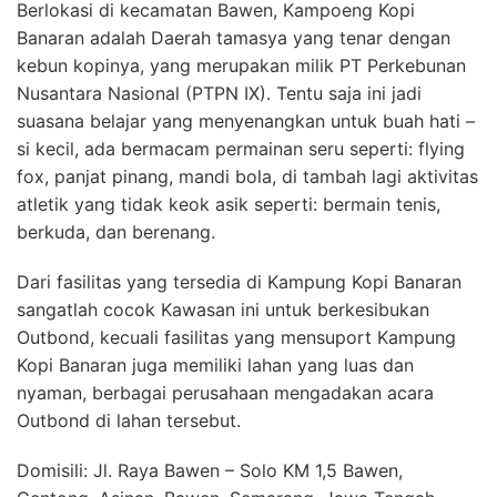
Berlokasi di kecamatan Bawen, Kampoeng Kopi
Banaran adalah Daerah tamasya yang tenar dengan
kebun kopinya, yang merupakan milik PT Perkebunan
Nusantara Nasional (PTPN IX). Tentu saja ini jadi
suasana belajar yang menyenangkan untuk buah hati –
si kecil, ada bermacam permainan seru seperti: flying
fox, panjat pinang, mandi bola, di tambah lagi aktivitas
atletik yang tidak keok asik seperti: bermain tenis,
berkuda, dan berenang.
Dari fasilitas yang tersedia di Kampung Kopi Banaran
sangatlah cocok Kawasan ini untuk berkesibukan
Outbond, kecuali fasilitas yang mensuport Kampung
Kopi Banaran juga memiliki lahan yang luas dan
nyaman, berbagai perusahaan mengadakan acara
Outbond di lahan tersebut.
Domisili: Jl. Raya Bawen – Solo KM 1,5 Bawen,