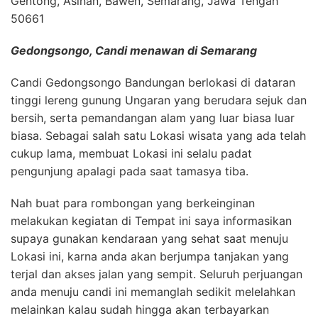
Gentong, Asinan, Bawen, Semarang, Jawa Tengah
50661
Gedongsongo, Candi menawan di Semarang
Candi Gedongsongo Bandungan berlokasi di dataran
tinggi lereng gunung Ungaran yang berudara sejuk dan
bersih, serta pemandangan alam yang luar biasa luar
biasa. Sebagai salah satu Lokasi wisata yang ada telah
cukup lama, membuat Lokasi ini selalu padat
pengunjung apalagi pada saat tamasya tiba.
Nah buat para rombongan yang berkeinginan
melakukan kegiatan di Tempat ini saya informasikan
supaya gunakan kendaraan yang sehat saat menuju
Lokasi ini, karna anda akan berjumpa tanjakan yang
terjal dan akses jalan yang sempit. Seluruh perjuangan
anda menuju candi ini memanglah sedikit melelahkan
melainkan kalau sudah hingga akan terbayarkan