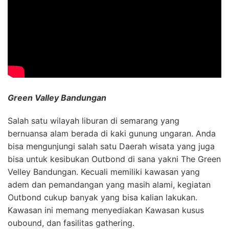
Green Valley Bandungan
Salah satu wilayah liburan di semarang yang
bernuansa alam berada di kaki gunung ungaran. Anda
bisa mengunjungi salah satu Daerah wisata yang juga
bisa untuk kesibukan Outbond di sana yakni The Green
Velley Bandungan. Kecuali memiliki kawasan yang
adem dan pemandangan yang masih alami, kegiatan
Outbond cukup banyak yang bisa kalian lakukan.
Kawasan ini memang menyediakan Kawasan kusus
oubound, dan fasilitas gathering.