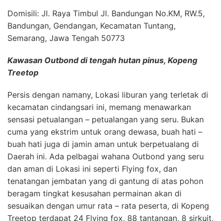
Domisili: Jl. Raya Timbul Jl. Bandungan No.KM, RW.5,
Bandungan, Gendangan, Kecamatan Tuntang,
Semarang, Jawa Tengah 50773
Kawasan Outbond di tengah hutan pinus, Kopeng
Treetop
Persis dengan namany, Lokasi liburan yang terletak di
kecamatan cindangsari ini, memang menawarkan
sensasi petualangan – petualangan yang seru. Bukan
cuma yang ekstrim untuk orang dewasa, buah hati –
buah hati juga di jamin aman untuk berpetualang di
Daerah ini. Ada pelbagai wahana Outbond yang seru
dan aman di Lokasi ini seperti Flying fox, dan
tenatangan jembatan yang di gantung di atas pohon
beragam tingkat kesusahan permainan akan di
sesuaikan dengan umur rata – rata peserta, di Kopeng
Treetop terdapat 24 Flying fox, 88 tantangan, 8 sirkuit,