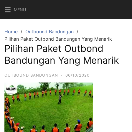
Skip
MENU
to
content
Home
Outbound Bandungan
Pilihan Paket Outbond Bandungan Yang Menarik
Pilihan Paket Outbond
Bandungan Yang Menarik
OUTBOUND BANDUNGAN
·
06/10/2020