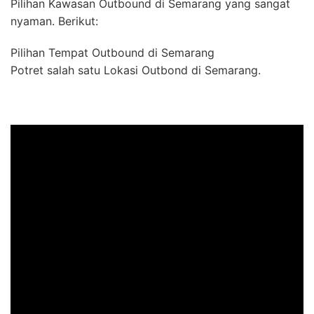
Pilihan Kawasan Outbound di Semarang yang sangat
nyaman. Berikut:
Pilihan Tempat Outbound di Semarang
Potret salah satu Lokasi Outbond di Semarang.