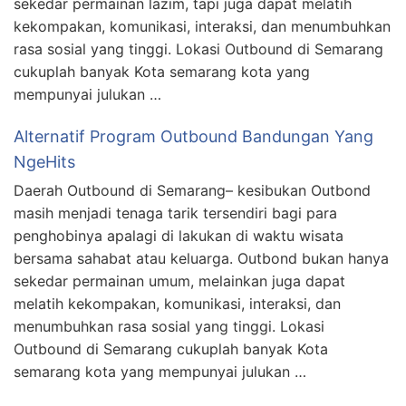
sekedar permainan lazim, tapi juga dapat melatih
kekompakan, komunikasi, interaksi, dan menumbuhkan
rasa sosial yang tinggi. Lokasi Outbound di Semarang
cukuplah banyak Kota semarang kota yang
mempunyai julukan …
Alternatif Program Outbound Bandungan Yang
NgeHits
Daerah Outbound di Semarang– kesibukan Outbond
masih menjadi tenaga tarik tersendiri bagi para
penghobinya apalagi di lakukan di waktu wisata
bersama sahabat atau keluarga. Outbond bukan hanya
sekedar permainan umum, melainkan juga dapat
melatih kekompakan, komunikasi, interaksi, dan
menumbuhkan rasa sosial yang tinggi. Lokasi
Outbound di Semarang cukuplah banyak Kota
semarang kota yang mempunyai julukan …