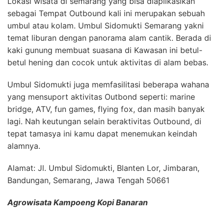
Lokasi wisata di semarang yang bisa diaplikasikan
sebagai Tempat Outbound kali ini merupakan sebuah
umbul atau kolam. Umbul Sidomukti Semarang yakni
temat liburan dengan panorama alam cantik. Berada di
kaki gunung membuat suasana di Kawasan ini betul-
betul hening dan cocok untuk aktivitas di alam bebas.
Umbul Sidomukti juga memfasilitasi beberapa wahana
yang mensuport aktivitas Outbond seperti: marine
bridge, ATV, fun games, flying fox, dan masih banyak
lagi. Nah keutungan selain beraktivitas Outbound, di
tepat tamasya ini kamu dapat menemukan keindah
alamnya.
Alamat: Jl. Umbul Sidomukti, Blanten Lor, Jimbaran,
Bandungan, Semarang, Jawa Tengah 50661
Agrowisata Kampoeng Kopi Banaran