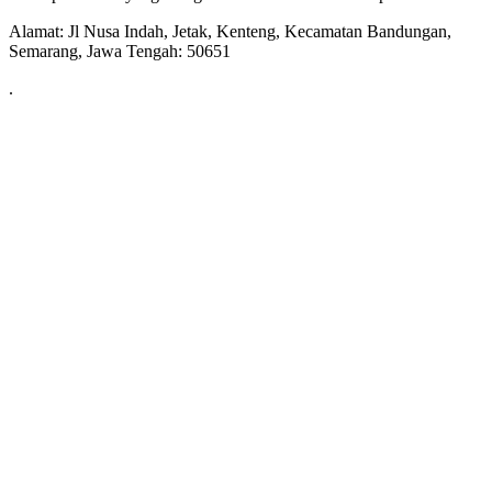
Alamat: Jl Nusa Indah, Jetak, Kenteng, Kecamatan Bandungan,
Semarang, Jawa Tengah: 50651
.