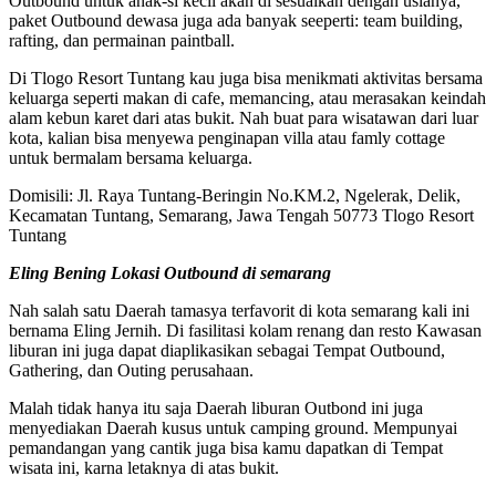
Outbound untuk anak-si kecil akan di sesuaikan dengan usianya,
paket Outbound dewasa juga ada banyak seeperti: team building,
rafting, dan permainan paintball.
Di Tlogo Resort Tuntang kau juga bisa menikmati aktivitas bersama
keluarga seperti makan di cafe, memancing, atau merasakan keindah
alam kebun karet dari atas bukit. Nah buat para wisatawan dari luar
kota, kalian bisa menyewa penginapan villa atau famly cottage
untuk bermalam bersama keluarga.
Domisili: Jl. Raya Tuntang-Beringin No.KM.2, Ngelerak, Delik,
Kecamatan Tuntang, Semarang, Jawa Tengah 50773 Tlogo Resort
Tuntang
Eling Bening Lokasi Outbound di semarang
Nah salah satu Daerah tamasya terfavorit di kota semarang kali ini
bernama Eling Jernih. Di fasilitasi kolam renang dan resto Kawasan
liburan ini juga dapat diaplikasikan sebagai Tempat Outbound,
Gathering, dan Outing perusahaan.
Malah tidak hanya itu saja Daerah liburan Outbond ini juga
menyediakan Daerah kusus untuk camping ground. Mempunyai
pemandangan yang cantik juga bisa kamu dapatkan di Tempat
wisata ini, karna letaknya di atas bukit.