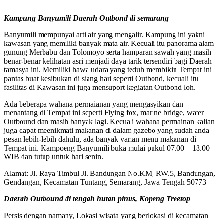
Kampung Banyumili Daerah Outbond di semarang
Banyumili mempunyai arti air yang mengalir. Kampung ini yakni
kawasan yang memiliki banyak mata air. Kecuali itu panorama alam
gunung Merbabu dan Tolomoyo serta hamparan sawah yang masih
benar-benar kelihatan asri menjadi daya tarik tersendiri bagi Daerah
tamasya ini. Memiliki hawa udara yang teduh membikin Tempat ini
pantas buat kesibukan di siang hari seperti Outbond, kecuali itu
fasilitas di Kawasan ini juga mensuport kegiatan Outbond loh.
Ada beberapa wahana permaianan yang mengasyikan dan
menantang di Tempat ini seperti Flying fox, marine bridge, water
Outbound dan masih banyak lagi. Kecuali wahana permainan kalian
juga dapat meenikmati makanan di dalam gazebo yang sudah anda
pesan lebih-lebih dahulu, ada banyak varian menu makanan di
Tempat ini. Kampoeng Banyumili buka mulai pukul 07.00 – 18.00
WIB dan tutup untuk hari senin.
Alamat: Jl. Raya Timbul Jl. Bandungan No.KM, RW.5, Bandungan,
Gendangan, Kecamatan Tuntang, Semarang, Jawa Tengah 50773
Daerah Outbound di tengah hutan pinus, Kopeng Treetop
Persis dengan namany, Lokasi wisata yang berlokasi di kecamatan