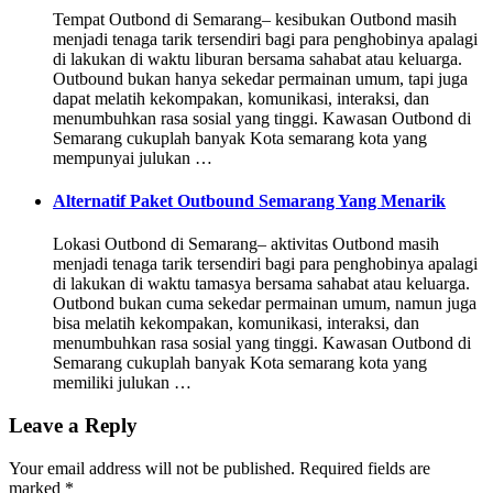
Tempat Outbond di Semarang– kesibukan Outbond masih
menjadi tenaga tarik tersendiri bagi para penghobinya apalagi
di lakukan di waktu liburan bersama sahabat atau keluarga.
Outbound bukan hanya sekedar permainan umum, tapi juga
dapat melatih kekompakan, komunikasi, interaksi, dan
menumbuhkan rasa sosial yang tinggi. Kawasan Outbond di
Semarang cukuplah banyak Kota semarang kota yang
mempunyai julukan …
Alternatif Paket Outbound Semarang Yang Menarik
Lokasi Outbond di Semarang– aktivitas Outbond masih
menjadi tenaga tarik tersendiri bagi para penghobinya apalagi
di lakukan di waktu tamasya bersama sahabat atau keluarga.
Outbond bukan cuma sekedar permainan umum, namun juga
bisa melatih kekompakan, komunikasi, interaksi, dan
menumbuhkan rasa sosial yang tinggi. Kawasan Outbond di
Semarang cukuplah banyak Kota semarang kota yang
memiliki julukan …
Leave a Reply
Your email address will not be published.
Required fields are
marked
*