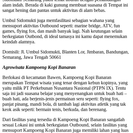
alam indah. Berada di kaki gunung membuat suasana di Tempat ini
sangat hening dan pantas untuk aktivitas di alam bebas.
Umbul Sidomukti juga memfasilitasi sebagian wahana yang
mensuport aktivitas Outbound seperti: marine bridge, ATV, fun
games, flying fox, dan masih banyak lagi. Nah keutungan selain
berkegiatan Outbond, di ideal tamasya ini kamu dapat menemukan
keindah alamnya.
Domisili: Jl. Umbul Sidomukti, Blanten Lor, Jimbaran, Bandungan,
Semarang, Jawa Tengah 50661
Agrowisata Kampoeng Kopi Banaran
Berlokasi di kecamatan Bawen, Kampoeng Kopi Banaran
merupakan Tempat wisata yang tenar dengan kebun kopinya, yang
yaitu milik PT Perkebunan Nusantara Nasional (PTPN IX). Tentu
saja ini jadi suasana belajar yang menyenangkan untuk buah hati –
buah hati, ada berjenis-jenis permainan seru seperti: flying fox,
panjat pinang, mandi bola, di tambah lagi aktivitas atletik yang tak
keok asik seperti: bermain tenis, berkuda, dan berenang.
Dari fasilitas yang tersedia di Kampoeng Kopi Banaran sangatlah
sesuai Lokasi ini untuk berkegiatan Outbound, selain fasilitas yang
mensuport Kampoeng Kopi Banaran juga memiliki lahan yang luas