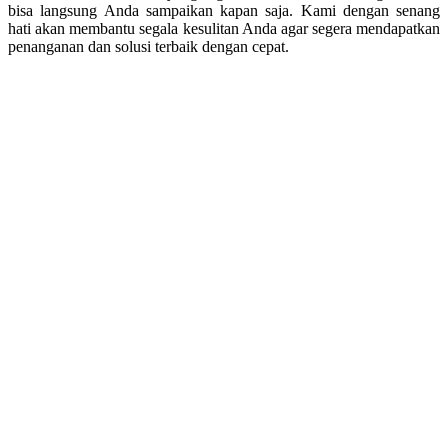
bisa langsung Anda sampaikan kapan saja. Kami dengan senang
hati akan membantu segala kesulitan Anda agar segera mendapatkan
penanganan dan solusi terbaik dengan cepat.