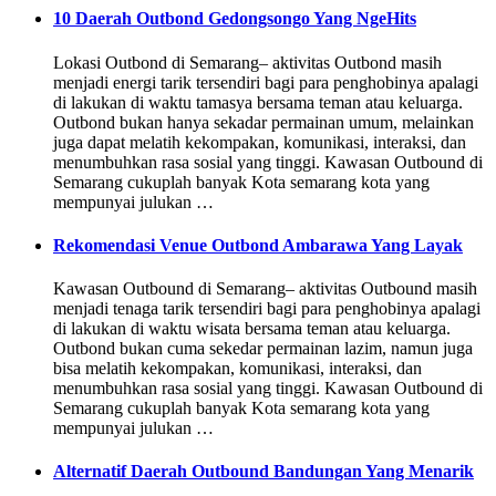
10 Daerah Outbond Gedongsongo Yang NgeHits
Lokasi Outbond di Semarang– aktivitas Outbond masih
menjadi energi tarik tersendiri bagi para penghobinya apalagi
di lakukan di waktu tamasya bersama teman atau keluarga.
Outbond bukan hanya sekadar permainan umum, melainkan
juga dapat melatih kekompakan, komunikasi, interaksi, dan
menumbuhkan rasa sosial yang tinggi. Kawasan Outbound di
Semarang cukuplah banyak Kota semarang kota yang
mempunyai julukan …
Rekomendasi Venue Outbond Ambarawa Yang Layak
Kawasan Outbound di Semarang– aktivitas Outbound masih
menjadi tenaga tarik tersendiri bagi para penghobinya apalagi
di lakukan di waktu wisata bersama teman atau keluarga.
Outbond bukan cuma sekedar permainan lazim, namun juga
bisa melatih kekompakan, komunikasi, interaksi, dan
menumbuhkan rasa sosial yang tinggi. Kawasan Outbound di
Semarang cukuplah banyak Kota semarang kota yang
mempunyai julukan …
Alternatif Daerah Outbound Bandungan Yang Menarik