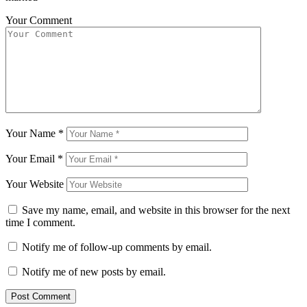
Your Comment
Your Name
*
Your Email
*
Your Website
Save my name, email, and website in this browser for the next
time I comment.
Notify me of follow-up comments by email.
Notify me of new posts by email.