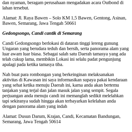
dan nyaman, beragam perusahaan mengadakan acara Outbond di
lahan tersebut.
Alamat: Jl. Raya Bawen – Solo KM 1,5 Bawen, Gentong, Asinan,
Bawen, Semarang, Jawa Tengah 50661
Gedongsongo, Candi cantik di Semarang
Candi Gedongsongo berlokasi di dataran tinggi lereng gunung
Ungaran yang berudara teduh dan bersih, serta panorama alam yang
luar awam luar biasa. Sebagai salah satu Daerah tamasya yang ada
telah cukup lama, membikin Lokasi ini selalu padat pengunjung
apalagi pada ketika tamasya tiba.
Nah buat para rombongan yang berkeinginan melaksanakan
aktivitas di Kawasan ini saya informasikan supaya pakai kendaraan
yang sehat ketika menuju Daerah ini, karna anda akan bertemu
tanjakan yang terjal dan jalan masuk jalan yang sempit. Segala
perjuangan anda menuju candi ini memanglah sedikit melelahkan
tapi sekiranya sudah hingga akan terbayarkan kelelahan anda
dengan panorama alam yang indah
Alamat: Dusun Darum, Krajan, Candi, Kecamatan Bandungan,
Semarang, Jawa Tengah 50614