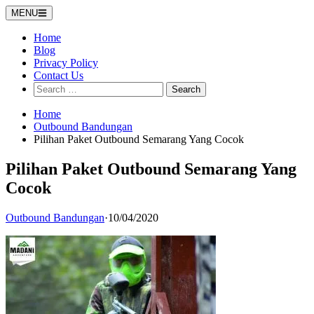
Skip
MENU
to
content
Home
Blog
Privacy Policy
Contact Us
Search
for:
Home
Outbound Bandungan
Pilihan Paket Outbound Semarang Yang Cocok
Pilihan Paket Outbound Semarang Yang
Cocok
Outbound Bandungan
·
10/04/2020