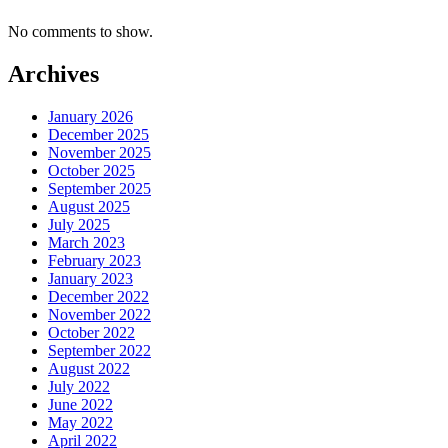
No comments to show.
Archives
January 2026
December 2025
November 2025
October 2025
September 2025
August 2025
July 2025
March 2023
February 2023
January 2023
December 2022
November 2022
October 2022
September 2022
August 2022
July 2022
June 2022
May 2022
April 2022