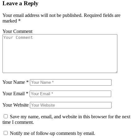
Leave a Reply
Your email address will not be published.
Required fields are
marked
*
Your Comment
Your Name
*
Your Email
*
Your Website
Save my name, email, and website in this browser for the next
time I comment.
Notify me of follow-up comments by email.