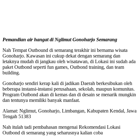
Pemandian air hangat di Nglimut Gonoharjo Semarang
Nah Tempat Outbound di semarang terakhir ini bernama wisata
Gonoharjo. Kawasan ini cukup dekat dengan semarang dan
letaknya mudah di jangkau oleh wisatawan, di Lokasi ini sudah ada
paket Outbond seperti fun games, Outbond training, dan team
building.
Gonoharjo sendiri kerap kali di jadikan Daerah berkesibukan oleh
beberapa instansi-instansi perusahaan, sekolah, maupun komunitas.
Program Outbond akan di kemas dan di desain se menarik mungkin
dan tentunya memiliki banyak manfaat.
Alamat: Nglimut, Gonoharjo, Limbangan, Kabupaten Kendal, Jawa
Tengah 51383
Nah itulah tadi pembahasan mengenai Rekomendasi Lokasi
Outbond di semarang yang seharusnya kalian coba