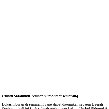
Umbul Sidomukti Tempat Outbond di semarang
Lokasi liburan di semarang yang dapat digunakan sebagai Daerah
Outbound kali ini ialah sebuah umbul atau kolam. Umbul Sidomukti