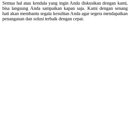
Semua hal atau kendala yang ingin Anda diskusikan dengan kami,
bisa langsung Anda sampaikan kapan saja. Kami dengan senang
hati akan membantu segala kesulitan Anda agar segera mendapatkan
penanganan dan solusi terbaik dengan cepat.