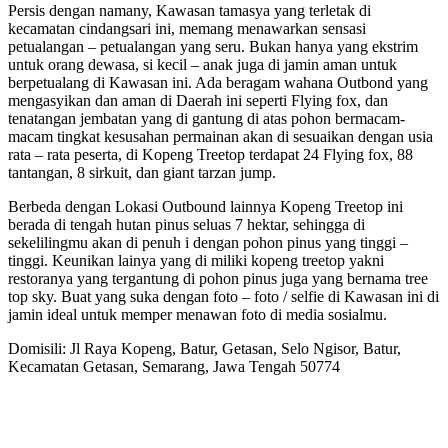
Persis dengan namany, Kawasan tamasya yang terletak di
kecamatan cindangsari ini, memang menawarkan sensasi
petualangan – petualangan yang seru. Bukan hanya yang ekstrim
untuk orang dewasa, si kecil – anak juga di jamin aman untuk
berpetualang di Kawasan ini. Ada beragam wahana Outbond yang
mengasyikan dan aman di Daerah ini seperti Flying fox, dan
tenatangan jembatan yang di gantung di atas pohon bermacam-
macam tingkat kesusahan permainan akan di sesuaikan dengan usia
rata – rata peserta, di Kopeng Treetop terdapat 24 Flying fox, 88
tantangan, 8 sirkuit, dan giant tarzan jump.
Berbeda dengan Lokasi Outbound lainnya Kopeng Treetop ini
berada di tengah hutan pinus seluas 7 hektar, sehingga di
sekelilingmu akan di penuh i dengan pohon pinus yang tinggi –
tinggi. Keunikan lainya yang di miliki kopeng treetop yakni
restoranya yang tergantung di pohon pinus juga yang bernama tree
top sky. Buat yang suka dengan foto – foto / selfie di Kawasan ini di
jamin ideal untuk memper menawan foto di media sosialmu.
Domisili: Jl Raya Kopeng, Batur, Getasan, Selo Ngisor, Batur,
Kecamatan Getasan, Semarang, Jawa Tengah 50774