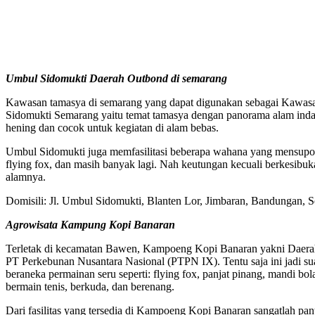
Umbul Sidomukti Daerah Outbond di semarang
Kawasan tamasya di semarang yang dapat digunakan sebagai Kawasan
Sidomukti Semarang yaitu temat tamasya dengan panorama alam indah
hening dan cocok untuk kegiatan di alam bebas.
Umbul Sidomukti juga memfasilitasi beberapa wahana yang mensuport
flying fox, dan masih banyak lagi. Nah keutungan kecuali berkesibu
alamnya.
Domisili: Jl. Umbul Sidomukti, Blanten Lor, Jimbaran, Bandungan,
Agrowisata Kampung Kopi Banaran
Terletak di kecamatan Bawen, Kampoeng Kopi Banaran yakni Daerah 
PT Perkebunan Nusantara Nasional (PTPN IX). Tentu saja ini jadi sua
beraneka permainan seru seperti: flying fox, panjat pinang, mandi bola, 
bermain tenis, berkuda, dan berenang.
Dari fasilitas yang tersedia di Kampoeng Kopi Banaran sangatlah pant