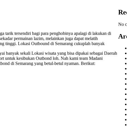
Re
No c
tarik tersendiri bagi para penghobinya apalagi di lakukan di
Ar
kadar permainan lazim, melainkan juga dapat melatih
ang tinggi. Lokasi Outbound di Semarang cukuplah banyak
i banyak sekali Lokasi wisata yang bisa dipakai sebagai Daerah
port untuk kesibukan Outbond loh. Nah kami team Madani
nd di Semarang yang betul-betul nyaman. Berikut: