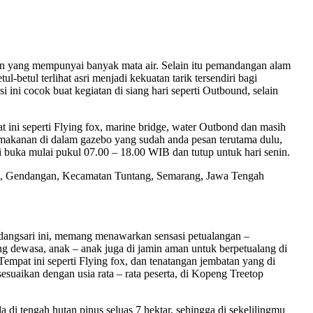
san yang mempunyai banyak mata air. Selain itu pemandangan alam
etul terlihat asri menjadi kekuatan tarik tersendiri bagi
ini cocok buat kegiatan di siang hari seperti Outbound, selain
ini seperti Flying fox, marine bridge, water Outbond dan masih
 makanan di dalam gazebo yang sudah anda pesan terutama dulu,
buka mulai pukul 07.00 – 18.00 WIB dan tutup untuk hari senin.
n, Gendangan, Kecamatan Tuntang, Semarang, Jawa Tengah
ndangsari ini, memang menawarkan sensasi petualangan –
 dewasa, anak – anak juga di jamin aman untuk berpetualang di
mpat ini seperti Flying fox, dan tenatangan jembatan yang di
esuaikan dengan usia rata – rata peserta, di Kopeng Treetop
i tengah hutan pinus seluas 7 hektar, sehingga di sekelilingmu