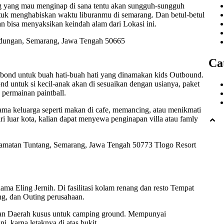
ong yang mau menginap di sana tentu akan sungguh-sungguh
k menghabiskan waktu liburanmu di semarang. Dan betul-betul
 bisa menyaksikan keindah alam dari Lokasi ini.
ndungan, Semarang, Jawa Tengah 50665
Ca
tbond untuk buah hati-buah hati yang dinamakan kids Outbound.
 untuk si kecil-anak akan di sesuaikan dengan usianya, paket
 permainan paintball.
ma keluarga seperti makan di cafe, memancing, atau menikmati
ri luar kota, kalian dapat menyewa penginapan villa atau famly
ecamatan Tuntang, Semarang, Jawa Tengah 50773 Tlogo Resort
nama Eling Jernih. Di fasilitasi kolam renang dan resto Tempat
ng, dan Outing perusahaan.
akan Daerah kusus untuk camping ground. Mempunyai
, karna letaknya di atas bukit.