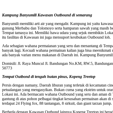
Kampung Banyumili Kawasan Outbound di semarang
Banyumili memiliki arti air yang mengalir. Kampung ini yaitu kawa
gunung Merbabu dan Tolomoyo serta hamparan sawah yang masih betul-b
Tempat tamasya ini. Memiliki hawa udara yang sejuk membikin Lokasi 
itu fasilitas di Kawasan ini juga mensuport kesibukan Outbound loh.
Ada sebagian wahana permaianan yang seru dan menantang di Tempat 
banyak lagi. Kecuali wahana permainan kalian juga bisa meenikmati
ada banyak varian menu makanan di Daerah ini. Kampung Banyumili 
Domisili: Jl. Raya Muncul Jl. Bandungan No.KM, RW.5, Bandunga
50773
Tempat Outbond di tengah hutan pinus, Kopeng Treetop
Persis dengan namany, Daerah liburan yang terletak di kecamatan ci
petualangan yang mengasyikan. Bukan cuma yang ekstrim untuk orang
Lokasi ini. Ada bermacam wahana Outbound yang seru dan aman di Te
gantung di atas pohon pelbagai tingkat kesusahan permainan akan di s
terdapat 24 Flying fox, 88 tantangan, 8 sirkuit, dan giant tarzan jump.
Berbeda dengan Kawasan Outbond lainnya Kopeng Treetop ini berada d