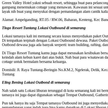
Green Valley Hotel yakni sebuah resort, sehingga buat para pelanc
gampang menemukan cottage yang menawan. Kawasan ini sesuai untu
layak nih buat yang menyukai dengan pemandangan alam cantik kalian
Alamat: Ampelganding, RT.05 / RW.06, Baharan, Kenteng, Kec Ba
Tlogo Resort Tuntang Lokasi Outbound di semarang
Lokasi tamasya kali ini memang secara kusus menyediakan paket Ou
Di tempatkan terpisah dengan Lokasi Outbound dewasa. Paket Outbond
Outbond dewasa juga ada banyak seeperti: team building, rafting, dan
Di Tlogo Resort Tuntang kamu juga dapat merasakan kesibukan bersa
keindah alam kebun karet dari atas bukit. Nah buat para wisatawan da
cottage untuk bermalam bersama keluarga.
Domisili: Jl. Raya Tuntang-Beringin No.KM.2, Ngelerak, Delik, K
Tuntang
Eling Bening Lokasi Outbond di semarang
Nah salah satu Lokasi liburan terunggul di kota semarang kali ini ber
tamasya ini juga dapat digunakan sebagai Tempat Outbound, Gatheri
Pun tak hanya itu saja Tempat tamasya Outbound ini juga menyedi
pemandangan yang indah juga bisa kamu dapatkan di Lokasi liburan ini