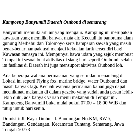
Kampoeng Banyumili Daerah Outbond di semarang
Banyumili memiliki arti air yang mengalir. Kampung ini merupakan
kawasan yang memiliki banyak mata air. Kecuali itu panorama alam
gunung Merbabu dan Tolomoyo serta hamparan sawah yang masih
benar-benar nampak asri menjadi kekuatan tarik tersendiri bagi
Kawasan tamasya ini. Mempunyai hawa udara yang sejuk membuat
Tempat ini sesuai buat aktivitas di siang hari seperti Outbond, selain
itu fasilitas di Daerah ini juga mensuport aktivitas Outbond loh.
Ada beberapa wahana permaianan yang seru dan menantang di
Lokasi ini seperti Flying fox, marine bridge, water Outbound dan
masih banyak lagi. Kecuali wahana permainan kalian juga dapat
meenikmati makanan di dalam gazebo yang sudah anda pesan lebih-
lebih dulu, ada banyak varian menu makanan di Tempat ini.
Kampoeng Banyumili buka mulai pukul 07.00 – 18.00 WIB dan
tutup untuk hari senin.
Domisili: Jl. Raya Timbul Jl. Bandungan No.KM, RW.5,
Bandungan, Gendangan, Kecamatan Tuntang, Semarang, Jawa
Tengah 50773