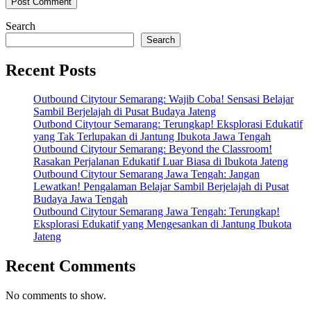
Search
Search
Recent Posts
Outbound Citytour Semarang: Wajib Coba! Sensasi Belajar
Sambil Berjelajah di Pusat Budaya Jateng
Outbond Citytour Semarang: Terungkap! Eksplorasi Edukatif
yang Tak Terlupakan di Jantung Ibukota Jawa Tengah
Outbound Citytour Semarang: Beyond the Classroom!
Rasakan Perjalanan Edukatif Luar Biasa di Ibukota Jateng
Outbound Citytour Semarang Jawa Tengah: Jangan
Lewatkan! Pengalaman Belajar Sambil Berjelajah di Pusat
Budaya Jawa Tengah
Outbound Citytour Semarang Jawa Tengah: Terungkap!
Eksplorasi Edukatif yang Mengesankan di Jantung Ibukota
Jateng
Recent Comments
No comments to show.