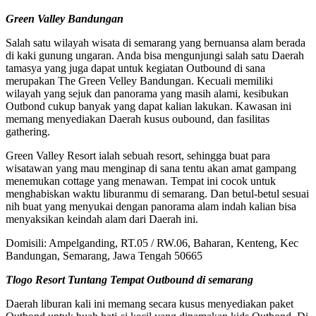
Green Valley Bandungan
Salah satu wilayah wisata di semarang yang bernuansa alam berada
di kaki gunung ungaran. Anda bisa mengunjungi salah satu Daerah
tamasya yang juga dapat untuk kegiatan Outbound di sana
merupakan The Green Velley Bandungan. Kecuali memiliki
wilayah yang sejuk dan panorama yang masih alami, kesibukan
Outbond cukup banyak yang dapat kalian lakukan. Kawasan ini
memang menyediakan Daerah kusus oubound, dan fasilitas
gathering.
Green Valley Resort ialah sebuah resort, sehingga buat para
wisatawan yang mau menginap di sana tentu akan amat gampang
menemukan cottage yang menawan. Tempat ini cocok untuk
menghabiskan waktu liburanmu di semarang. Dan betul-betul sesuai
nih buat yang menyukai dengan panorama alam indah kalian bisa
menyaksikan keindah alam dari Daerah ini.
Domisili: Ampelganding, RT.05 / RW.06, Baharan, Kenteng, Kec
Bandungan, Semarang, Jawa Tengah 50665
Tlogo Resort Tuntang Tempat Outbound di semarang
Daerah liburan kali ini memang secara kusus menyediakan paket