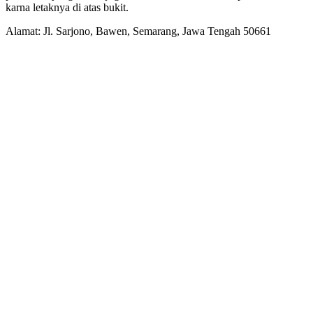
karna letaknya di atas bukit.
Alamat: Jl. Sarjono, Bawen, Semarang, Jawa Tengah 50661