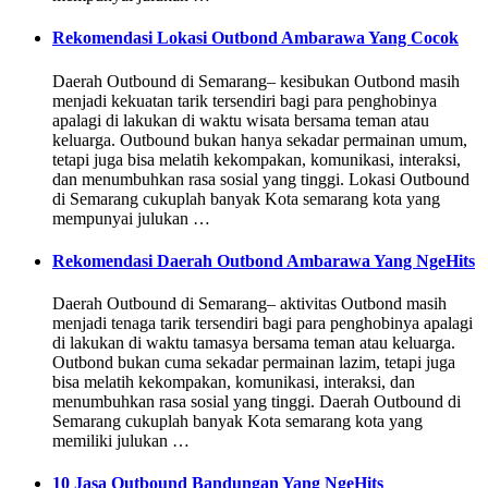
Rekomendasi Lokasi Outbond Ambarawa Yang Cocok
Daerah Outbound di Semarang– kesibukan Outbond masih
menjadi kekuatan tarik tersendiri bagi para penghobinya
apalagi di lakukan di waktu wisata bersama teman atau
keluarga. Outbound bukan hanya sekadar permainan umum,
tetapi juga bisa melatih kekompakan, komunikasi, interaksi,
dan menumbuhkan rasa sosial yang tinggi. Lokasi Outbound
di Semarang cukuplah banyak Kota semarang kota yang
mempunyai julukan …
Rekomendasi Daerah Outbond Ambarawa Yang NgeHits
Daerah Outbound di Semarang– aktivitas Outbond masih
menjadi tenaga tarik tersendiri bagi para penghobinya apalagi
di lakukan di waktu tamasya bersama teman atau keluarga.
Outbond bukan cuma sekadar permainan lazim, tetapi juga
bisa melatih kekompakan, komunikasi, interaksi, dan
menumbuhkan rasa sosial yang tinggi. Daerah Outbound di
Semarang cukuplah banyak Kota semarang kota yang
memiliki julukan …
10 Jasa Outbound Bandungan Yang NgeHits