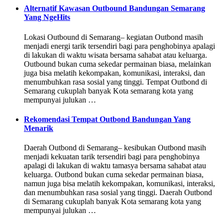
Alternatif Kawasan Outbound Bandungan Semarang
Yang NgeHits
Lokasi Outbound di Semarang– kegiatan Outbond masih
menjadi energi tarik tersendiri bagi para penghobinya apalagi
di lakukan di waktu wisata bersama sahabat atau keluarga.
Outbound bukan cuma sekedar permainan biasa, melainkan
juga bisa melatih kekompakan, komunikasi, interaksi, dan
menumbuhkan rasa sosial yang tinggi. Tempat Outbond di
Semarang cukuplah banyak Kota semarang kota yang
mempunyai julukan …
Rekomendasi Tempat Outbond Bandungan Yang
Menarik
Daerah Outbond di Semarang– kesibukan Outbond masih
menjadi kekuatan tarik tersendiri bagi para penghobinya
apalagi di lakukan di waktu tamasya bersama sahabat atau
keluarga. Outbond bukan cuma sekedar permainan biasa,
namun juga bisa melatih kekompakan, komunikasi, interaksi,
dan menumbuhkan rasa sosial yang tinggi. Daerah Outbond
di Semarang cukuplah banyak Kota semarang kota yang
mempunyai julukan …