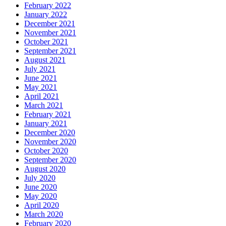
February 2022
January 2022
December 2021
November 2021
October 2021
September 2021
August 2021
July 2021
June 2021
May 2021
April 2021
March 2021
February 2021
January 2021
December 2020
November 2020
October 2020
September 2020
August 2020
July 2020
June 2020
May 2020
April 2020
March 2020
February 2020