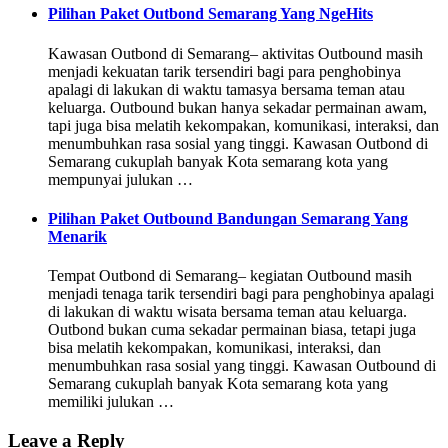
Pilihan Paket Outbond Semarang Yang NgeHits
Kawasan Outbond di Semarang– aktivitas Outbound masih
menjadi kekuatan tarik tersendiri bagi para penghobinya
apalagi di lakukan di waktu tamasya bersama teman atau
keluarga. Outbound bukan hanya sekadar permainan awam,
tapi juga bisa melatih kekompakan, komunikasi, interaksi, dan
menumbuhkan rasa sosial yang tinggi. Kawasan Outbond di
Semarang cukuplah banyak Kota semarang kota yang
mempunyai julukan …
Pilihan Paket Outbound Bandungan Semarang Yang
Menarik
Tempat Outbond di Semarang– kegiatan Outbound masih
menjadi tenaga tarik tersendiri bagi para penghobinya apalagi
di lakukan di waktu wisata bersama teman atau keluarga.
Outbond bukan cuma sekadar permainan biasa, tetapi juga
bisa melatih kekompakan, komunikasi, interaksi, dan
menumbuhkan rasa sosial yang tinggi. Kawasan Outbound di
Semarang cukuplah banyak Kota semarang kota yang
memiliki julukan …
Leave a Reply