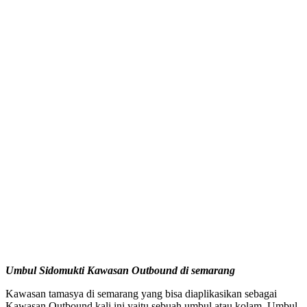
Umbul Sidomukti Kawasan Outbound di semarang
Kawasan tamasya di semarang yang bisa diaplikasikan sebagai
Kawasan Outbound kali ini yaitu sebuah umbul atau kolam. Umbul