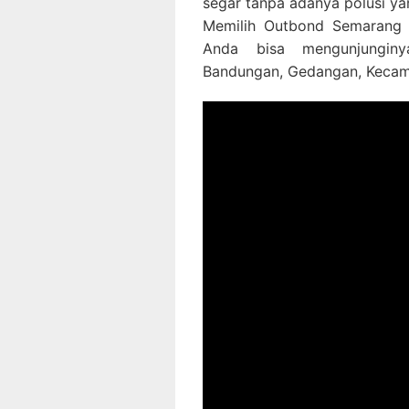
segar tanpa adanya polusi yan
Memilih Outbond Semarang 
Anda bisa mengunjunginya
Bandungan, Gedangan, Kecam