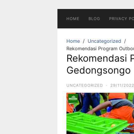
Skip
to
content
HOME
BLOG
PRIVACY P
Home
Uncategorized
Rekomendasi Program Outb
Rekomendasi 
Gedongsongo
UNCATEGORIZED
·
29/11/202