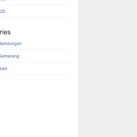
020
ries
Bandungan
Semarang
ized