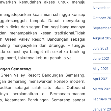
awarkan kemudahan akses untuk menuju
November 
 mengedepankan kealamian sehingga konsep
October 2
gguh-sungguh tampak. Dapat menyokong
lebih rileks dan segar. Dari segi bangunannya
September
dan menampakkan kesan tradisional.Tidak
August 20
ih Green Valley Resort Bandungan sebagai
paling mengasyikan dan ditunggu – tunggu
July 2021
Anda semestinya banget nih seketika booking
ggu nanti, takutnya keburu penuh lo ya.
June 2021
dungan Semarang
May 2021
 Green Valley Resort Bandungan Semarang,
April 2021
ngan Semarang menawarkan konsep modern.
ijadikan sebagai salah satu lokasi Outbound
March 202
atnya beralamatkan di Bermacam-macam
February 2
is, Kecamatan Bandungan, Semarang sangat
January 2