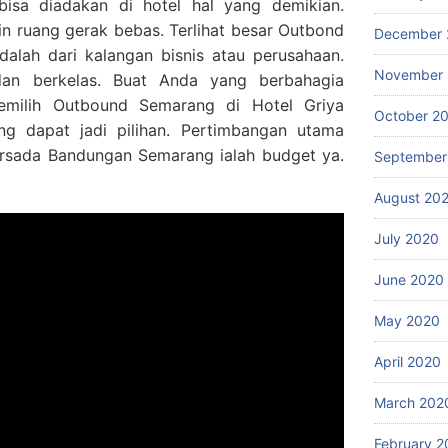
isa diadakan di hotel hal yang demikian.
n ruang gerak bebas. Terlihat besar Outbond
December 
dalah dari kalangan bisnis atau perusahaan.
November
 dan berkelas. Buat Anda yang berbahagia
milih Outbound Semarang di Hotel Griya
October 2
g dapat jadi pilihan. Pertimbangan utama
ersada Bandungan Semarang ialah budget ya.
September
August 20
July 2020
June 2020
May 2020
April 2020
March 202
February 2