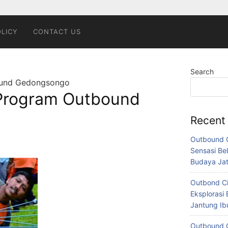
OLICY
CONTACT US
Search
ound Gedongsongo
Program Outbound
Recent
Outbound C
2
Sensasi Bel
Budaya Ja
Outbond Ci
Eksplorasi 
Jantung I
Outbound C