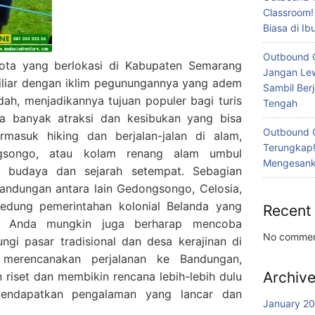
Classroom!
Biasa di I
Outbound 
ota yang berlokasi di Kabupaten Semarang
Jangan Lew
iliar dengan iklim pegunungannya yang adem
Sambil Ber
ah, menjadikannya tujuan populer bagi turis
Tengah
a banyak atraksi dan kesibukan yang bisa
Outbound 
rmasuk hiking dan berjalan-jalan di alam,
Terungkap!
gsongo, atau kolam renang alam umbul
Mengesanka
hi budaya dan sejarah setempat. Sebagian
andungan antara lain Gedongsongo, Celosia,
dung pemerintahan kolonial Belanda yang
Recent
. Anda mungkin juga berharap mencoba
No commen
gi pasar tradisional dan desa kerajinan di
 merencanakan perjalanan ke Bandungan,
Archiv
 riset dan membikin rencana lebih-lebih dulu
endapatkan pengalaman yang lancar dan
January 2