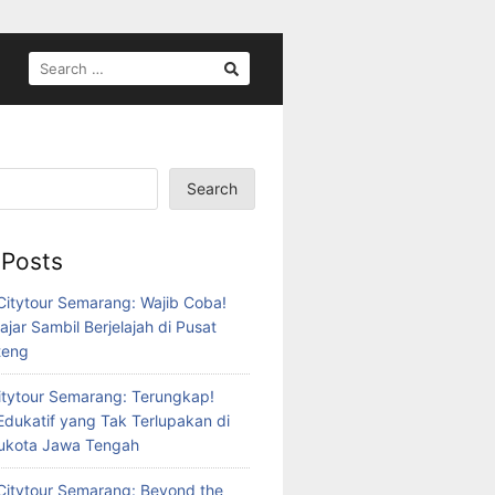
SEARCH
FOR:
Search
 Posts
itytour Semarang: Wajib Coba!
ajar Sambil Berjelajah di Pusat
teng
tytour Semarang: Terungkap!
Edukatif yang Tak Terlupakan di
bukota Jawa Tengah
itytour Semarang: Beyond the