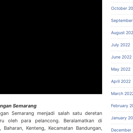
October 2
September
August 20
July 2022
June 2022
May 2022
April 2022
March 202
dungan Semarang
February 2
ngan Semarang menjadi salah satu deretan
January 2
uru oleh para pelancong. Beralamatkan di
 Baharan, Kenteng, Kecamatan Bandungan,
December 