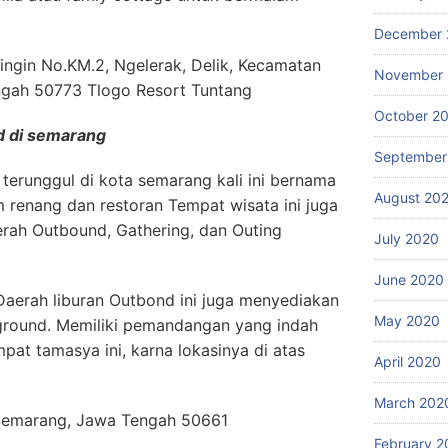
December 
ringin No.KM.2, Ngelerak, Delik, Kecamatan
November
ngah 50773 Tlogo Resort Tuntang
October 2
d di semarang
September
 terunggul di kota semarang kali ini bernama
August 20
lam renang dan restoran Tempat wisata ini juga
rah Outbound, Gathering, dan Outing
July 2020
June 2020
 Daerah liburan Outbond ini juga menyediakan
May 2020
ground. Memiliki pemandangan yang indah
pat tamasya ini, karna lokasinya di atas
April 2020
March 202
, Semarang, Jawa Tengah 50661
February 2