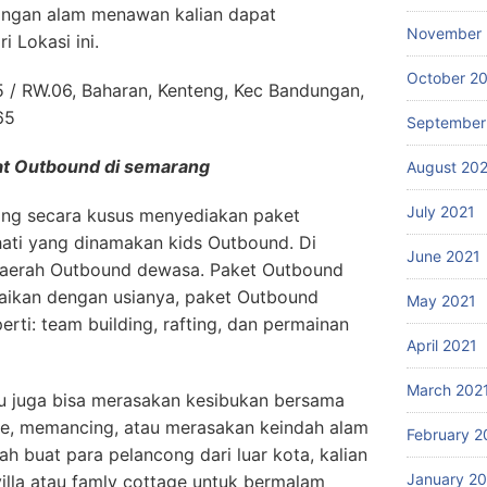
ngan alam menawan kalian dapat
November 
 Lokasi ini.
October 2
5 / RW.06, Baharan, Kenteng, Kec Bandungan,
65
September
at Outbound di semarang
August 20
July 2021
ang secara kusus menyediakan paket
hati yang dinamakan kids Outbound. Di
June 2021
Daerah Outbound dewasa. Paket Outbound
uaikan dengan usianya, paket Outbound
May 2021
rti: team building, rafting, dan permainan
April 2021
March 202
u juga bisa merasakan kesibukan bersama
fe, memancing, atau merasakan keindah alam
February 2
ah buat para pelancong dari luar kota, kalian
January 2
lla atau famly cottage untuk bermalam