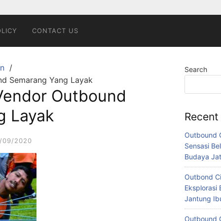
OLICY
CONTACT US
n
Search
nd Semarang Yang Layak
Vendor Outbound
g Layak
Recent
Outbound C
/09/2020
Sensasi Bel
Budaya Ja
Outbond Ci
Eksplorasi 
Jantung I
Outbound C