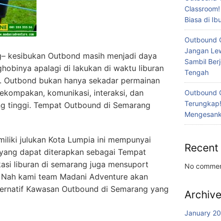
Classroom!
Biasa di I
Outbound 
Jangan Lew
– kesibukan Outbond masih menjadi daya
Sambil Ber
nghobinya apalagi di lakukan di waktu liburan
Tengah
. Outbond bukan hanya sekadar permainan
 kekompakan, komunikasi, interaksi, dan
Outbound 
Terungkap!
g tinggi. Tempat Outbound di Semarang
Mengesanka
liki julukan Kota Lumpia ini mempunyai
Recent
 yang dapat diterapkan sebagai Tempat
kasi liburan di semarang juga mensuport
No commen
h. Nah kami team Madani Adventure akan
ernatif Kawasan Outbound di Semarang yang
Archiv
January 2