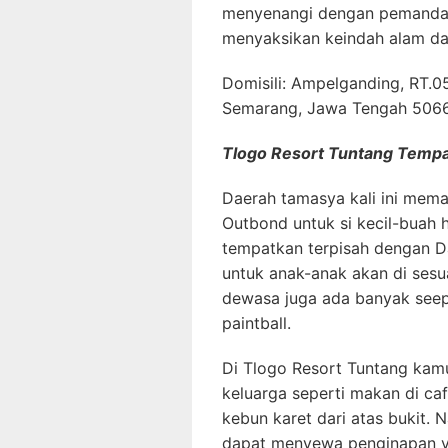
menyenangi dengan pemanda
menyaksikan keindah alam dari
Domisili: Ampelganding, RT.0
Semarang, Jawa Tengah 506
Tlogo Resort Tuntang Temp
Daerah tamasya kali ini mem
Outbond untuk si kecil-buah 
tempatkan terpisah dengan 
untuk anak-anak akan di ses
dewasa juga ada banyak seepe
paintball.
Di Tlogo Resort Tuntang kam
keluarga seperti makan di ca
kebun karet dari atas bukit. N
dapat menyewa penginapan vi