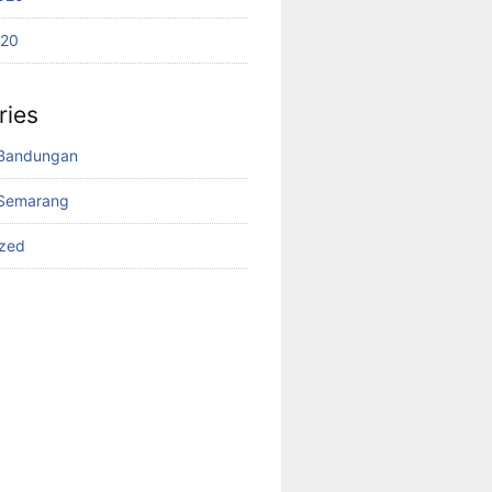
020
ries
Bandungan
Semarang
ized