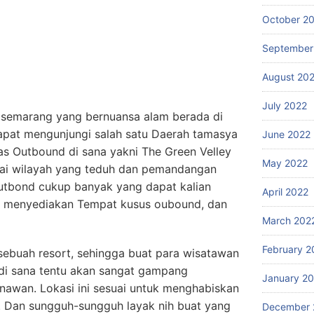
October 2
September
August 20
July 2022
i semarang yang bernuansa alam berada di
apat mengunjungi salah satu Daerah tamasya
June 2022
tas Outbound di sana yakni The Green Velley
May 2022
ai wilayah yang teduh dan pemandangan
Outbond cukup banyak yang dapat kalian
April 2022
g menyediakan Tempat kusus oubound, dan
March 202
February 2
sebuah resort, sehingga buat para wisatawan
di sana tentu akan sangat gampang
January 2
wan. Lokasi ini sesuai untuk menghabiskan
. Dan sungguh-sungguh layak nih buat yang
December 