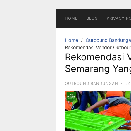
Skip
to
content
HOME
BLOG
PRIVACY P
Home
Outbound Bandunga
Rekomendasi Vendor Outbou
Rekomendasi 
Semarang Yan
OUTBOUND BANDUNGAN
·
24