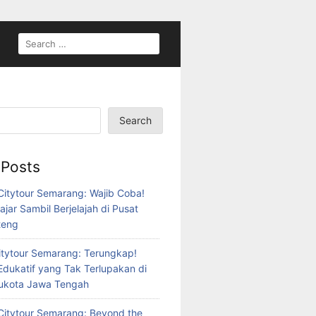
SEARCH
FOR:
Search
 Posts
itytour Semarang: Wajib Coba!
ajar Sambil Berjelajah di Pusat
teng
tytour Semarang: Terungkap!
Edukatif yang Tak Terlupakan di
bukota Jawa Tengah
itytour Semarang: Beyond the