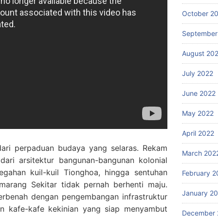
October 2
September
August 20
July 2022
June 2022
May 2022
April 2022
ari perpaduan budaya yang selaras. Rekam
March 202
 dari arsitektur bangunan-bangunan kolonial
gahan kuil-kuil Tionghoa, hingga sentuhan
February 2
marang Sekitar tidak pernah berhenti maju.
January 2
erbenah dengan pengembangan infrastruktur
n kafe-kafe kekinian yang siap menyambut
December 