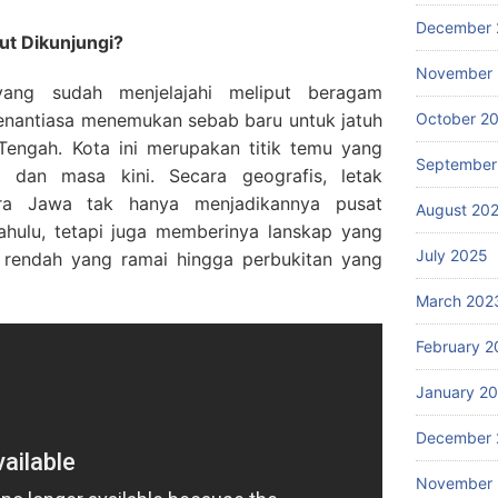
December 
t Dikunjungi?
November
 yang sudah menjelajahi meliput beragam
 senantiasa menemukan sebab baru untuk jatuh
October 2
engah. Kota ini merupakan titik temu yang
September
 dan masa kini. Secara geografis, letak
tara Jawa tak hanya menjadikannya pusat
August 20
hulu, tetapi juga memberinya lanskap yang
July 2025
n rendah yang ramai hingga perbukitan yang
March 202
February 2
January 2
December 
November 