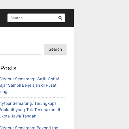
SEARCH
FOR:
Search
 Posts
itytour Semarang: Wajib Coba!
ajar Sambil Berjelajah di Pusat
teng
tytour Semarang: Terungkap!
Edukatif yang Tak Terlupakan di
bukota Jawa Tengah
itytour Semarang: Beyond the