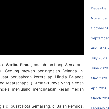
December 
November
October 2
September
August 20
July 2020
a “
Seribu Pintu
“, adalah lambang Semarang
June 2020
u. Gedung mewah peninggalan Belanda ini
usat perusahaan kereta api Hindia Belanda
May 2020
eg Maatschappij). Arsitekturnya yang elegan
April 2020
endela menjulang menciptakan kesan megah
March 202
egis di pusat kota Semarang, di Jalan Pemuda.
February 2