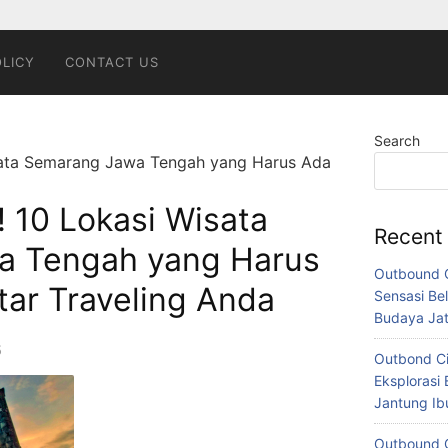
OLICY
CONTACT US
Search
isata Semarang Jawa Tengah yang Harus Ada
! 10 Lokasi Wisata
Recent
a Tengah yang Harus
Outbound C
tar Traveling Anda
Sensasi Bel
Budaya Ja
5
Outbond Ci
Eksplorasi 
Jantung I
Outbound C