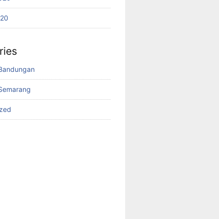
020
ries
Bandungan
Semarang
ized