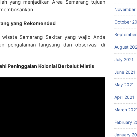
ilah yang menjadikan Area Semarang tujuan
h membosankan.
November 
October 2
arang yang Rekomended
September
si wisata Semarang Sekitar yang wajib Anda
kan pengalaman langsung dan observasi di
August 20
July 2021
hi Peninggalan Kolonial Berbalut Mistis
June 2021
May 2021
April 2021
March 202
February 2
January 2