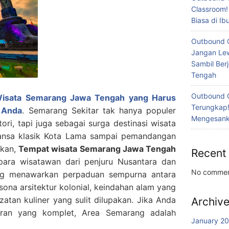
Classroom!
Biasa di I
Outbound 
Jangan Lew
Sambil Ber
Tengah
Outbound 
 Wisata Semarang Jawa Tengah yang Harus
Terungkap!
 Anda
. Semarang Sekitar tak hanya populer
Mengesanka
ori, tapi juga sebagai surga destinasi wisata
uansa klasik Kota Lama sampai pemandangan
bkan,
Tempat wisata Semarang Jawa Tengah
Recent
para wisatawan dari penjuru Nusantara dan
No commen
g menawarkan perpaduan sempurna antara
ona arsitektur kolonial, keindahan alam yang
atan kuliner yang sulit dilupakan. Jika Anda
Archiv
buran yang komplet, Area Semarang adalah
January 2