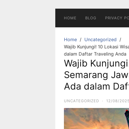
Skip
to
content
HOME
BLOG
PRIVACY P
Home
Uncategorized
Wajib Kunjungi! 10 Lokasi W
dalam Daftar Traveling Anda
Wajib Kunjungi
Semarang Jaw
Ada dalam Daf
UNCATEGORIZED
·
12/08/202