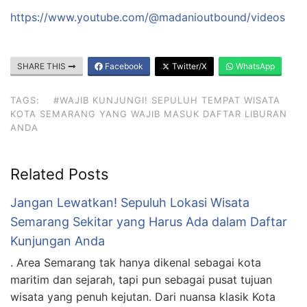
https://www.youtube.com/@madanioutbound/videos
SHARE THIS
Facebook
Twitter/X
WhatsApp
TAGS:
#WAJIB KUNJUNGI! SEPULUH TEMPAT WISATA
KOTA SEMARANG YANG WAJIB MASUK DAFTAR LIBURAN
ANDA
Related Posts
Jangan Lewatkan! Sepuluh Lokasi Wisata
Semarang Sekitar yang Harus Ada dalam Daftar
Kunjungan Anda
. Area Semarang tak hanya dikenal sebagai kota
maritim dan sejarah, tapi pun sebagai pusat tujuan
wisata yang penuh kejutan. Dari nuansa klasik Kota